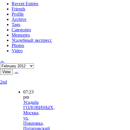
Recent Entries
Friends
Profile
Archive
Tags
Categories
Memories
Усадебный экспресс
Photos
Video
←
→
2nd
07:23
pm
Усадьба
ГОЛОВИНЫХ,
Москва,
ул.
Покровка,
Потаповский