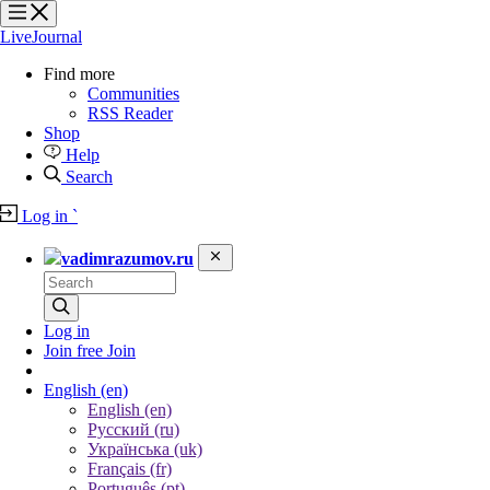
?
?
?
?
LiveJournal
Find more
Communities
RSS Reader
Shop
Help
Search
Log in
`
vadimrazumov.ru
Log in
Join free
Join
English
(en)
English (en)
Русский (ru)
Українська (uk)
Français (fr)
Português (pt)