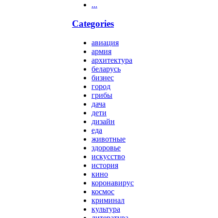
...
Categories
авиация
армия
архитектура
беларусь
бизнес
город
грибы
дача
дети
дизайн
еда
животные
здоровье
искусство
история
кино
коронавирус
космос
криминал
культура
литература