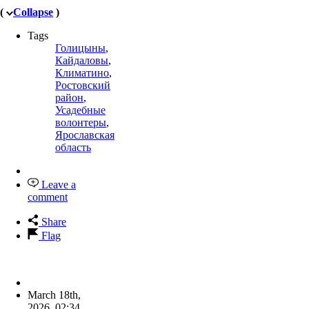
(
Collapse
)
Tags
Голицыны
,
Кайдаловы
,
Климатино
,
Ростовский
район
,
Усадебные
волонтеры
,
Ярославская
область
Leave a
comment
Share
Flag
March 18th,
2026
,
02:34