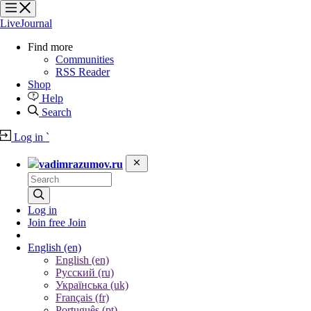
?
?
?
?
LiveJournal
Find more
Communities
RSS Reader
Shop
Help
Search
Log in
`
vadimrazumov.ru
Log in
Join free
Join
English
(en)
English (en)
Русский (ru)
Українська (uk)
Français (fr)
Português (pt)