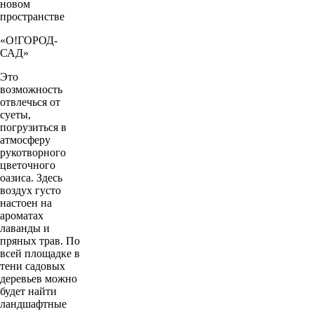
новом
пространстве
«О!ГОРОД-
САД»
Это
возможность
отвлечься от
суеты,
погрузиться в
атмосферу
рукотворного
цветочного
оазиса. Здесь
воздух густо
настоен на
ароматах
лаванды и
пряных трав. По
всей площадке в
тени садовых
деревьев можно
будет найти
ландшафтные