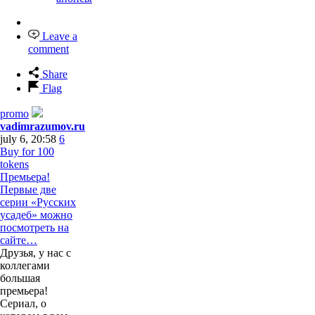
Leave a
comment
Share
Flag
promo
vadimrazumov.ru
july 6, 20:58
6
Buy for 100
tokens
Премьера!
Первые две
серии «Русских
усадеб» можно
посмотреть на
сайте…
Друзья, у нас с
коллегами
большая
премьера!
Сериал, о