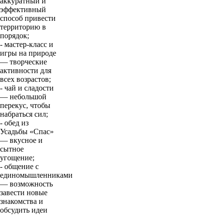
аккуратный и
эффективный
способ привести
территорию в
порядок;
- мастер‑класс и
игры на природе
— творческие
активности для
всех возрастов;
- чай и сладости
— небольшой
перекус, чтобы
набраться сил;
- обед из
Усадьбы «Спас»
— вкусное и
сытное
угощение;
- общение с
единомышленниками
— возможность
завести новые
знакомства и
обсудить идеи