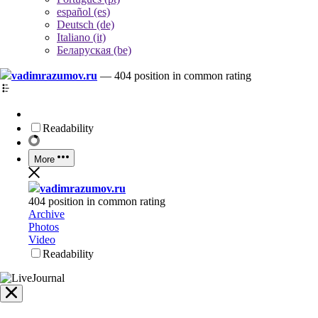
español (es)
Deutsch (de)
Italiano (it)
Беларуская (be)
vadimrazumov.ru
—
404 position in common rating
Readability
More
vadimrazumov.ru
404 position in common rating
Archive
Photos
Video
Readability