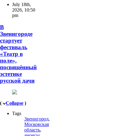
July 18th,
2026
,
10:50
pm
В
Звенигороде
стартует
фестиваль
«Театр в
поле»,
посвящённый
эстетике
русской дачи
(
Collapse
)
Tags
Звенигород
,
Московская
область
,
анонсы