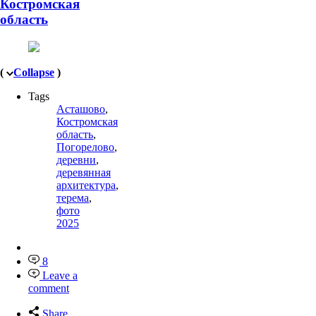
Костромская
область
(
Collapse
)
Tags
Асташово
,
Костромская
область
,
Погорелово
,
деревни
,
деревянная
архитектура
,
терема
,
фото
2025
8
Leave a
comment
Share