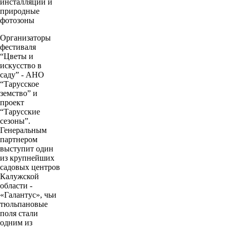
инсталляции и
природные
фотозоны
Организаторы
фестиваля
“Цветы и
искусство в
саду” - АНО
“Тарусское
земство” и
проект
“Тарусские
сезоны”.
Генеральным
партнером
выступит один
из крупнейших
садовых центров
Калужской
области -
«Галантус», чьи
тюльпановые
поля стали
одним из