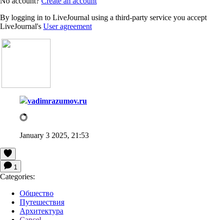
No account?
Create an account
By logging in to LiveJournal using a third-party service you accept
LiveJournal's
User agreement
vadimrazumov.ru
January 3 2025, 21:53
1
Categories:
Общество
Путешествия
Архитектура
Cancel