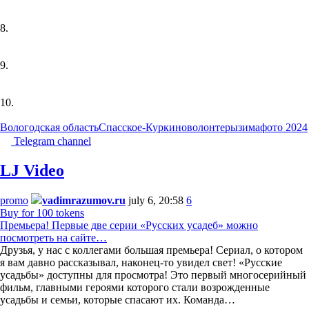
8.
9.
10.
Вологодская область
Спасское-Куркино
волонтеры
зима
фото 2024
Telegram channel
LJ Video
promo
vadimrazumov.ru
july 6, 20:58
6
Buy for 100 tokens
Премьера! Первые две серии «Русских усадеб» можно
посмотреть на сайте…
Друзья, у нас с коллегами большая премьера! Сериал, о котором
я вам давно рассказывал, наконец-то увидел свет! «Русские
усадьбы» доступны для просмотра! Это первый многосерийный
фильм, главными героями которого стали возрожденные
усадьбы и семьи, которые спасают их. Команда…