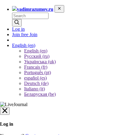
vadimrazumov.ru
Log in
Join free
Join
English
(en)
English (en)
Русский (ru)
Українська (uk)
Français (fr)
Português (pt)
español (es)
Deutsch (de)
Italiano (it)
Беларуская (be)
Log in