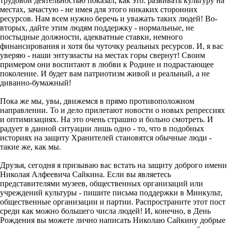
трудовой деятельностью показал, как это: развивать культуру на
местах, зачастую - не имея для этого никаких сторонних
ресурсов. Нам всем нужно беречь и уважать таких людей! Во-
вторых, дайте этим людям поддержку - нормальные, не
постыдные должности, адекватные ставки, немного
финансирования и хотя бы чуточку реальных ресурсов. И, я вас
уверяю - наши энтузиасты на местах горы свернут! Своим
примером они воспитают в любви к Родине и подрастающее
поколение. И будет вам патриотизм живой и реальный, а не
диванно-бумажный!
Пока же мы, увы, движемся в прямо противоположном
направлении. То и дело прилетают новости о новых репрессиях
и оптимизациях. На это очень страшно и больно смотреть. И
радует в данной ситуации лишь одно - то, что в подобных
историях на защиту Хранителей становятся обычные люди -
такие же, как мы.
Друзья, сегодня я призываю вас встать на защиту доброго имени
Николая Алфеевича Сайкина. Если вы являетесь
представителями музеев, общественных организаций или
учреждений культуры - пишите письма поддержки в Минкульт,
общественные организации и партии. Распространите этот пост
среди как можно большего числа людей! И, конечно, в День
Рождения вы можете лично написать Николаю Сайкину добрые