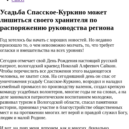
Усадьба Спасское-Куркино может
лишиться своего хранителя по
распоряжению руководства региона
Год хотелось бы начать с хороших новостей. Но недавно
произошло то, о чем невозможно молчать, то, что требует
огласки и вмешательства на всех уровнях!
Сегодня отмечает свой День Рождения настоящий русский
патриот, вологодский краевед Николай Алфеевич Сайкин.
Чтобы перечислить все достижения этого выдающегося
человека, не хватит слов. На сегодняшний день он спас от
уничтожения усадьбу Спасское-Куркино, возродил и наладил
семейный промысел по производству валенок, создал крепкую
команду усадебных волонтеров, многие годы не на словах, а на
деле занимался патриотическим воспитанием молодежи,
развивал туризм в Вологодской области, спасал памятники
истории, принимал участие в благоустройстве общественных
мест и на протяжении многих лет верой и правдой служил Богу,
людям и малой Родине.
И вот, на днях меня, впрочем, как и многих, буквально