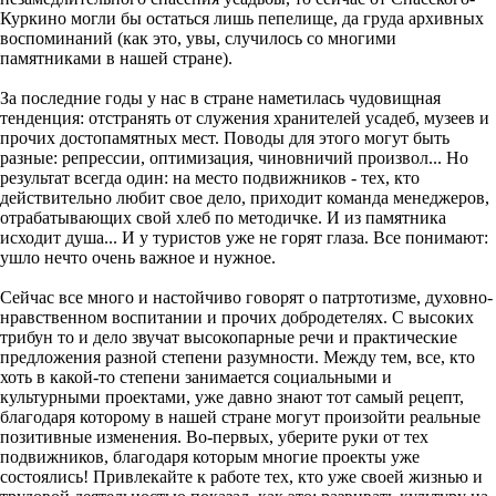
Куркино могли бы остаться лишь пепелище, да груда архивных
воспоминаний (как это, увы, случилось со многими
памятниками в нашей стране).
За последние годы у нас в стране наметилась чудовищная
тенденция: отстранять от служения хранителей усадеб, музеев и
прочих достопамятных мест. Поводы для этого могут быть
разные: репрессии, оптимизация, чиновничий произвол... Но
результат всегда один: на место подвижников - тех, кто
действительно любит свое дело, приходит команда менеджеров,
отрабатывающих свой хлеб по методичке. И из памятника
исходит душа... И у туристов уже не горят глаза. Все понимают:
ушло нечто очень важное и нужное.
Сейчас все много и настойчиво говорят о патртотизме, духовно-
нравственном воспитании и прочих добродетелях. С высоких
трибун то и дело звучат высокопарные речи и практические
предложения разной степени разумности. Между тем, все, кто
хоть в какой-то степени занимается социальными и
культурными проектами, уже давно знают тот самый рецепт,
благодаря которому в нашей стране могут произойти реальные
позитивные изменения. Во-первых, уберите руки от тех
подвижников, благодаря которым многие проекты уже
состоялись! Привлекайте к работе тех, кто уже своей жизнью и