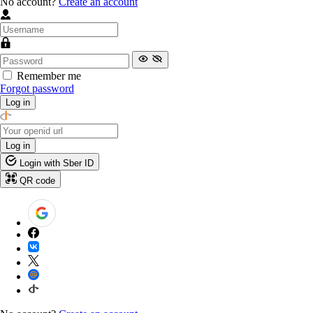
No account?
Create an account
Remember me
Forgot password
Log in
Log in
Login with Sber ID
QR code