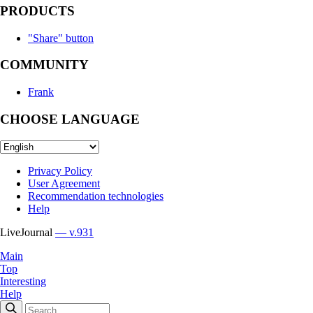
PRODUCTS
"Share" button
COMMUNITY
Frank
CHOOSE LANGUAGE
Privacy Policy
User Agreement
Recommendation technologies
Help
LiveJournal
— v.931
Main
Top
Interesting
Help