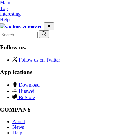
Main
Top
Interesting
Help
vadimrazumov.ru
Follow us:
Follow us on Twitter
Applications
Download
Huawei
RuStore
COMPANY
About
News
Help