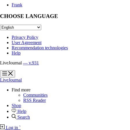
Frank
CHOOSE LANGUAGE
Privacy Policy
User Agreement
Recommendation technologies
Help
LiveJournal
— v.931
?
?
LiveJournal
Find more
Communities
RSS Reader
Shop
Help
Search
Log in
`