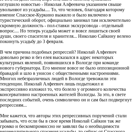
оглушило новостью - Николая Алфеевича указанием свыше
увольняют из усадьбы.... То, что человек, благодаря которому
имение Спасское-Куркино выжило и было включено в
туристический оборот, официально занимал там исключительно
скромную должность - пол-ставки экскурсовода - отдельный
вопрос.... Но теперь усадьба может и вовсе лишиться своей
души, своего спасителя и хранителя... Николаю Сайкину велено
покинуть усадьбу до 3 февраля.
В чем причина подобных репрессий? Николай Алфеевич
довольно резко и без елея высказался в адрес некоторых
культурных явлений, появившихся в Вологде при команде
нового губернатора. Его мнение вовсе не было оппозиционной
бравадой и шло в унисон с общественными настроениями.
Многих небезразличных людей в Вологде тревожили эти
тенденции. Николай Алфеевич лишь подытожил и
экспрессивно изложил то, что болело у огромного количества
консервативно настроенных жителей Вологды. За это, в свете
последних событий, очень символично он и сам был подвергнут
репрессиям...
Мне кажется, что авторы этих репрессивных поручений стали
забывать, что если бы в свое время Николай Сайкин так же
громко и бескомпромиссно не заявлял бы о необходимости
незамедлительного спасения усадьбы, то сейчас от Спасского-