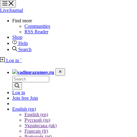
?
?
?
?
LiveJournal
Find more
Communities
RSS Reader
Shop
Help
Search
Log in
`
vadimrazumov.ru
Log in
Join free
Join
English
(en)
English (en)
Русский (ru)
Українська (uk)
Français (fr)
Português (pt)