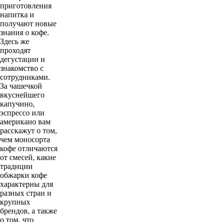
приготовления
напитка и
получают новые
знания о кофе.
Здесь же
проходят
дегустации и
знакомство с
сотрудниками.
За чашечкой
вкуснейшего
капучино,
эспрессо или
американо вам
расскажут о том,
чем моносорта
кофе отличаются
от смесей, какие
традиции
обжарки кофе
характерны для
разных стран и
крупных
брендов, а также
о том, что