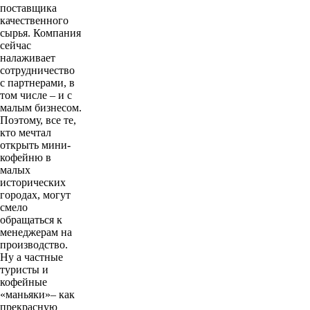
поставщика
качественного
сырья. Компания
сейчас
налаживает
сотрудничество
с партнерами, в
том числе – и с
малым бизнесом.
Поэтому, все те,
кто мечтал
открыть мини-
кофейню в
малых
исторических
городах, могут
смело
обращаться к
менеджерам на
производство.
Ну а частные
туристы и
кофейные
«маньяки»– как
прекрасную