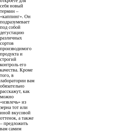
откроете для
себя новый
термин –
«каппинг». Он
подразумевает
под собой
дегустацию
различных
сортов
производимого
продукта и
строгий
контроль его
качества. Кроме
того, в
лаборатории вам
обязательно
расскажут, как
можно
«извлечь» из
зерна тот или
иной вкусовой
оттенок, а также
– предложить
вам самим