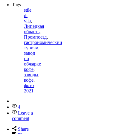
Tags
stile
di
vita
,
Липецкая
область
,
Промпоезд
,
гастрономический
туризм
,
завод
по
обжарке
кофе
,
заводы
,
кофе
,
фото
2021
4
Leave a
comment
Share