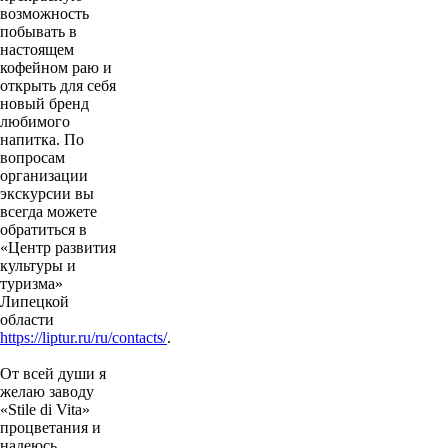
возможность
побывать в
настоящем
кофейном раю и
открыть для себя
новый бренд
любимого
напитка. По
вопросам
организации
экскурсии вы
всегда можете
обратиться в
«Центр развития
культуры и
туризма»
Липецкой
области
https://liptur.ru/ru/contacts/
.
От всей души я
желаю заводу
«Stile di Vita»
процветания и
надеюсь