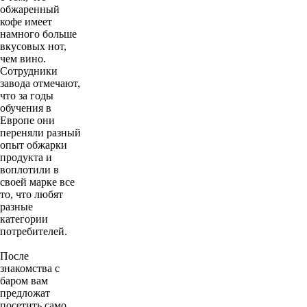
обжаренный
кофе имеет
намного больше
вкусовых нот,
чем вино.
Сотрудники
завода отмечают,
что за годы
обучения в
Европе они
переняли разный
опыт обжарки
продукта и
воплотили в
своей марке все
то, что любят
разные
категории
потребителей.
После
знакомства с
баром вам
предложат
посетить само