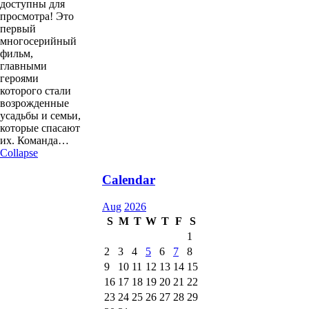
доступны для
просмотра! Это
первый
многосерийный
фильм,
главными
героями
которого стали
возрожденные
усадьбы и семьи,
которые спасают
их. Команда…
Collapse
Calendar
Aug
2026
S
M
T
W
T
F
S
1
2
3
4
5
6
7
8
9
10
11
12
13
14
15
16
17
18
19
20
21
22
23
24
25
26
27
28
29