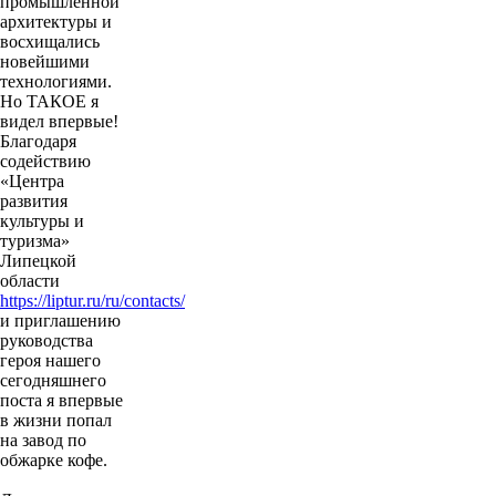
промышленной
архитектуры и
восхищались
новейшими
технологиями.
Но ТАКОЕ я
видел впервые!
Благодаря
содействию
«Центра
развития
культуры и
туризма»
Липецкой
области
https://liptur.ru/ru/contacts/
и приглашению
руководства
героя нашего
сегодняшнего
поста я впервые
в жизни попал
на завод по
обжарке кофе.