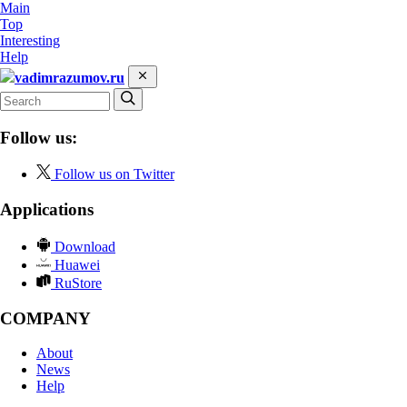
Main
Top
Interesting
Help
vadimrazumov.ru
Follow us:
Follow us on Twitter
Applications
Download
Huawei
RuStore
COMPANY
About
News
Help