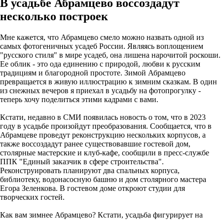
В усадьбе Абрамцево воссоздадут
несколько построек
Мне кажется, что Абрамцево смело можно назвать одной из
самых фотогеничных усадеб России. Являясь воплощением
"русского стиля" в мире усадеб, она лишена нарочитой роскоши.
Ее облик - это ода единению с природой, любви к русским
традициям и благородной простоте. Зимой Абрамцево
превращается в живую иллюстрацию к зимним сказкам. В один
из снежных вечеров я приехал в усадьбу на фотопрогулку -
теперь хочу поделиться этими кадрами с вами.
Кстати, недавно в СМИ появилась новость о том, что в 2023
году в усадьбе произойдут преобразования. Сообщается, что в
Абрамцеве проведут реконструкцию нескольких корпусов, а
также воссоздадут ранее существовавшие гостевой дом,
столярные мастерские и клуб-кафе, сообщили в пресс-службе
ППК "Единый заказчик в сфере строительства".
Реконструировать планируют два спальных корпуса,
библиотеку, водонасосную башню и дом столярного мастера
Егора Зеленкова. В гостевом доме откроют студии для
творческих гостей.
Как вам зимнее Абрамцево? Кстати, усадьба фигурирует на