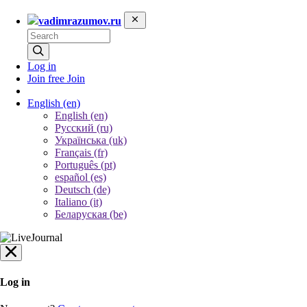
vadimrazumov.ru
Log in
Join free
Join
English
(en)
English (en)
Русский (ru)
Українська (uk)
Français (fr)
Português (pt)
español (es)
Deutsch (de)
Italiano (it)
Беларуская (be)
Log in