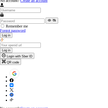
No account?
Create an account
Remember me
Forgot password
Log in
Log in
Login with Sber ID
QR code