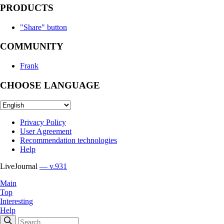
PRODUCTS
"Share" button
COMMUNITY
Frank
CHOOSE LANGUAGE
Privacy Policy
User Agreement
Recommendation technologies
Help
LiveJournal
— v.931
Main
Top
Interesting
Help