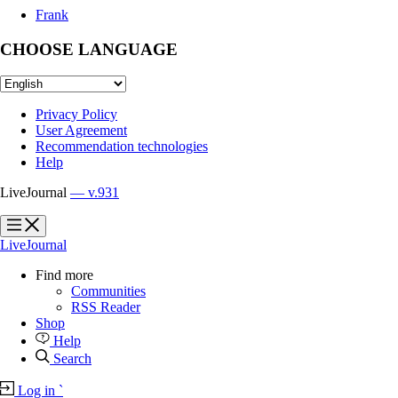
Frank
CHOOSE LANGUAGE
Privacy Policy
User Agreement
Recommendation technologies
Help
LiveJournal
— v.931
?
?
LiveJournal
Find more
Communities
RSS Reader
Shop
Help
Search
Log in
`