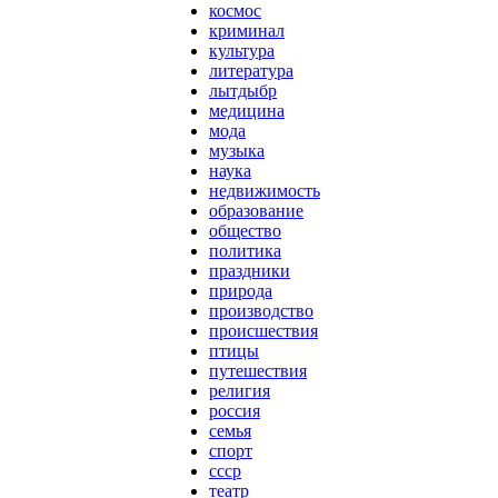
космос
криминал
культура
литература
лытдыбр
медицина
мода
музыка
наука
недвижимость
образование
общество
политика
праздники
природа
производство
происшествия
птицы
путешествия
религия
россия
семья
спорт
ссср
театр