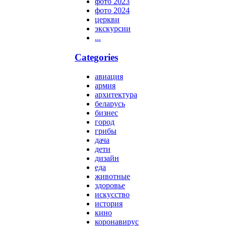
фото 2023
фото 2024
церкви
экскурсии
...
Categories
авиация
армия
архитектура
беларусь
бизнес
город
грибы
дача
дети
дизайн
еда
животные
здоровье
искусство
история
кино
коронавирус