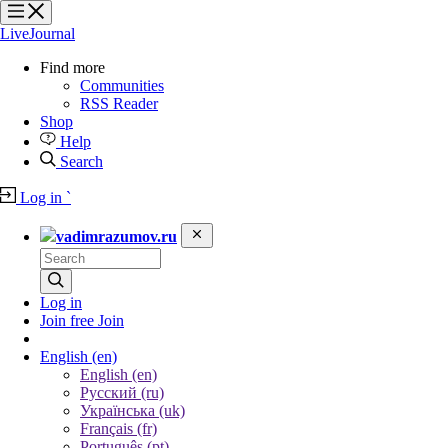
?
?
?
?
LiveJournal
Find more
Communities
RSS Reader
Shop
Help
Search
Log in
`
vadimrazumov.ru
Log in
Join free
Join
English
(en)
English (en)
Русский (ru)
Українська (uk)
Français (fr)
Português (pt)