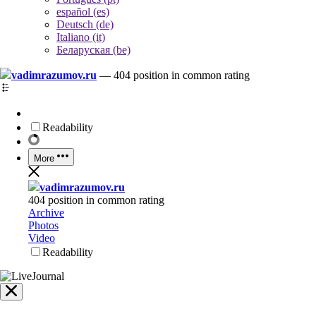
español (es)
Deutsch (de)
Italiano (it)
Беларуская (be)
vadimrazumov.ru
—
404 position in common rating
Readability
More
vadimrazumov.ru
404 position in common rating
Archive
Photos
Video
Readability