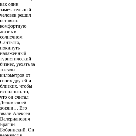
как один
замечательный
человек решил
оставить
комфортную
жизнь в
солнечном
Сантьяго,
покинуть
налаженный
туристический
бизнес, уехать за
тысячи
километров от
своих друзей и
близких, чтобы
исполнить то,
что он считал
Делом своей
жизни… Его
звали Алексей
Валерианович
Брагин-
Бобринский. Он
вернулся в