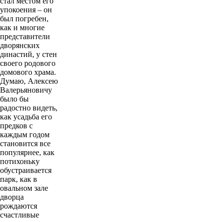
стал местом его
упокоения – он
был погребен,
как и многие
представители
дворянских
династий, у стен
своего родового
домового храма.
Думаю, Алексею
Валерьяновичу
было бы
радостно видеть,
как усадьба его
предков с
каждым годом
становится все
популярнее, как
потихоньку
обустраивается
парк, как в
овальном зале
дворца
рождаются
счастливые