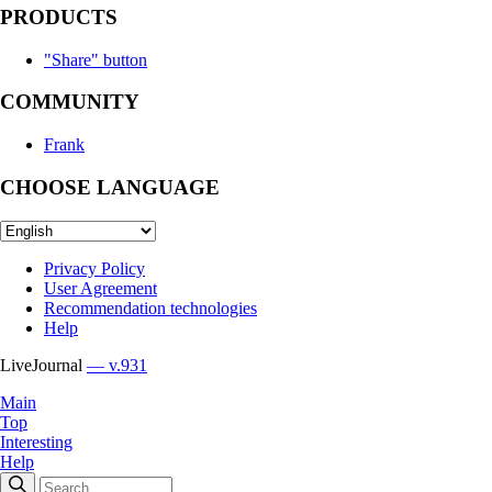
PRODUCTS
"Share" button
COMMUNITY
Frank
CHOOSE LANGUAGE
Privacy Policy
User Agreement
Recommendation technologies
Help
LiveJournal
— v.931
Main
Top
Interesting
Help