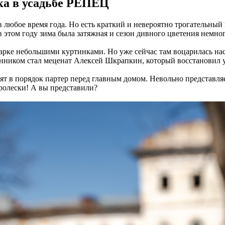
ка в усадьбе РЕПЕЦ
 любое время года. Но есть краткий и невероятно трогательный
 этом году зима была затяжная и сезон дивного цветения немног
арке небольшими куртинками. Но уже сейчас там воцарилась на
венником стал меценат Алексей Шкрапкин, который восстановил 
т в порядок партер перед главным домом. Невольно представля
пролески! А вы представили?