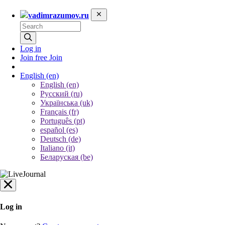
vadimrazumov.ru
Log in
Join free
Join
English
(en)
English (en)
Русский (ru)
Українська (uk)
Français (fr)
Português (pt)
español (es)
Deutsch (de)
Italiano (it)
Беларуская (be)
Log in