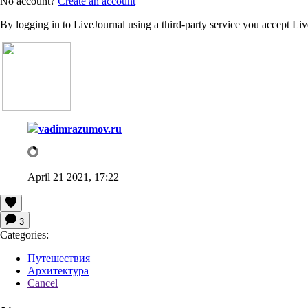
No account?
Create an account
By logging in to LiveJournal using a third-party service you accept Li
vadimrazumov.ru
April 21 2021, 17:22
3
Categories:
Путешествия
Архитектура
Cancel