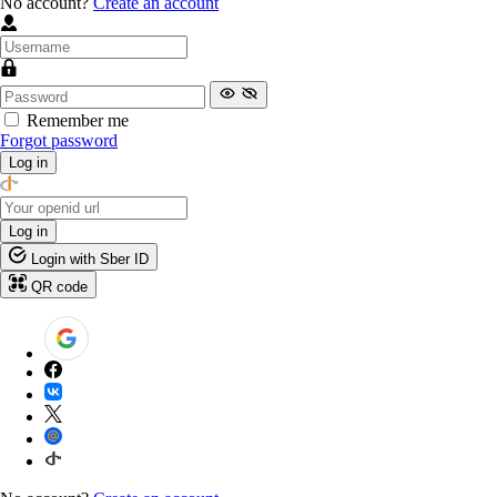
No account?
Create an account
Remember me
Forgot password
Log in
Log in
Login with Sber ID
QR code