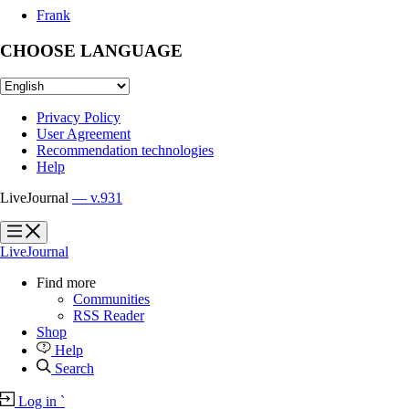
Frank
CHOOSE LANGUAGE
Privacy Policy
User Agreement
Recommendation technologies
Help
LiveJournal
— v.931
?
?
LiveJournal
Find more
Communities
RSS Reader
Shop
Help
Search
Log in
`