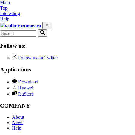
Main
Top
Interesting
Help
vadimrazumov.ru
Follow us:
Follow us on Twitter
Applications
Download
Huawei
RuStore
COMPANY
About
News
Help