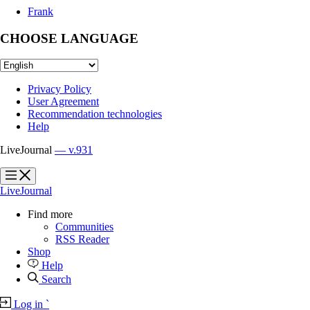
Frank
CHOOSE LANGUAGE
Privacy Policy
User Agreement
Recommendation technologies
Help
LiveJournal
— v.931
?
?
LiveJournal
Find more
Communities
RSS Reader
Shop
Help
Search
Log in
`