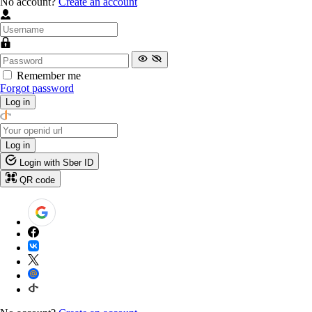
No account?
Create an account
Remember me
Forgot password
Log in
Log in
Login with Sber ID
QR code