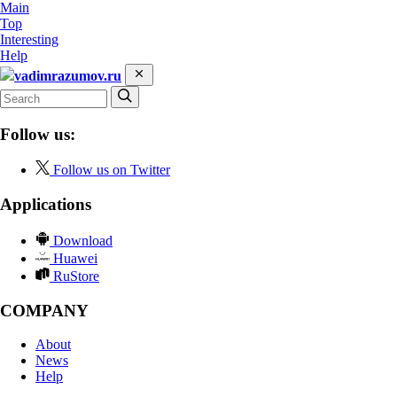
Main
Top
Interesting
Help
vadimrazumov.ru
Follow us:
Follow us on Twitter
Applications
Download
Huawei
RuStore
COMPANY
About
News
Help