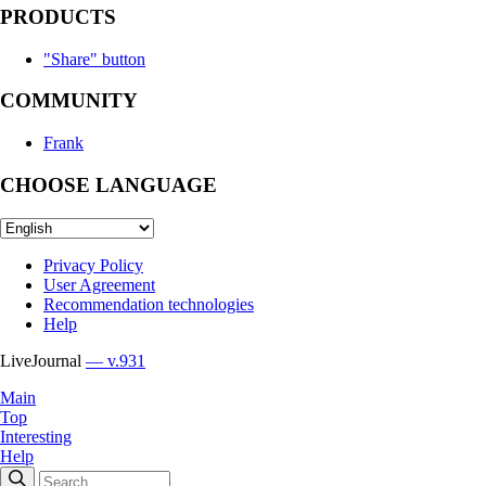
PRODUCTS
"Share" button
COMMUNITY
Frank
CHOOSE LANGUAGE
Privacy Policy
User Agreement
Recommendation technologies
Help
LiveJournal
— v.931
Main
Top
Interesting
Help