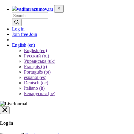
vadimrazumov.ru
Log in
Join free
Join
English
(en)
English (en)
Русский (ru)
Українська (uk)
Français (fr)
Português (pt)
español (es)
Deutsch (de)
Italiano (it)
Беларуская (be)
Log in