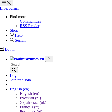
?
?
?
?
LiveJournal
Find more
Communities
RSS Reader
Shop
Help
Search
Log in
`
vadimrazumov.ru
Log in
Join free
Join
English
(en)
English (en)
Русский (ru)
Українська (uk)
Français (fr)
Português (pt)