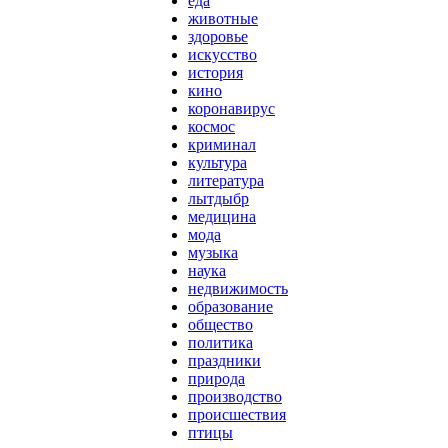
еда
животные
здоровье
искусство
история
кино
коронавирус
космос
криминал
культура
литература
лытдыбр
медицина
мода
музыка
наука
недвижимость
образование
общество
политика
праздники
природа
производство
происшествия
птицы