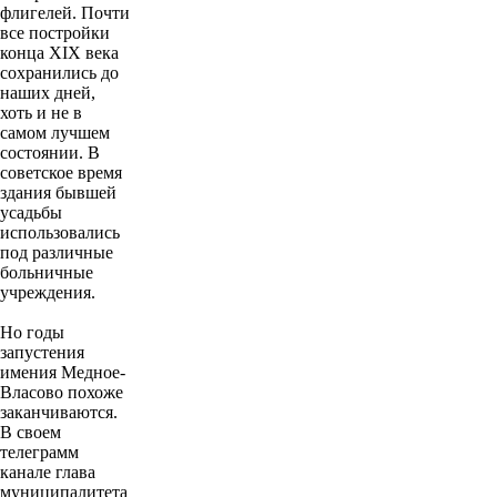
флигелей. Почти
все постройки
конца XIX века
сохранились до
наших дней,
хоть и не в
самом лучшем
состоянии. В
советское время
здания бывшей
усадьбы
использовались
под различные
больничные
учреждения.
Но годы
запустения
имения Медное-
Власово похоже
заканчиваются.
В своем
телеграмм
канале глава
муниципалитета