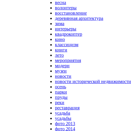
весна
волонтеры
восстановление
деревянная архитектура
зима
интерьеры
квадрокоптер
кино
классицизм
книги
лето
мероприятия
модерн
музеи
новости
новости исторической недвижимости
осень
парки
пруды
реки
реставрация
усадьба
усадьбы
фото 2013
фото 2014