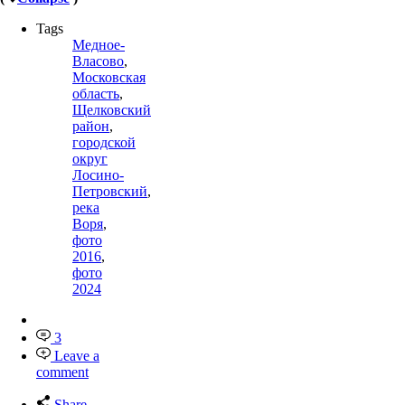
Tags
Медное-
Власово
,
Московская
область
,
Щелковский
район
,
городской
округ
Лосино-
Петровский
,
река
Воря
,
фото
2016
,
фото
2024
3
Leave a
comment
Share