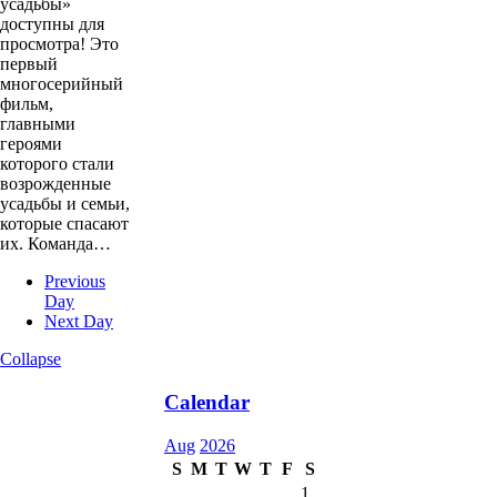
усадьбы»
доступны для
просмотра! Это
первый
многосерийный
фильм,
главными
героями
которого стали
возрожденные
усадьбы и семьи,
которые спасают
их. Команда…
Previous
Day
Next Day
Collapse
Calendar
Aug
2026
S
M
T
W
T
F
S
1