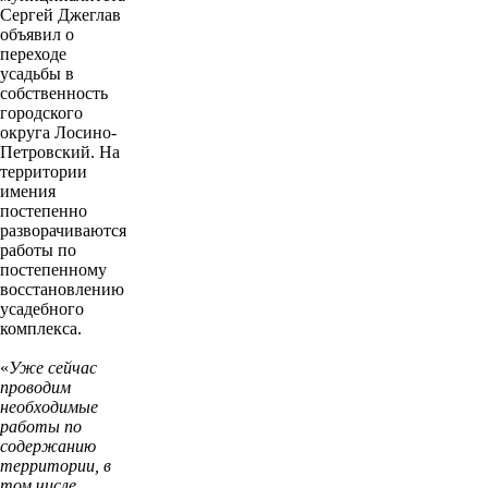
Сергей Джеглав
объявил о
переходе
усадьбы в
собственность
городского
округа Лосино-
Петровский. На
территории
имения
постепенно
разворачиваются
работы по
постепенному
восстановлению
усадебного
комплекса.
«
Уже сейчас
проводим
необходимые
работы по
содержанию
территории, в
том числе