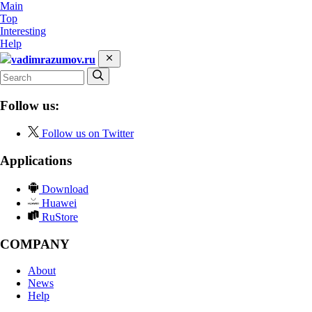
Main
Top
Interesting
Help
vadimrazumov.ru
Follow us:
Follow us on Twitter
Applications
Download
Huawei
RuStore
COMPANY
About
News
Help