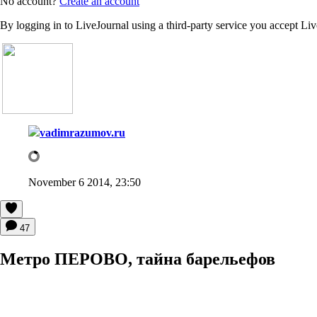
No account?
Create an account
By logging in to LiveJournal using a third-party service you accept Li
vadimrazumov.ru
November 6 2014, 23:50
47
Метро ПЕРОВО, тайна барельефов