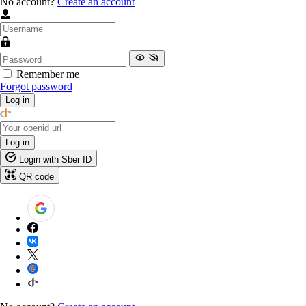
No account?
Create an account
Remember me
Forgot password
Log in
Log in
Login with Sber ID
QR code