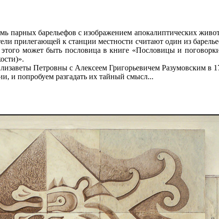
семь парных барельефов с изображением апокалиптических живот
тели прилегающей к станции местности считают один из барель
 этого может быть пословица в книге «Пословицы и поговорки»
ости)».
лизаветы Петровны с Алексеем Григорьевичем Разумовским в 17
ии, и попробуем разгадать их тайный смысл...