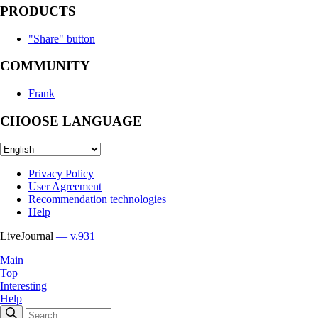
PRODUCTS
"Share" button
COMMUNITY
Frank
CHOOSE LANGUAGE
Privacy Policy
User Agreement
Recommendation technologies
Help
LiveJournal
— v.931
Main
Top
Interesting
Help