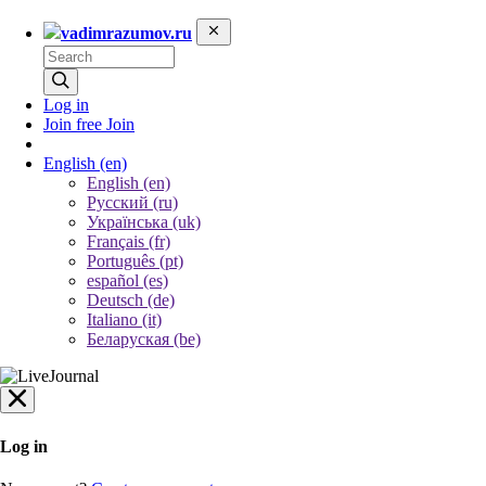
vadimrazumov.ru
Log in
Join free
Join
English
(en)
English (en)
Русский (ru)
Українська (uk)
Français (fr)
Português (pt)
español (es)
Deutsch (de)
Italiano (it)
Беларуская (be)
Log in