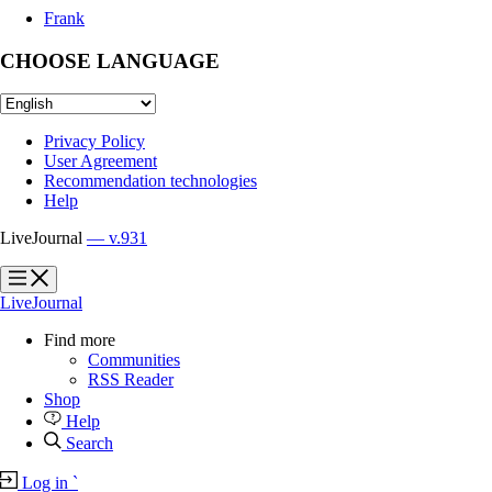
Frank
CHOOSE LANGUAGE
Privacy Policy
User Agreement
Recommendation technologies
Help
LiveJournal
— v.931
?
?
LiveJournal
Find more
Communities
RSS Reader
Shop
Help
Search
Log in
`