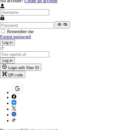
No account?
Create an account
Remember me
Forgot password
Log in
Log in
Login with Sber ID
QR code