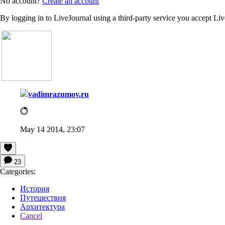
No account?
Create an account
By logging in to LiveJournal using a third-party service you accept Li
vadimrazumov.ru
May 14 2014, 23:07
23
Categories:
История
Путешествия
Архитектура
Cancel