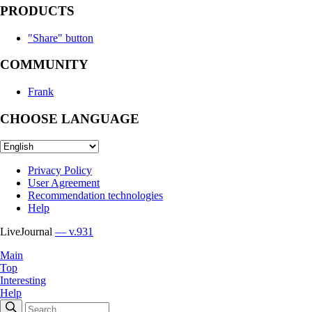
PRODUCTS
"Share" button
COMMUNITY
Frank
CHOOSE LANGUAGE
Privacy Policy
User Agreement
Recommendation technologies
Help
LiveJournal
— v.931
Main
Top
Interesting
Help