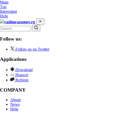
Main
Top
Interesting
Help
vadimrazumov.ru
Follow us:
Follow us on Twitter
Applications
Download
Huawei
RuStore
COMPANY
About
News
Help