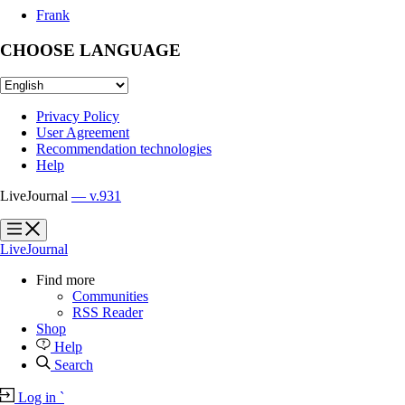
Frank
CHOOSE LANGUAGE
Privacy Policy
User Agreement
Recommendation technologies
Help
LiveJournal
— v.931
?
?
LiveJournal
Find more
Communities
RSS Reader
Shop
Help
Search
Log in
`