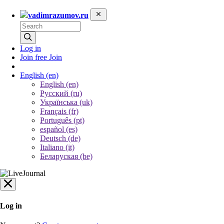
vadimrazumov.ru
Log in
Join free
Join
English
(en)
English (en)
Русский (ru)
Українська (uk)
Français (fr)
Português (pt)
español (es)
Deutsch (de)
Italiano (it)
Беларуская (be)
Log in