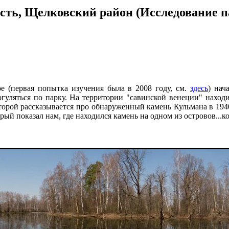
ь, Щелковский район (Исследование па
е (первая попытка изучения была в 2008 году, см.
здесь
) нач
рогуляться по парку. На территории "савинской венеции" нахо
оторой рассказывается про обнаруженный камень Кульмана в 1940
ый показал нам, где находился камень на одном из островов...к