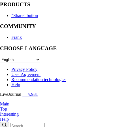
PRODUCTS
"Share" button
COMMUNITY
Frank
CHOOSE LANGUAGE
Privacy Policy
User Agreement
Recommendation technologies
Help
LiveJournal
— v.931
Main
Top
Interesting
Help