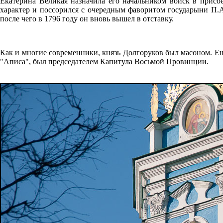
Екатерина Великая назначила его начальником войск в прис
характер и поссорился с очередным фаворитом государыни П.А
после чего в 1796 году он вновь вышел в отставку.
Как и многие современники, князь Долгоруков был масоном. Еще
"Аписа", был председателем Капитула Восьмой Провинции.