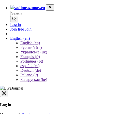
vadimrazumov.ru
Log in
Join free
Join
English
(en)
English (en)
Русский (ru)
Українська (uk)
Français (fr)
Português (pt)
español (es)
Deutsch (de)
Italiano (it)
Беларуская (be)
Log in