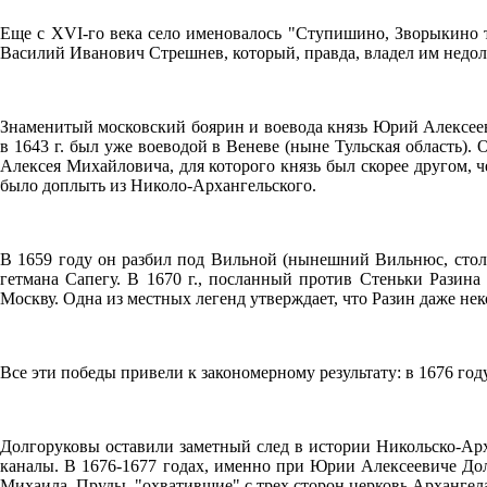
Еще с XVI-го века село именовалось "Ступишино, Зворыкино 
Василий Иванович Стрешнев, который, правда, владел им недол
Знаменитый московский боярин и воевода князь Юрий Алексееви
в 1643 г. был уже воеводой в Веневе (ныне Тульская область)
Алексея Михайловича, для которого князь был скорее другом,
было доплыть из Николо-Архангельского.
В 1659 году он разбил под Вильной (нынешний Вильнюс, столи
гетмана Сапегу. В 1670 г., посланный против Стеньки Разина
Москву. Одна из местных легенд утверждает, что Разин даже не
Все эти победы привели к закономерному результату: в 1676 год
Долгоруковы оставили заметный след в истории Никольско-Арх
каналы. В 1676-1677 годах, именно при Юрии Алексеевиче Дол
Михаила. Пруды, "охватившие" с трех сторон церковь Арханге