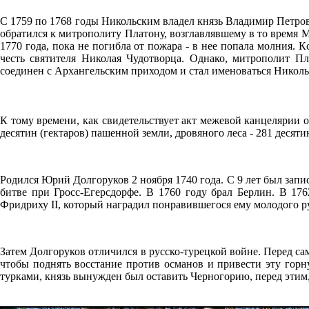
С 1759 по 1768 годы Никольским владел князь Владимир Петров
обратился к митрополиту Платону, возглавлявшему в то время М
1770 года, пока не погибла от пожара - в нее попала молния. К
честь святителя Николая Чудотворца. Однако, митрополит П
соединен с Архангельским приходом и стал именоваться Никол
К тому времени, как свидетельствует акт межевой канцелярии о
десятин (гектаров) пашенной земли, дровяного леса - 281 десяти
Родился Юрий Долгоруков 2 ноября 1740 года. С 9 лет был запи
битве при Гросс-Егерсдорфе. В 1760 году брал Берлин. В 176
Фридриху II, который наградил понравившегося ему молодого р
Затем Долгоруков отличился в русско-турецкой войне. Перед с
чтобы поднять восстание против османов и привести эту горн
турками, князь вынужден был оставить Черногорию, перед этим,