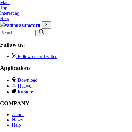
Main
Top
Interesting
Help
vadimrazumov.ru
Follow us:
Follow us on Twitter
Applications
Download
Huawei
RuStore
COMPANY
About
News
Help