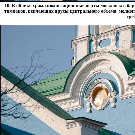
10. В облике храма композиционные черты московскго бар
тимпанов, венчающих ярусы центрального объема, мелкоп
гре