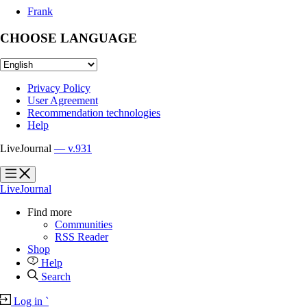
Frank
CHOOSE LANGUAGE
Privacy Policy
User Agreement
Recommendation technologies
Help
LiveJournal
— v.931
?
?
LiveJournal
Find more
Communities
RSS Reader
Shop
Help
Search
Log in
`