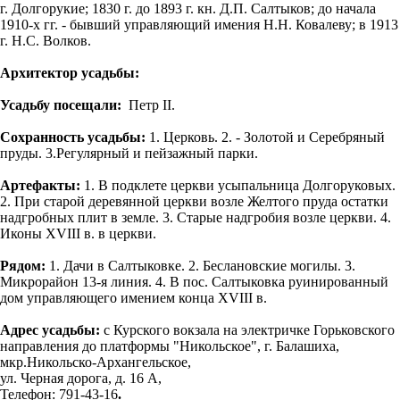
г. Долгорукие; 1830 г. до 1893 г. кн. Д.П. Салтыков; до начала
1910-х гг. - бывший управляющий имения Н.Н. Ковалеву; в 1913
г. Н.С. Волков.
Архитектор усадьбы:
Усадьбу посещали:
Петр II.
Сохранность усадьбы:
1. Церковь. 2. - Золотой и Серебряный
пруды. 3.Регулярный и пейзажный парки.
Артефакты:
1. В подклете церкви усыпальница Долгоруковых.
2. При старой деревянной церкви возле Желтого пруда остатки
надгробных плит в земле. 3. Старые надгробия возле церкви. 4.
Иконы XVIII в. в церкви.
Рядом:
1. Дачи в Салтыковке. 2. Беслановские могилы. 3.
Микрорайон 13-я линия. 4. В пос. Салтыковка руинированный
дом управляющего имением конца XVIII в.
Адрес усадьбы:
c Курского вокзала на электричке Горьковского
направления до платформы "Никольское", г. Балашиха,
мкр.Никольско-Архангельское,
ул. Черная дорога, д. 16 А,
Телефон: 791-43-16
.