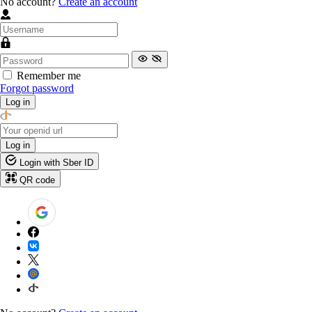
No account?
Create an account
Remember me
Forgot password
Log in
Log in
Login with Sber ID
QR code