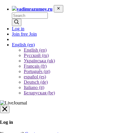
vadimrazumov.ru
Log in
Join free
Join
English
(en)
English (en)
Русский (ru)
Українська (uk)
Français (fr)
Português (pt)
español (es)
Deutsch (de)
Italiano (it)
Беларуская (be)
Log in