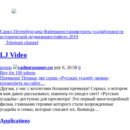
Санкт-Петербург
дача Фаберже
история
купить усадьбу
новости
исторической недвижимости
фото 2019
Telegram channel
LJ Video
promo
vadimrazumov.ru
july 6, 20:58
6
Buy for 100 tokens
Премьера! Первые две серии «Русских усадеб» можно
посмотреть на сайте…
Друзья, у нас с коллегами большая премьера! Сериал, о котором
я вам давно рассказывал, наконец-то увидел свет! «Русские
усадьбы» доступны для просмотра! Это первый многосерийный
фильм, главными героями которого стали возрожденные
усадьбы и семьи, которые спасают их. Команда…
Applications