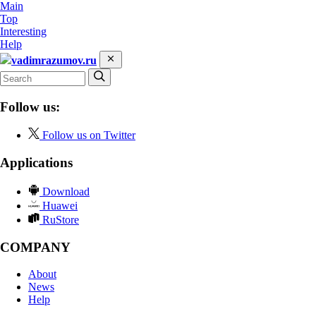
Main
Top
Interesting
Help
vadimrazumov.ru
Follow us:
Follow us on Twitter
Applications
Download
Huawei
RuStore
COMPANY
About
News
Help