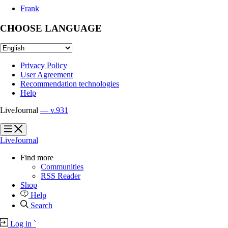
Frank
CHOOSE LANGUAGE
Privacy Policy
User Agreement
Recommendation technologies
Help
LiveJournal
— v.931
?
?
LiveJournal
Find more
Communities
RSS Reader
Shop
Help
Search
Log in
`