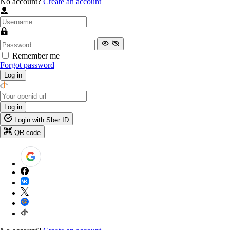
No account?
Create an account
Remember me
Forgot password
Log in
Log in
Login with Sber ID
QR code