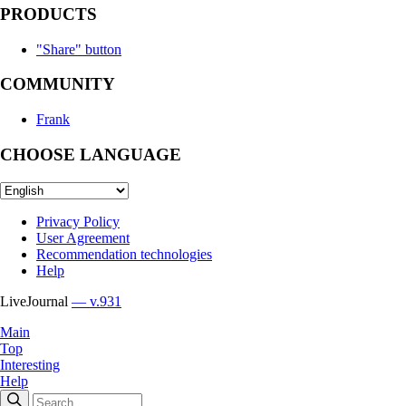
PRODUCTS
"Share" button
COMMUNITY
Frank
CHOOSE LANGUAGE
Privacy Policy
User Agreement
Recommendation technologies
Help
LiveJournal
— v.931
Main
Top
Interesting
Help