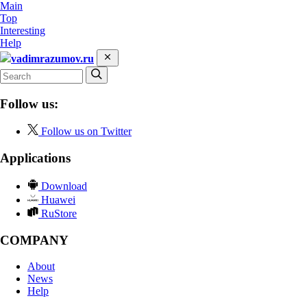
Main
Top
Interesting
Help
vadimrazumov.ru
Follow us:
Follow us on Twitter
Applications
Download
Huawei
RuStore
COMPANY
About
News
Help