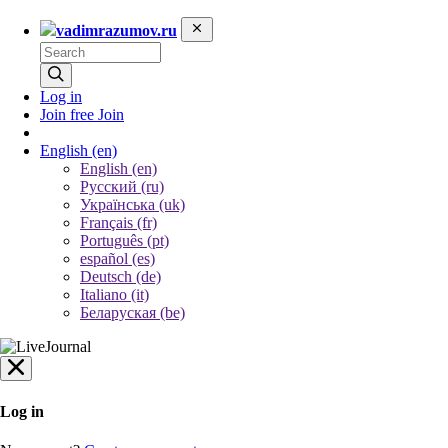
vadimrazumov.ru
Log in
Join free
Join
English
(en)
English (en)
Русский (ru)
Українська (uk)
Français (fr)
Português (pt)
español (es)
Deutsch (de)
Italiano (it)
Беларуская (be)
Log in