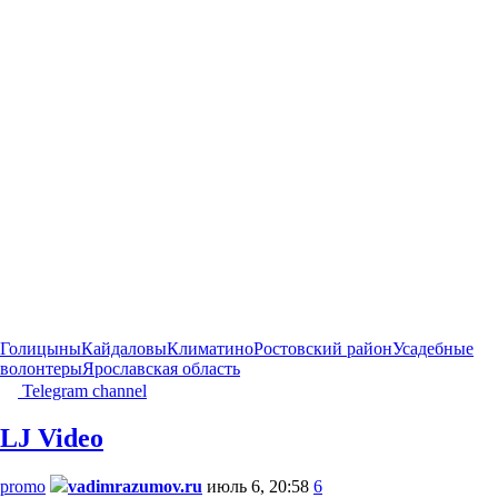
Голицыны
Кайдаловы
Климатино
Ростовский район
Усадебные
волонтеры
Ярославская область
Telegram channel
LJ Video
promo
vadimrazumov.ru
июль 6, 20:58
6