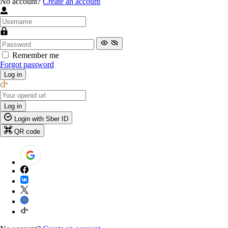
No account?
Create an account
Remember me
Forgot password
Log in
Log in
Login with Sber ID
QR code