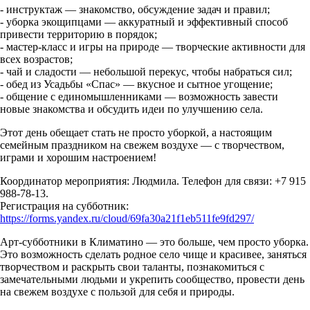
- инструктаж — знакомство, обсуждение задач и правил;
- уборка экощипцами — аккуратный и эффективный способ
привести территорию в порядок;
- мастер‑класс и игры на природе — творческие активности для
всех возрастов;
- чай и сладости — небольшой перекус, чтобы набраться сил;
- обед из Усадьбы «Спас» — вкусное и сытное угощение;
- общение с единомышленниками — возможность завести
новые знакомства и обсудить идеи по улучшению села.
Этот день обещает стать не просто уборкой, а настоящим
семейным праздником на свежем воздухе — с творчеством,
играми и хорошим настроением!
Координатор мероприятия: Людмила. Телефон для связи: +7 915
988‑78‑13.
Регистрация на субботник:
https://forms.yandex.ru/cloud/69fa30a21f1eb511fe9fd297/
Арт‑субботники в Климатино — это больше, чем просто уборка.
Это возможность сделать родное село чище и красивее, заняться
творчеством и раскрыть свои таланты, познакомиться с
замечательными людьми и укрепить сообщество, провести день
на свежем воздухе с пользой для себя и природы.