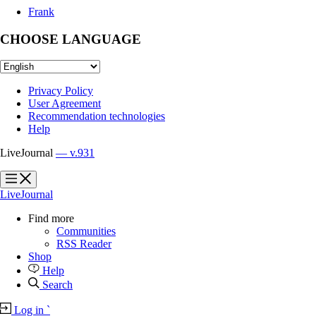
Frank
CHOOSE LANGUAGE
Privacy Policy
User Agreement
Recommendation technologies
Help
LiveJournal
— v.931
?
?
LiveJournal
Find more
Communities
RSS Reader
Shop
Help
Search
Log in
`