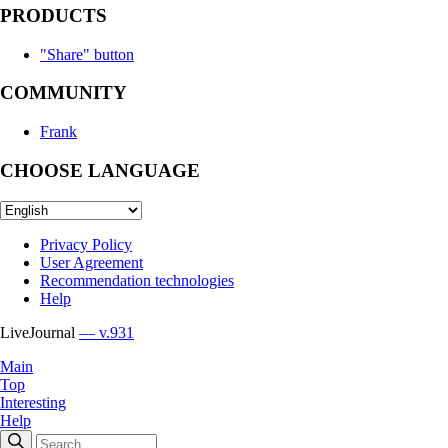
PRODUCTS
"Share" button
COMMUNITY
Frank
CHOOSE LANGUAGE
Privacy Policy
User Agreement
Recommendation technologies
Help
LiveJournal
— v.931
Main
Top
Interesting
Help