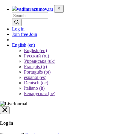
vadimrazumov.ru
Log in
Join free
Join
English
(en)
English (en)
Русский (ru)
Українська (uk)
Français (fr)
Português (pt)
español (es)
Deutsch (de)
Italiano (it)
Беларуская (be)
Log in