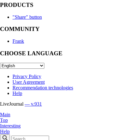
PRODUCTS
"Share" button
COMMUNITY
Frank
CHOOSE LANGUAGE
Privacy Policy
User Agreement
Recommendation technologies
Help
LiveJournal
— v.931
Main
Top
Interesting
Help