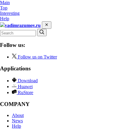
Main
Top
Interesting
Help
vadimrazumov.ru
Follow us:
Follow us on Twitter
Applications
Download
Huawei
RuStore
COMPANY
About
News
Help