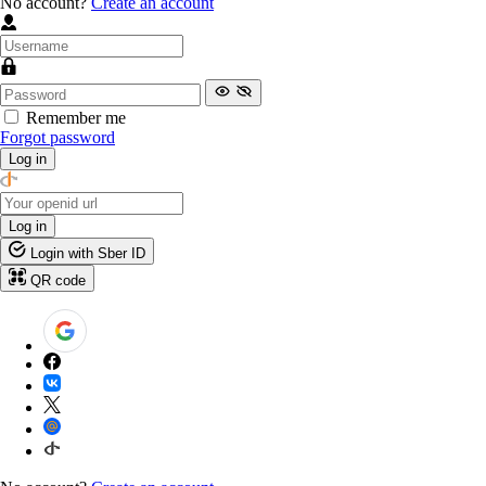
No account?
Create an account
Remember me
Forgot password
Log in
Log in
Login with Sber ID
QR code