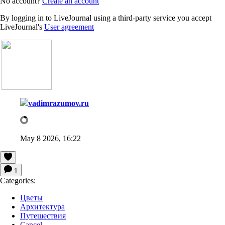
No account?
Create an account
By logging in to LiveJournal using a third-party service you accept
LiveJournal's
User agreement
vadimrazumov.ru
May 8 2026, 16:22
1
Categories:
Цветы
Архитектура
Путешествия
Cancel