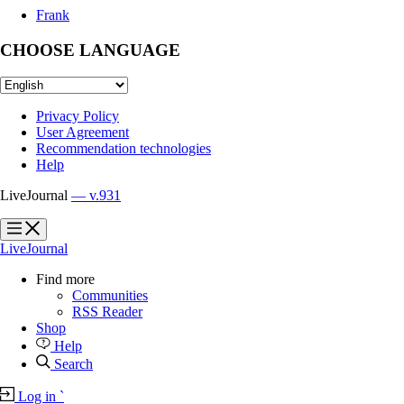
Frank
CHOOSE LANGUAGE
Privacy Policy
User Agreement
Recommendation technologies
Help
LiveJournal
— v.931
?
?
LiveJournal
Find more
Communities
RSS Reader
Shop
Help
Search
Log in
`