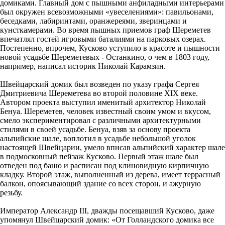
домиками. Главный дом с пышными анфиладными интерьерами
был окружен всевозможными «увеселениями»: павильонами,
беседками, лабиринтами, оранжереями, зверинцами и
кунсткамерами. Во время пышных приемов граф Шереметев
впечатлял гостей игровыми баталиями на парковых озерах.
Постепенно, впрочем, Кусково уступило в красоте и пышности
новой усадьбе Шереметевых - Останкино, о чем в 1803 году,
например, написал историк Николай Карамзин.
Швейцарский домик был возведен по указу графа Сергея
Дмитриевича Шереметева во второй половине XIX веке.
Автором проекта выступил именитый архитектор Николай
Бенуа. Шереметев, человек известный своим умом и вкусом,
смело экспериментировал с различными архитектурными
стилями в своей усадьбе. Бенуа, взяв за основу проекта
альпийские шале, воплотил в усадьбе небольшой уголок
настоящей Швейцарии, умело вписав альпийский характер шале
в подмосковный пейзаж Кусково. Первый этаж шале был
отведен под баню и расписан под клиновидную кирпичную
кладку. Второй этаж, выполненный из дерева, имеет террасный
балкон, опоясывающий здание со всех сторон, и ажурную
резьбу.
Император Александр III, дважды посещавший Кусково, даже
упомянул Швейцарский домик: «От Голландского домика все