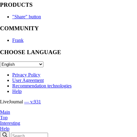
PRODUCTS
"Share" button
COMMUNITY
Frank
CHOOSE LANGUAGE
Privacy Policy
User Agreement
Recommendation technologies
Help
LiveJournal
— v.931
Main
Top
Interesting
Help