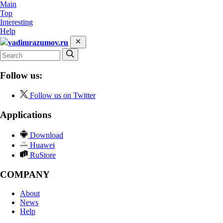
Main
Top
Interesting
Help
vadimrazumov.ru
Follow us:
Follow us on Twitter
Applications
Download
Huawei
RuStore
COMPANY
About
News
Help