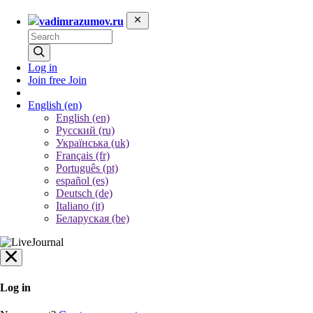
vadimrazumov.ru
Log in
Join free
Join
English
(en)
English (en)
Русский (ru)
Українська (uk)
Français (fr)
Português (pt)
español (es)
Deutsch (de)
Italiano (it)
Беларуская (be)
Log in