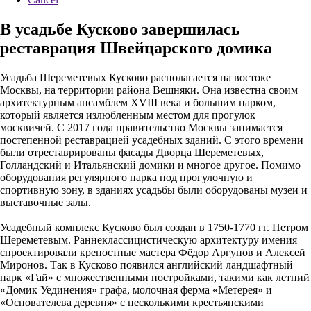
В усадьбе Кусково завершилась
реставрация Швейцарского домика
Усадьба Шереметевых Кусково располагается на востоке
Москвы, на территории района Вешняки. Она известна своим
архитектурным ансамблем XVIII века и большим парком,
который является излюбленным местом для прогулок
москвичей. С 2017 года правительство Москвы занимается
постепенной реставрацией усадебных зданий. С этого времени
были отреставрированы фасады Дворца Шереметевых,
Голландский и Итальянский домики и многое другое. Помимо
оборудования регулярного парка под прогулочную и
спортивную зону, в зданиях усадьбы были оборудованы музеи и
выставочные залы.
Усадебный комплекс Кусково был создан в 1750-1770 гг. Петром
Шереметевым. Раннеклассицистическую архитектуру имения
спроектировали крепостные мастера Фёдор Аргунов и Алексей
Миронов. Так в Кусково появился английский ландшафтный
парк «Гай» с множественными постройками, такими как летний
«Домик Уединения» графа, молочная ферма «Метерея» и
«Основателева деревня» с несколькими крестьянскими