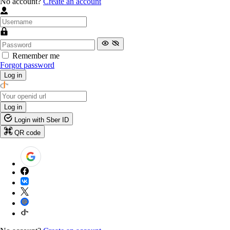
No account?
Create an account
Remember me
Forgot password
Log in
Log in
Login with Sber ID
QR code