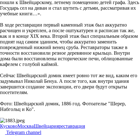
пошли к Швейцарскому, летнему помещению детей графа. Здесь
Государь сел на диван и стал шутить с детьми, рассматривая их
учебные книги…».
В ходе реставрации первый каменный этаж был аккуратно
расчищен и укреплен, а после оштукатурен и расписан так же,
как и в конце XIX века. Второй этаж был специальным образом
поднят над самим зданием, чтобы аккуратно заменить
поврежденный нижний венец сруба. Реставраторы также в
точности восстановили резное деревянное крыльцо. Внутри
дома были восстановлены исторические печи, облицованные
кафелем с голубой каймой.
Сейчас Швейцарский домик имеет ровно тот же вид, каким его
задумывал Николай Бенуа. А после того, как внутри здания
завершится создание экспозиции, его двери будут открыты
посетителям.
Фото: Швейцарский домик, 1886 год. Фотоателье "Шерер,
Набгольц и Ко".
Кусково
Москва
Швейцария
реставрация
Telegram channel