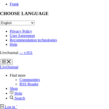
Frank
CHOOSE LANGUAGE
Privacy Policy
User Agreement
Recommendation technologies
Help
LiveJournal
— v.931
?
?
LiveJournal
Find more
Communities
RSS Reader
Shop
Help
Search
Log in
`