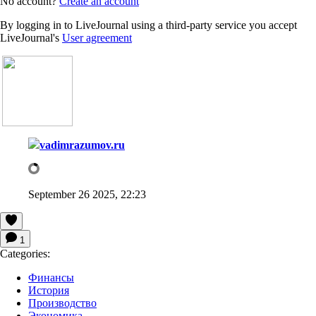
No account?
Create an account
By logging in to LiveJournal using a third-party service you accept
LiveJournal's
User agreement
vadimrazumov.ru
September 26 2025, 22:23
1
Categories:
Финансы
История
Производство
Экономика