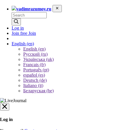
vadimrazumov.ru
Log in
Join free
Join
English
(en)
English (en)
Русский (ru)
Українська (uk)
Français (fr)
Português (pt)
español (es)
Deutsch (de)
Italiano (it)
Беларуская (be)
Log in