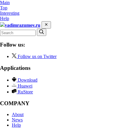
Main
Top
Interesting
Help
vadimrazumov.ru
Follow us:
Follow us on Twitter
Applications
Download
Huawei
RuStore
COMPANY
About
News
Help