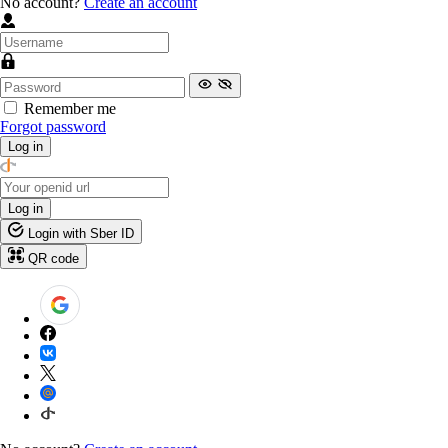
No account?
Create an account
Remember me
Forgot password
Log in
Log in
Login with Sber ID
QR code