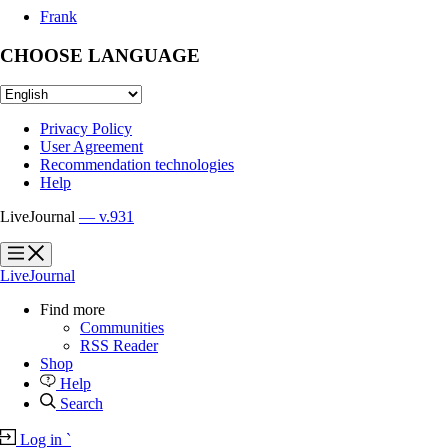
Frank
CHOOSE LANGUAGE
Privacy Policy
User Agreement
Recommendation technologies
Help
LiveJournal
— v.931
?
?
LiveJournal
Find more
Communities
RSS Reader
Shop
Help
Search
Log in
`