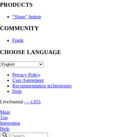
PRODUCTS
"Share" button
COMMUNITY
Frank
CHOOSE LANGUAGE
Privacy Policy
User Agreement
Recommendation technologies
Help
LiveJournal
— v.931
Main
Top
Interesting
Help