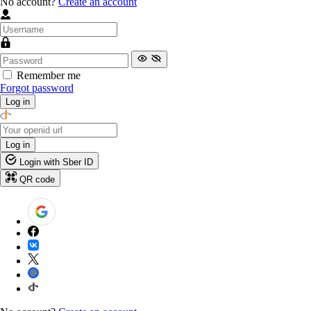
No account?
Create an account
Remember me
Forgot password
Log in
Log in
Login with Sber ID
QR code