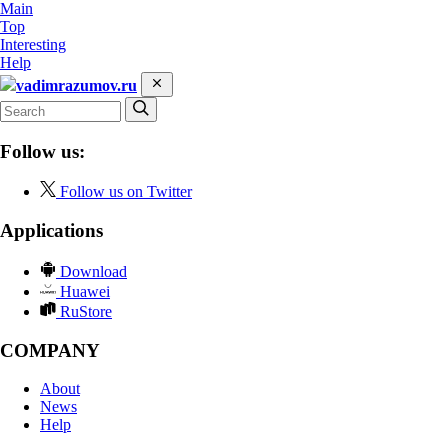
Main
Top
Interesting
Help
vadimrazumov.ru
Follow us:
Follow us on Twitter
Applications
Download
Huawei
RuStore
COMPANY
About
News
Help