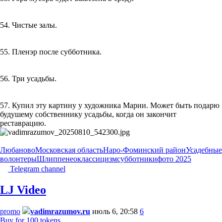
54. Чистые залы.
55. Пленэр после субботника.
56. Три усадьбы.
57. Купил эту картину у художника Марии. Может быть подарю
будушему собственнику усадьбы, когда он закончит
реставрацию.
Любаново
Московская область
Наро-Фоминский район
Усадебные
волонтеры
Шлиппе
неоклассицизм
субботники
фото 2025
Telegram channel
LJ Video
promo
vadimrazumov.ru
июль 6, 20:58
6
Buy for 100 tokens