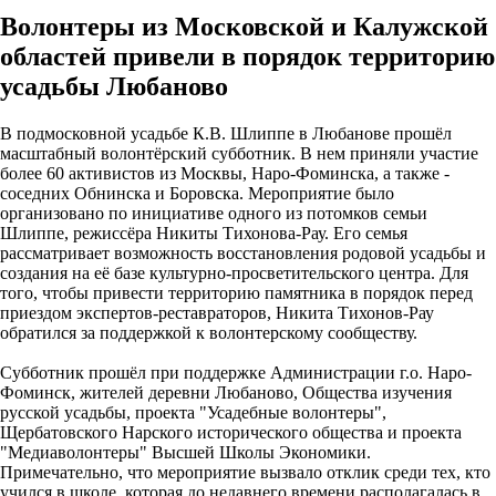
Волонтеры из Московской и Калужской
областей привели в порядок территорию
усадьбы Любаново
В подмосковной усадьбе К.В. Шлиппе в Любанове прошёл
масштабный волонтёрский субботник. В нем приняли участие
более 60 активистов из Москвы, Наро-Фоминска, а также -
соседних Обнинска и Боровска. Мероприятие было
организовано по инициативе одного из потомков семьи
Шлиппе, режиссёра Никиты Тихонова-Рау. Его семья
рассматривает возможность восстановления родовой усадьбы и
создания на её базе культурно-просветительского центра. Для
того, чтобы привести территорию памятника в порядок перед
приездом экспертов-реставраторов, Никита Тихонов-Рау
обратился за поддержкой к волонтерскому сообществу.
Субботник прошёл при поддержке Администрации г.о. Наро-
Фоминск, жителей деревни Любаново, Общества изучения
русской усадьбы, проекта "Усадебные волонтеры",
Щербатовского Нарского исторического общества и проекта
"Медиаволонтеры" Высшей Школы Экономики.
Примечательно, что мероприятие вызвало отклик среди тех, кто
учился в школе, которая до недавнего времени располагалась в