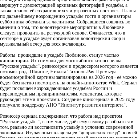
маршрут с демонстрацией архивных фотографий усадьбы, а
также планов её сохранившихся и утраченных построек. Планы
по дальнейшему возрождению усадьбы гости и организаторы
субботника обсудили за чаепитием. Собравшиеся сошлись во
мнении о том, что волонтерские мероприятия в Любанове
следует проводить на регулярной основе. Ожидается, что в
сентябре в усадьбе будет организован волонтерский сбор и
музыкальный вечер для всех желающих.
Работы, прошедшие в усадьбе Любаново, станут частью
киноистории. Их снимали для масштабного киносериала
"Русские усадьбы", режиссёром и продюсером которого является
потомок рода Шлиппе, Никита Тихонов-Рау. Премьера
восьмисерийной картины запланирована на 2026 год - её можно
будет бесплатно посмотреть на онлайн-кинотеатре Wink. Сериал
будет посвящен возрождающимся усадьбам России и
неравнодушным предпринимателям, меценатам, которые
руководят этими проектами. Создание киносериала в 2025 году
получило поддержку АНО "Институт развития интернета".
Режиссёр сериала подчеркивает, что работа над проектом
"Русские усадьбы", в том числе, даёт ему самому разобраться в
том, реально ли восстановить усадьбу в условиях современной
экономики. Изучая опыт владельцев "дворянских гнезд" по всей