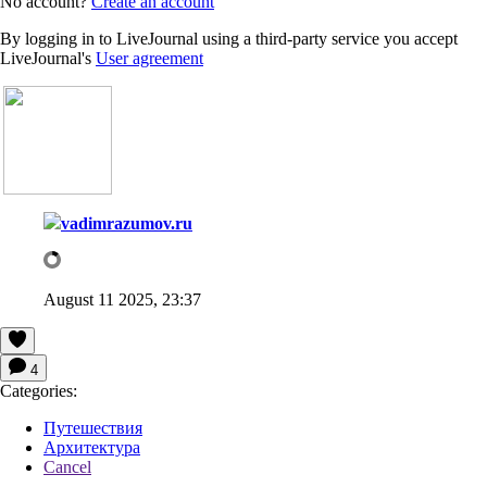
No account?
Create an account
By logging in to LiveJournal using a third-party service you accept
LiveJournal's
User agreement
vadimrazumov.ru
August 11 2025, 23:37
4
Categories:
Путешествия
Архитектура
Cancel