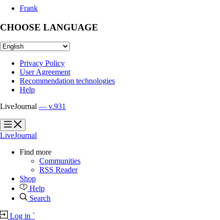
Frank
CHOOSE LANGUAGE
Privacy Policy
User Agreement
Recommendation technologies
Help
LiveJournal
— v.931
?
?
LiveJournal
Find more
Communities
RSS Reader
Shop
Help
Search
Log in
`