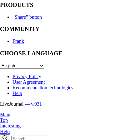
PRODUCTS
"Share" button
COMMUNITY
Frank
CHOOSE LANGUAGE
Privacy Policy
User Agreement
Recommendation technologies
Help
LiveJournal
— v.931
Main
Top
Interesting
Help