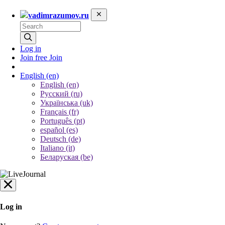
vadimrazumov.ru
Log in
Join free
Join
English
(en)
English (en)
Русский (ru)
Українська (uk)
Français (fr)
Português (pt)
español (es)
Deutsch (de)
Italiano (it)
Беларуская (be)
Log in