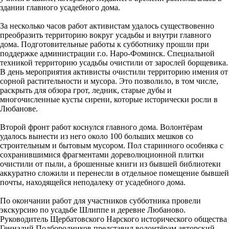
здании главного усадебного дома.
За несколько часов работ активистам удалось существовенно
преобразить территорию вокруг усадьбы и внутри главного
дома. Подготовительные работы к субботнику прошли при
поддержке администрации г.о. Наро-Фоминск. Специальной
техникой территорию усадьбы очистили от зарослей борщевика.
В день мероприятия активисты очистили территорию имения от
сорной растительности и мусора. Это позволило, в том числе,
раскрыть для обзора грот, ледник, старые дубы и
многочисленные кусты сирени, которые исторически росли в
Любанове.
Второй фронт работ коснулся главного дома. Волонтёрам
удалось вынести из него около 100 больших мешков со
строительным и бытовым мусором. Пол старинного особняка с
сохранившимися фрагментами дореволюционной плитки
очистили от пыли, а брошенные книги из бывшей библиотеки
аккуратно сложили и перенесли в отдельное помещение бывшей
почты, находящейся неподалеку от усадебного дома.
По окончании работ для участников субботника провели
экскурсию по усадьбе Шлиппе и деревне Любаново.
Руководитель Щербатовского Нарского исторического общества
Геннадий Подбородников представил волонтёрам авторский