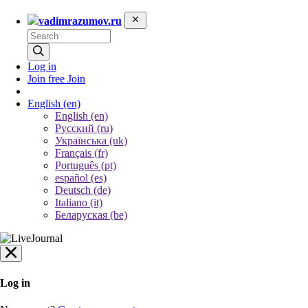
vadimrazumov.ru
Log in
Join free
Join
English
(en)
English (en)
Русский (ru)
Українська (uk)
Français (fr)
Português (pt)
español (es)
Deutsch (de)
Italiano (it)
Беларуская (be)
Log in