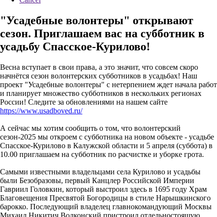
"Усадебные волонтеры" открывают
сезон. Приглашаем вас на субботник в
усадьбу Спасское-Курилово!
Весна вступает в свои права, а это значит, что совсем скоро
начнётся сезон волонтерских субботников в усадьбах! Наш
проект "Усадебные волонтеры" с нетерпением ждет начала работ
и планирует множество субботников в нескольких регионах
России! Следите за обновлениями на нашем сайте
https://www.usadboved.ru/
А сейчас мы хотим сообщить о том, что волонтерский
сезон-2025 мы откроем с субботника на новом объекте - усадьбе
Спасское-Курилово в Калужской области и 5 апреля (суббота) в
10.00 приглашаем на субботник по расчистке и уборке грота.
Самыми известными владельцами села Курилово и усадьбы
были Безобразовы, первый Канцлер Российской Империи
Гавриил Головкин, который выстроил здесь в 1695 году Храм
Благовещения Пресвятой Богородицы в стиле Нарышкинского
барокко. Последующий владелец главнокомандующий Москвы
Михаил Никитич Волконский пристроил отдельностоящую