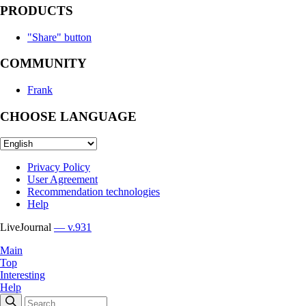
PRODUCTS
"Share" button
COMMUNITY
Frank
CHOOSE LANGUAGE
Privacy Policy
User Agreement
Recommendation technologies
Help
LiveJournal
— v.931
Main
Top
Interesting
Help