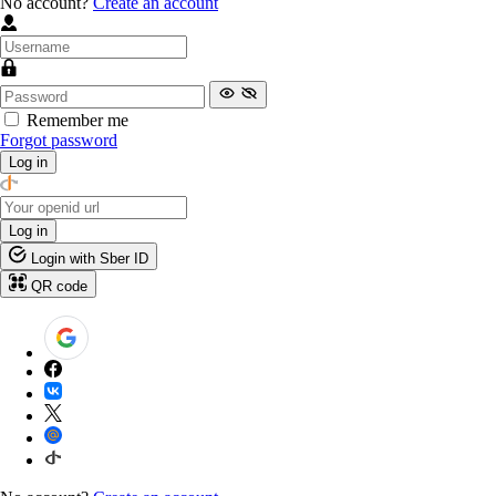
No account?
Create an account
Remember me
Forgot password
Log in
Log in
Login with Sber ID
QR code