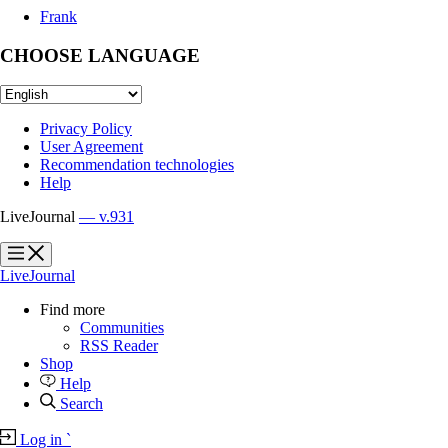
Frank
CHOOSE LANGUAGE
Privacy Policy
User Agreement
Recommendation technologies
Help
LiveJournal
— v.931
?
?
LiveJournal
Find more
Communities
RSS Reader
Shop
Help
Search
Log in
`