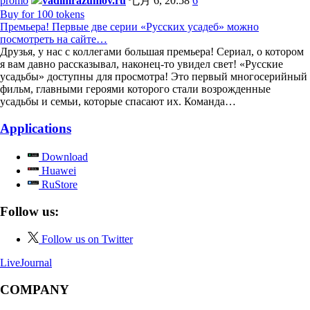
promo
vadimrazumov.ru
七月 6, 20:58
6
Buy for 100 tokens
Премьера! Первые две серии «Русских усадеб» можно
посмотреть на сайте…
Друзья, у нас с коллегами большая премьера! Сериал, о котором
я вам давно рассказывал, наконец-то увидел свет! «Русские
усадьбы» доступны для просмотра! Это первый многосерийный
фильм, главными героями которого стали возрожденные
усадьбы и семьи, которые спасают их. Команда…
Applications
Download
Huawei
RuStore
Follow us:
Follow us on Twitter
LiveJournal
COMPANY