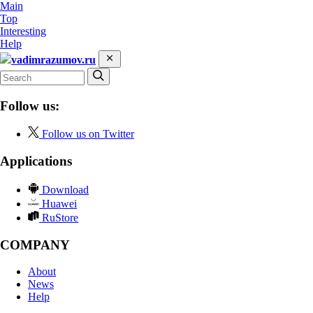
Main
Top
Interesting
Help
vadimrazumov.ru
Follow us:
Follow us on Twitter
Applications
Download
Huawei
RuStore
COMPANY
About
News
Help