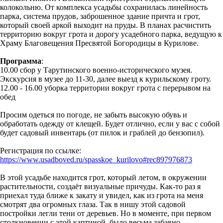
колокольню. От комплекса усадьбы сохранилась линейность
парка, система прудов, заброшенное здание причта и грот,
который своей аркой выходит на пруды. В планах расчистить
территорию вокруг грота и дорогу усадебного парка, ведущую к
Храму Благовещения Пресвятой Богородицы в Курилове.
Программа
:
10.00 сбор у Тарутинского военно-исторического музея.
Экскурсия в музее до 11-30, далее выезд к курильскому гроту.
12.00 - 16.00 уборка территории вокруг грота с перерывом на
обед
Просим одеться по погоде, не забыть высокую обувь и
обработать одежду от клещей. Будет отлично, если у вас с собой
будет садовый инвентарь (от пилок и граблей до бензопил).
Регистрация по ссылке:
https://www.usadboved.ru/spasskoe_kurilovo#rec897976873
В этой усадьбе находится грот, который летом, в окружении
растительности, создаёт визуальные причуды. Как-то раз я
приехал туда ближе к закату и увидел, как из грота на меня
смотрят два огромных глаза. Так в нишу этой садовой
постройки легли тени от деревьев. Но в моменте, при первом
столкновении с этой картиной, было весьма забавно.