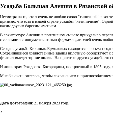
Усадьба Большая Алешня в Рязанской об
Несмотря на то, что я очень не люблю слово "типичный" в конт
признаю, что есть в нашей стране усадьбы "нетипичные". Одной 
каким другим барским имением.
В архитектуре Алешни в позитивном смысле причудливо перепле
с сочетании с монументальными формами флигелей очень любят
Сегодня усадьба Кикиных-Ермоловых находится в весьма неодно
Сохранившиеся хозяйственные здания вплотную соседствуют с с
флигеля выедет здание школы. На практике других усадеб, это с
И лишь храм Рождества Богородицы, построенный в 1805 году, с
Мне бы очень хотелось, чтобы сохранением и приспособлением 
Дата фотографий
: 21 ноября 2023 года.
2.