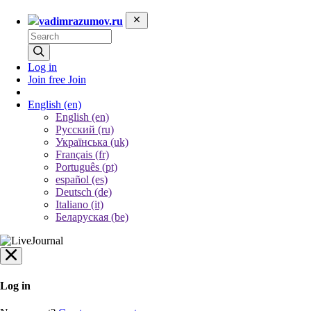
vadimrazumov.ru
Log in
Join free
Join
English
(en)
English (en)
Русский (ru)
Українська (uk)
Français (fr)
Português (pt)
español (es)
Deutsch (de)
Italiano (it)
Беларуская (be)
Log in