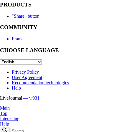
PRODUCTS
"Share" button
COMMUNITY
Frank
CHOOSE LANGUAGE
Privacy Policy
User Agreement
Recommendation technologies
Help
LiveJournal
— v.931
Main
Top
Interesting
Help