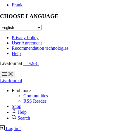
Frank
CHOOSE LANGUAGE
Privacy Policy
User Agreement
Recommendation technologies
Help
LiveJournal
— v.931
?
?
LiveJournal
Find more
Communities
RSS Reader
Shop
Help
Search
Log in
`