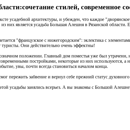
ласти:сочетание стилей, современное со
ексте усадебной архитектуры, и убежден, что каждое "дворянско
из них является усадьба Большая Алешня в Рязанской области. Ес
тается "французское с нижегородским": эклектика с элементами
 туристы. Они действительно очень эффектны!
значном положении. Главный дом поместья уже был утраченн, но
овременными постройками, некоторые из них используются, а не
обытие, увы, почти всегда становиться началом конца.
мог пережить забвение и вернул себе прежний статус духовного
этой усадьбы занялись всерьез. А вы знакомы с Большой Алешне