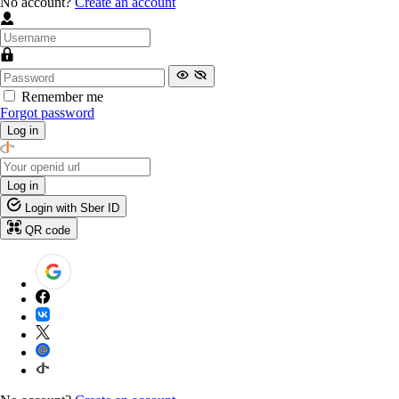
No account?
Create an account
Remember me
Forgot password
Log in
Log in
Login with Sber ID
QR code