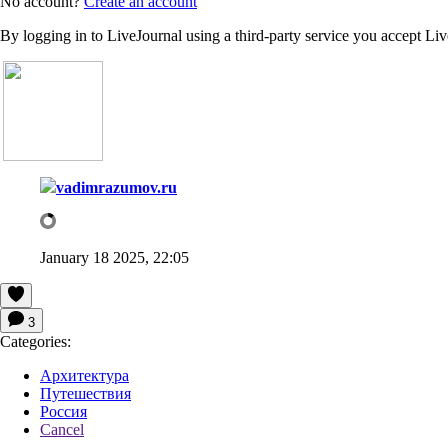
No account?
Create an account
By logging in to LiveJournal using a third-party service you accept Li
vadimrazumov.ru
January 18 2025, 22:05
3
Categories:
Архитектура
Путешествия
Россия
Cancel