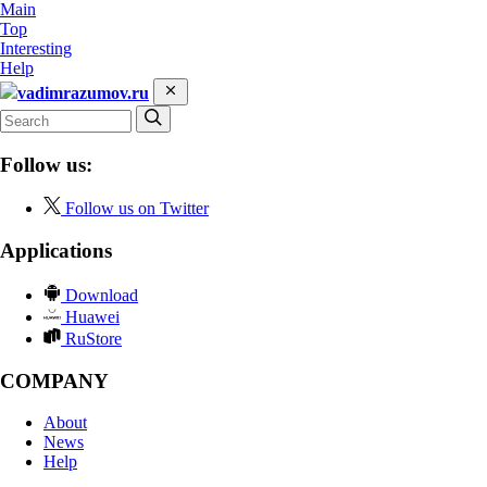
Main
Top
Interesting
Help
vadimrazumov.ru
Follow us:
Follow us on Twitter
Applications
Download
Huawei
RuStore
COMPANY
About
News
Help