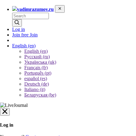
vadimrazumov.ru
Log in
Join free
Join
English
(en)
English (en)
Русский (ru)
Українська (uk)
Français (fr)
Português (pt)
español (es)
Deutsch (de)
Italiano (it)
Беларуская (be)
Log in