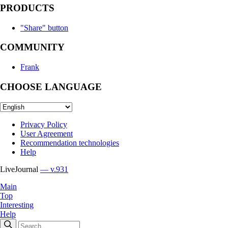
PRODUCTS
"Share" button
COMMUNITY
Frank
CHOOSE LANGUAGE
Privacy Policy
User Agreement
Recommendation technologies
Help
LiveJournal
— v.931
Main
Top
Interesting
Help