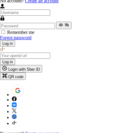
No account?
Create an account
Remember me
Forgot password
Log in
Log in
Login with Sber ID
QR code