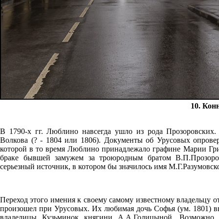
10. Кон
В 1790-х гг. Люблино навсегда ушло из рода Прозоровских.
Волкова (? - 1804 или 1806). Документы об Урусовых опров
которой в то время Люблино принадлежало графине Марии Гри
браке бывшей замужем за троюродным братом В.П.Прозоро
серьезный источник, в котором бы значилось имя М.Г.Разумовс
Переход этого имения к своему самому известному владельцу 
произошел при Урусовых. Их любимая дочь Софья (ум. 1801) в
владелицы Кузьминок княгини А.А.Голицыной. Возможно, 