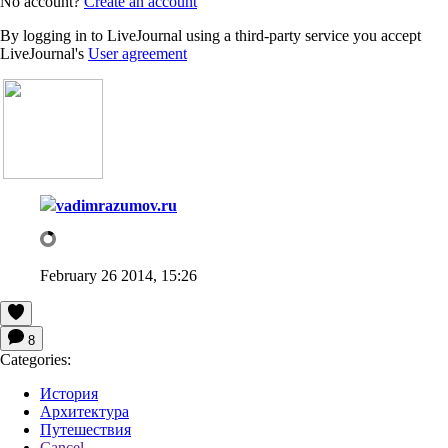
No account?
Create an account
By logging in to LiveJournal using a third-party service you accept
LiveJournal's
User agreement
vadimrazumov.ru
February 26 2014, 15:26
8
Categories:
История
Архитектура
Путешествия
Cancel