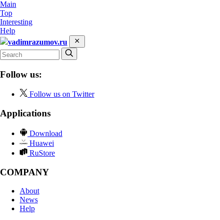
Main
Top
Interesting
Help
vadimrazumov.ru
Follow us:
Follow us on Twitter
Applications
Download
Huawei
RuStore
COMPANY
About
News
Help