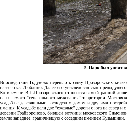
5. Парк был уничтож
Впоследствии Годуново перешло к сыну Прозоровских князю
называться Люблино. Далее его унаследовал сын предыдущего
Ко времени В.П.Прозоровского относится самый ранний доше
называемого “генерального межевания” территории Московск
усадьба с деревянными господским домом и другими постройк
имения. К усадьбе вели две “езжалые” дороги с юга на север и 
деревни Грайвороново, бывшей вотчины московского Симонов
землю западнее, граничившую с соседним имением Кузьминки.