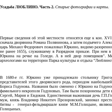
Усадьба ЛЮБЛИНО. Часть 2.
Старые фотографии и карты.
Первые сведения об этой местности относятся еще к кон. XVI
сначала дворянина Романа Полянинова, а затем подъячего Алексе
царь Михаил Федорович пожаловал Юркино, видимо разоренное
не ранее 1655), служившему в Разрядном приказе. При нем в
Юркина на речке на Голеди. А в ней двор помещиков". Ме
археологами на территории Парка культуры и отдыха “Люблино
В 1680-е гг. Юркино уже принадлежало стольнику Григо
представителей этого дворянского рода, периодом наибольше
Бориса Годунова. Названия было сменено с Юркино на Годуно
фамильного некрополя Годуновых. Там были похоронены дети вл
Сергей, Мария и Евдокия. Единственная выжившая дочь Г.П.Го
муж, князь Владимир Никитич Прозоровский, занимал прест
битвы - генерал-фельдмаршале князе М.М.Голицыне, являющ
Голицыных.