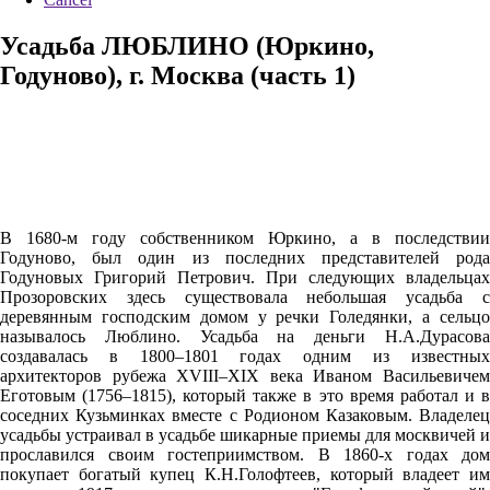
Усадьба ЛЮБЛИНО (Юркино,
Годуново), г. Москва (часть 1)
В 1680-м году собственником Юркино, а в последствии
Годуново, был один из последних представителей рода
Годуновых Григорий Петрович. При следующих владельцах
Прозоровских здесь существовала небольшая усадьба с
деревянным господским домом у речки Голедянки, а сельцо
называлось Люблино. Усадьба на деньги Н.А.Дурасова
создавалась в 1800–1801 годах одним из известных
архитекторов рубежа XVIII–XIX века Иваном Васильевичем
Еготовым (1756–1815), который также в это время работал и в
соседних Кузьминках вместе с Родионом Казаковым. Владелец
усадьбы устраивал в усадьбе шикарные приемы для москвичей и
прославился своим гостеприимством. В 1860-х годах дом
покупает богатый купец К.Н.Голофтеев, который владеет им