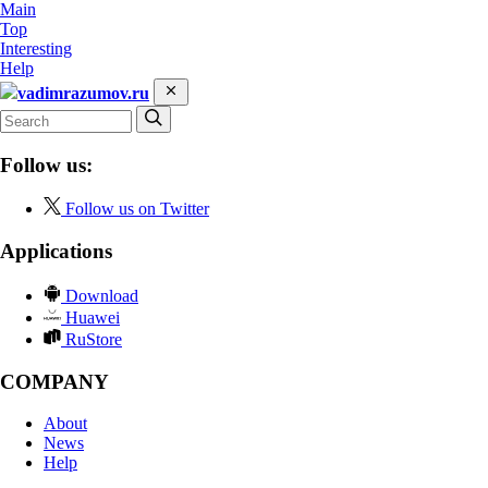
Main
Top
Interesting
Help
vadimrazumov.ru
Follow us:
Follow us on Twitter
Applications
Download
Huawei
RuStore
COMPANY
About
News
Help