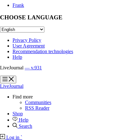
Frank
CHOOSE LANGUAGE
Privacy Policy
User Agreement
Recommendation technologies
Help
LiveJournal
— v.931
?
?
LiveJournal
Find more
Communities
RSS Reader
Shop
Help
Search
Log in
`