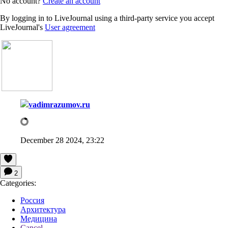
No account?
Create an account
By logging in to LiveJournal using a third-party service you accept
LiveJournal's
User agreement
vadimrazumov.ru
December 28 2024, 23:22
2
Categories:
Россия
Архитектура
Медицина
Cancel