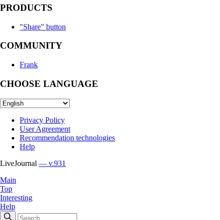
PRODUCTS
"Share" button
COMMUNITY
Frank
CHOOSE LANGUAGE
Privacy Policy
User Agreement
Recommendation technologies
Help
LiveJournal
— v.931
Main
Top
Interesting
Help