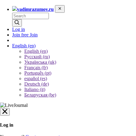
vadimrazumov.ru
Log in
Join free
Join
English
(en)
English (en)
Русский (ru)
Українська (uk)
Français (fr)
Português (pt)
español (es)
Deutsch (de)
Italiano (it)
Беларуская (be)
Log in