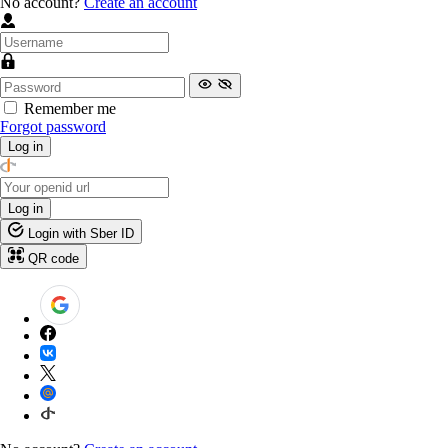
No account?
Create an account
Remember me
Forgot password
Log in
Log in
Login with Sber ID
QR code