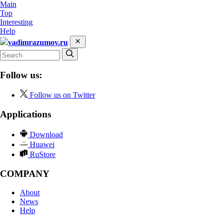
Main
Top
Interesting
Help
vadimrazumov.ru
Follow us:
Follow us on Twitter
Applications
Download
Huawei
RuStore
COMPANY
About
News
Help