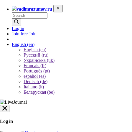
vadimrazumov.ru
Log in
Join free
Join
English
(en)
English (en)
Русский (ru)
Українська (uk)
Français (fr)
Português (pt)
español (es)
Deutsch (de)
Italiano (it)
Беларуская (be)
Log in