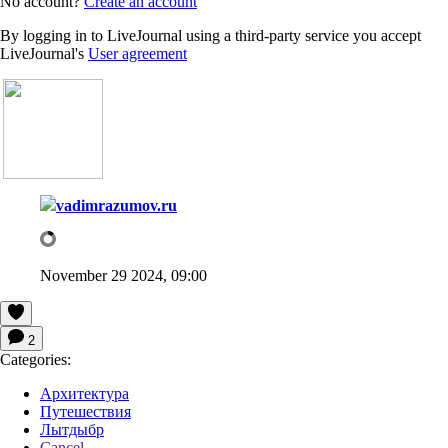
No account?
Create an account
By logging in to LiveJournal using a third-party service you accept
LiveJournal's
User agreement
vadimrazumov.ru
November 29 2024, 09:00
2
Categories:
Архитектура
Путешествия
Лытдыбр
Cancel