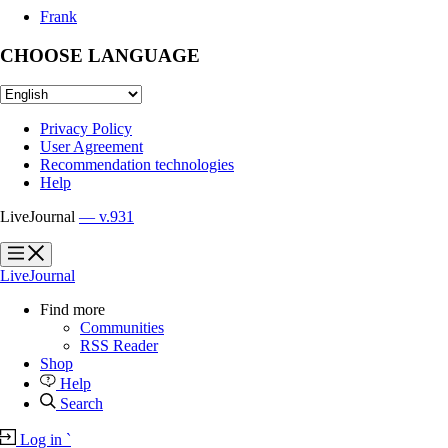
Frank
CHOOSE LANGUAGE
Privacy Policy
User Agreement
Recommendation technologies
Help
LiveJournal
— v.931
?
?
LiveJournal
Find more
Communities
RSS Reader
Shop
Help
Search
Log in
`