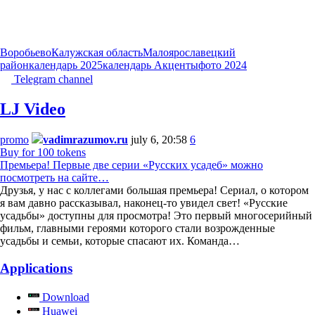
Воробьево
Калужская область
Малоярославецкий
район
календарь 2025
календарь Акценты
фото 2024
Telegram channel
LJ Video
promo
vadimrazumov.ru
july 6, 20:58
6
Buy for 100 tokens
Премьера! Первые две серии «Русских усадеб» можно
посмотреть на сайте…
Друзья, у нас с коллегами большая премьера! Сериал, о котором
я вам давно рассказывал, наконец-то увидел свет! «Русские
усадьбы» доступны для просмотра! Это первый многосерийный
фильм, главными героями которого стали возрожденные
усадьбы и семьи, которые спасают их. Команда…
Applications
Download
Huawei