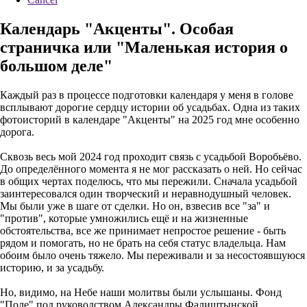
Календарь "Акценты". Особая
страничка или "Маленькая история о
большом деле"
Каждый раз в процессе подготовки календаря у меня в голове
всплывают дорогие сердцу истории об усадьбах. Одна из таких
фотоисторий в календаре "Акценты" на 2025 год мне особенно
дорога.
Сквозь весь мой 2024 год проходит связь с усадьбой Воробьёво.
До определённого момента я не мог рассказать о ней. Но сейчас
в общих чертах поделюсь, что мы пережили. Сначала усадьбой
заинтересовался один творческий и неравнодушный человек.
Мы были уже в шаге от сделки. Но он, взвесив все "за" и
"против", которые умножились ещё и на жизненные
обстоятельства, все же принимает непростое решение - быть
рядом и помогать, но не брать на себя статус владельца. Нам
обоим было очень тяжело. Мы переживали и за несостоявшуюся
историю, и за усадьбу.
Но, видимо, на Небе наши молитвы были услышаны. Фонд
"Поле" под руководством Александры Фалиштынской