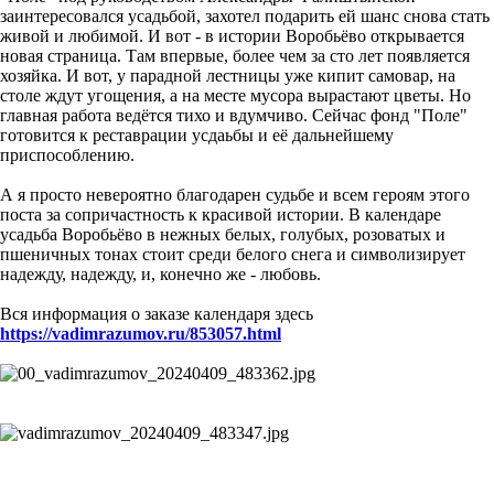
заинтересовался усадьбой, захотел подарить ей шанс снова стать
живой и любимой. И вот - в истории Воробьёво открывается
новая страница. Там впервые, более чем за сто лет появляется
хозяйка. И вот, у парадной лестницы уже кипит самовар, на
столе ждут угощения, а на месте мусора вырастают цветы. Но
главная работа ведётся тихо и вдумчиво. Сейчас фонд "Поле"
готовится к реставрации усдаьбы и её дальнейшему
приспособлению.
А я просто невероятно благодарен судьбе и всем героям этого
поста за сопричастность к красивой истории. В календаре
усадьба Воробьёво в нежных белых, голубых, розоватых и
пшеничных тонах стоит среди белого снега и символизирует
надежду, надежду, и, конечно же - любовь.
Вся информация о заказе календаря здесь
https://vadimrazumov.ru/853057.html