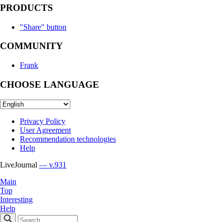
PRODUCTS
"Share" button
COMMUNITY
Frank
CHOOSE LANGUAGE
Privacy Policy
User Agreement
Recommendation technologies
Help
LiveJournal
— v.931
Main
Top
Interesting
Help