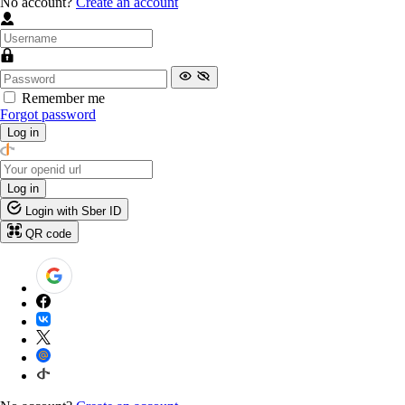
No account?
Create an account
Remember me
Forgot password
Log in
Log in
Login with Sber ID
QR code