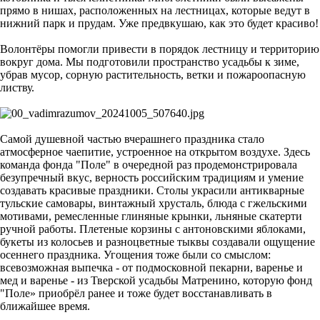
прямо в нишах, расположенных на лестницах, которые ведут в
нижний парк и прудам. Уже предвкушаю, как это будет красиво!
Волонтёры помогли привести в порядок лестницу и территорию
вокруг дома. Мы подготовили пространство усадьбы к зиме,
убрав мусор, сорную растительность, ветки и пожароопасную
листву.
Самой душевной частью вчерашнего праздника стало
атмосферное чаепитие, устроенное на открытом воздухе. Здесь
команда фонда "Поле" в очередной раз продемонстрировала
безупречный вкус, верность российским традициям и умение
создавать красивые праздники. Столы украсили антикварные
тульские самовары, винтажный хрусталь, блюда с гжельскими
мотивами, ремесленные глиняные крынки, льняные скатерти
ручной работы. Плетеные корзины с антоновскими яблоками,
букеты из колосьев и разноцветные тыквы создавали ощущение
осеннего праздника. Угощения тоже были со смыслом:
всевозможная выпечка - от подмосковной пекарни, варенье и
мед и варенье - из Тверской усадьбы Матренино, которую фонд
"Поле» приобрёл ранее и тоже будет восстанавливать в
ближайшее время.