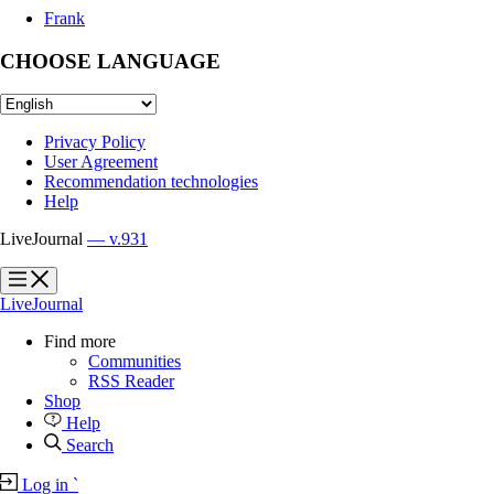
Frank
CHOOSE LANGUAGE
Privacy Policy
User Agreement
Recommendation technologies
Help
LiveJournal
— v.931
?
?
LiveJournal
Find more
Communities
RSS Reader
Shop
Help
Search
Log in
`