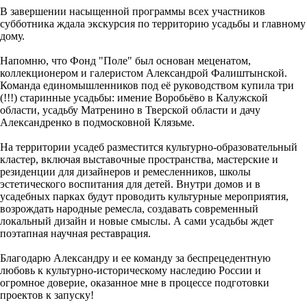
В завершении насыщенной программы всех участников
субботника ждала экскурсия по территорию усадьбы и главному
дому.
Напомню, что Фонд "Поле" был основан меценатом,
коллекционером и галеристом Александрой Фалиштынской.
Команда единомышленников под её руководством купила три
(!!!) старинные усадьбы: имение Воробьёво в Калужской
области, усадьбу Матренино в Тверской области и дачу
Александренко в подмосковной Клязьме.
На территории усадеб разместится культурно-образовательный
кластер, включая выставочные пространства, мастерские и
резиденции для дизайнеров и ремесленников, школы
эстетического воспитания для детей. Внутри домов и в
усадебных парках будут проводить культурные мероприятия,
возрождать народные ремесла, создавать современный
локальный дизайн и новые смыслы. А сами усадьбы ждет
поэтапная научная реставрация.
Благодарю Александру и ее команду за беспрецедентную
любовь к культурно-историческому наследию России и
огромное доверие, оказанное мне в процессе подготовки
проектов к запуску!