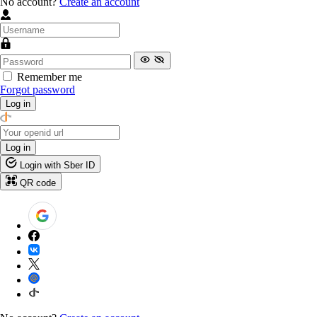
No account?
Create an account
Remember me
Forgot password
Log in
Log in
Login with Sber ID
QR code