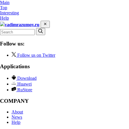
Main
Top
Interesting
Help
vadimrazumov.ru
Follow us:
Follow us on Twitter
Applications
Download
Huawei
RuStore
COMPANY
About
News
Help