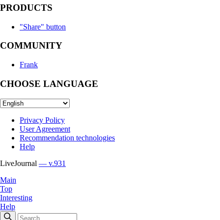
PRODUCTS
"Share" button
COMMUNITY
Frank
CHOOSE LANGUAGE
Privacy Policy
User Agreement
Recommendation technologies
Help
LiveJournal
— v.931
Main
Top
Interesting
Help