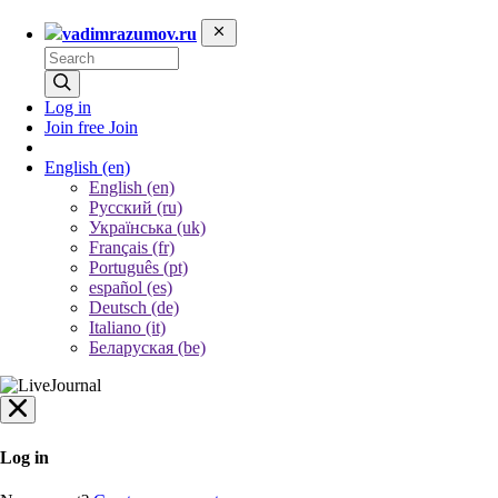
vadimrazumov.ru
Log in
Join free
Join
English
(en)
English (en)
Русский (ru)
Українська (uk)
Français (fr)
Português (pt)
español (es)
Deutsch (de)
Italiano (it)
Беларуская (be)
Log in