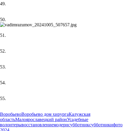
49.
50.
51.
52.
53.
54.
55.
Воробьево
Воробьево дом хирурга
Калужская
область
Малоярославецкий район
Усадебные
волонтеры
восстановление
модерн
субботник
субботники
фото
2024