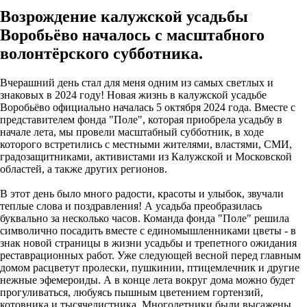
Возрождение калужской усадьбы
Воробьёво началось с масштабного
волонтёрского субботника.
Вчерашний день стал для меня одним из самых светлых и
знаковых в 2024 году! Новая жизнь в калужской усадьбе
Воробьёво официально началась 5 октября 2024 года. Вместе с
представителем фонда "Поле", которая приобрела усадьбу в
начале лета, мы провели масштабный субботник, в ходе
которого встретились с местными жителями, властями, СМИ,
градозащитниками, активистами из Калужской и Московской
областей, а также других регионов.
В этот день было много радости, красоты и улыбок, звучали
теплые слова и поздравления! А усадьба преобразилась
буквально за несколько часов. Команда фонда "Поле" решила
символично посадить вместе с единомышленниками цветы - в
знак новой страницы в жизни усадьбы и трепетного ожидания
реставрационных работ. Уже следующей весной перед главным
домом расцветут пролески, пушкинии, птицемлечник и другие
нежные эфемероиды. А в конце лета вокруг дома можно будет
прогуливаться, любуясь пышным цветением гортензий,
котовника и тысячелистника. Многолетники были высажены