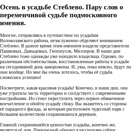
Осень в усадьбе Стеблево. Пару слов о
переменчивой судьбе подмосковного
имения.
Многие, отправляясь в путешествие по усадьбам
Волоколамского района, незаслуженно обделяют вниманием
Стеблево. В разное время этим имением владели представители
Пашковых, Давыдовых, Гиппиусов, Миллеров. В наши дни
Стеблево тоже однажды уже находило владельца. Однако, по
различным обстоятельствам, восстановленные работы в усадьбе
на сегодняшний день заморожены. И, увы, пока неясно, будут ли
они вообще. Но мне бы очень хотелось, чтобы её судьба
сложилась успешно!
Посмотрите, какая красивая усадьба! Конечно, в наши дни, она
уже утратила часть территории и соседствует с современными
постройками. Но стоит переступить через первое обманчивое
впечатление и обойти усадьбу сбоку. Вы окажетесь со стороны
её парадного фасада, за которым расположен чудесный парк с
большим количеством сохранившихся деревьев.
Главной сохранившейся ценностью усадьбы, конечно же,
является её дом. Прекрасный образец классицизма сейчас