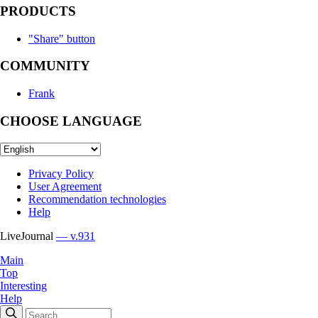
PRODUCTS
"Share" button
COMMUNITY
Frank
CHOOSE LANGUAGE
Privacy Policy
User Agreement
Recommendation technologies
Help
LiveJournal
— v.931
Main
Top
Interesting
Help