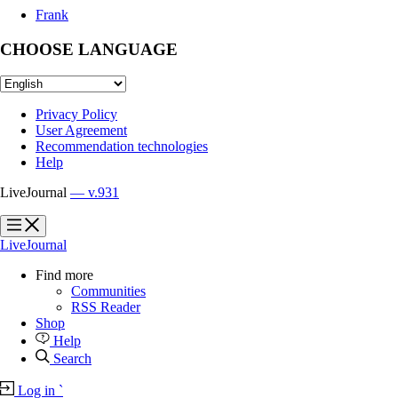
Frank
CHOOSE LANGUAGE
Privacy Policy
User Agreement
Recommendation technologies
Help
LiveJournal
— v.931
?
?
LiveJournal
Find more
Communities
RSS Reader
Shop
Help
Search
Log in
`