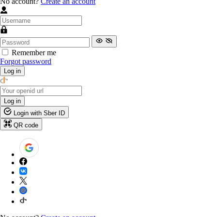
No account?
Create an account
Remember me
Forgot password
Log in
Log in
Login with Sber ID
QR code