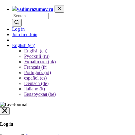
vadimrazumov.ru
Log in
Join free
Join
English
(en)
English (en)
Русский (ru)
Українська (uk)
Français (fr)
Português (pt)
español (es)
Deutsch (de)
Italiano (it)
Беларуская (be)
Log in