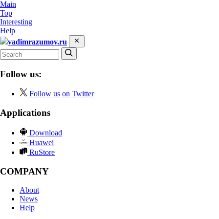
Main
Top
Interesting
Help
vadimrazumov.ru
Follow us:
Follow us on Twitter
Applications
Download
Huawei
RuStore
COMPANY
About
News
Help