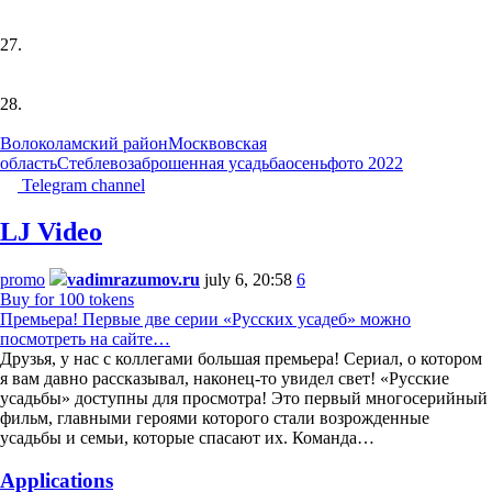
27.
28.
Волоколамский район
Москвовская
область
Стеблево
заброшенная усадьба
осень
фото 2022
Telegram channel
LJ Video
promo
vadimrazumov.ru
july 6, 20:58
6
Buy for 100 tokens
Премьера! Первые две серии «Русских усадеб» можно
посмотреть на сайте…
Друзья, у нас с коллегами большая премьера! Сериал, о котором
я вам давно рассказывал, наконец-то увидел свет! «Русские
усадьбы» доступны для просмотра! Это первый многосерийный
фильм, главными героями которого стали возрожденные
усадьбы и семьи, которые спасают их. Команда…
Applications