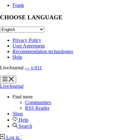
Frank
CHOOSE LANGUAGE
Privacy Policy
User Agreement
Recommendation technologies
Help
LiveJournal
— v.931
?
?
LiveJournal
Find more
Communities
RSS Reader
Shop
Help
Search
Log in
`