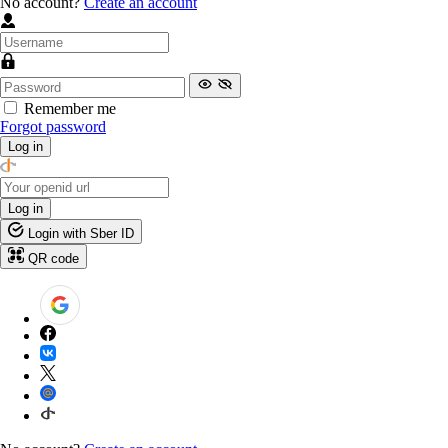
No account?
Create an account
Remember me
Forgot password
Log in
Log in
Login with Sber ID
QR code