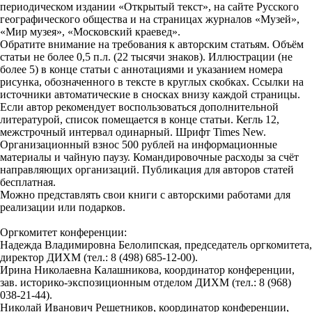
периодическом издании «Открытый текст», на сайте Русского
географического общества и на страницах журналов «Музей»,
«Мир музея», «Московский краевед».
Обратите внимание на требования к авторским статьям. Объём
статьи не более 0,5 п.л. (22 тысячи знаков). Иллюстрации (не
более 5) в конце статьи с аннотациями и указанием номера
рисунка, обозначенного в тексте в круглых скобках. Ссылки на
источники автоматические в сносках внизу каждой страницы.
Если автор рекомендует воспользоваться дополнительной
литературой, список помещается в конце статьи. Кегль 12,
межстрочный интервал одинарный. Шрифт Times New.
Организационный взнос 500 рублей на информационные
материалы и чайную паузу. Командировочные расходы за счёт
направляющих организаций. Публикация для авторов статей
бесплатная.
Можно представлять свои книги с авторскими работами для
реализации или подарков.
Оргкомитет конференции:
Надежда Владимировна Белолипская, председатель оргкомитета,
директор ДИХМ (тел.: 8 (498) 685-12-00).
Ирина Николаевна Калашникова, координатор конференции,
зав. историко-экспозиционным отделом ДИХМ (тел.: 8 (968)
038-21-44).
Николай Иванович Решетников, координатор конференции,