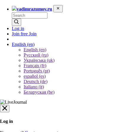
vadimrazumov.ru
Log in
Join free
Join
English
(en)
English (en)
Русский (ru)
Українська (uk)
Français (fr)
Português (pt)
español (es)
Deutsch (de)
Italiano (it)
Беларуская (be)
Log in