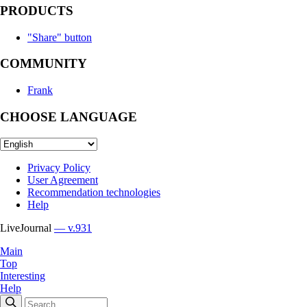
PRODUCTS
"Share" button
COMMUNITY
Frank
CHOOSE LANGUAGE
Privacy Policy
User Agreement
Recommendation technologies
Help
LiveJournal
— v.931
Main
Top
Interesting
Help