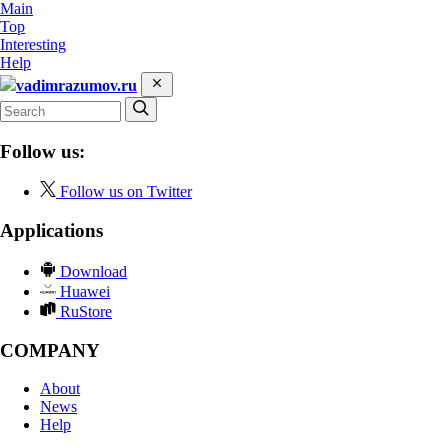
Main
Top
Interesting
Help
vadimrazumov.ru
Follow us:
Follow us on Twitter
Applications
Download
Huawei
RuStore
COMPANY
About
News
Help