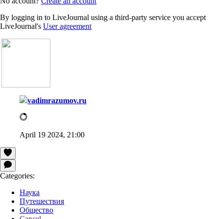
No account?
Create an account
By logging in to LiveJournal using a third-party service you accept
LiveJournal's
User agreement
vadimrazumov.ru
April 19 2024, 21:00
Categories:
Наука
Путешествия
Общество
Cancel