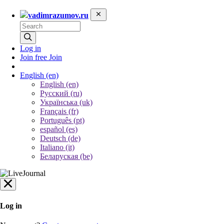
vadimrazumov.ru
Log in
Join free
Join
English
(en)
English (en)
Русский (ru)
Українська (uk)
Français (fr)
Português (pt)
español (es)
Deutsch (de)
Italiano (it)
Беларуская (be)
Log in