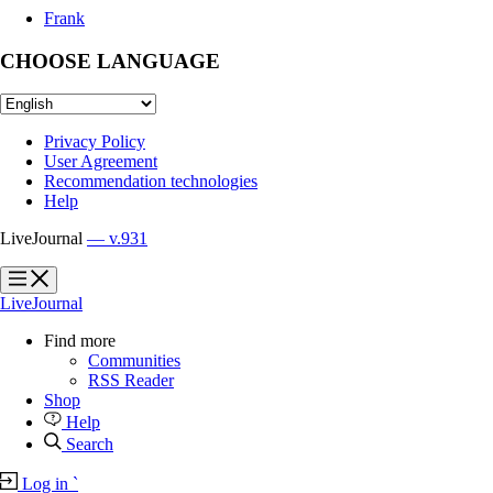
Frank
CHOOSE LANGUAGE
Privacy Policy
User Agreement
Recommendation technologies
Help
LiveJournal
— v.931
?
?
LiveJournal
Find more
Communities
RSS Reader
Shop
Help
Search
Log in
`