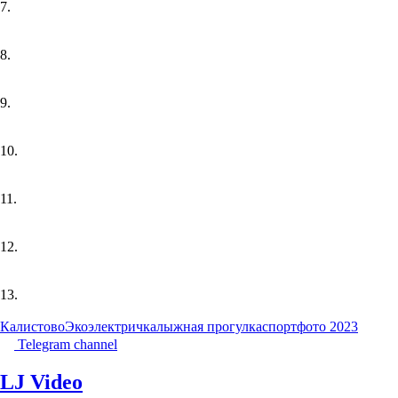
7.
8.
9.
10.
11.
12.
13.
Калистово
Экоэлектричка
лыжная прогулка
спорт
фото 2023
Telegram channel
LJ Video