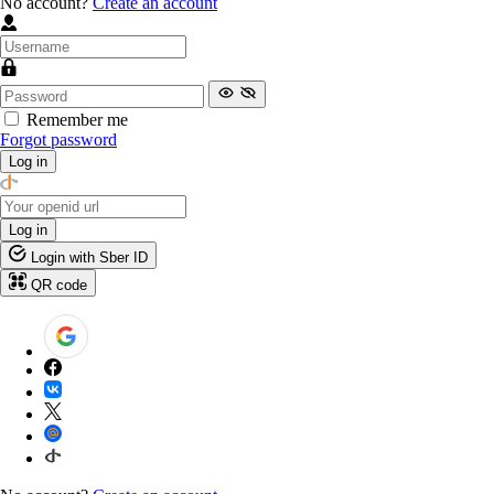
No account?
Create an account
Remember me
Forgot password
Log in
Log in
Login with Sber ID
QR code