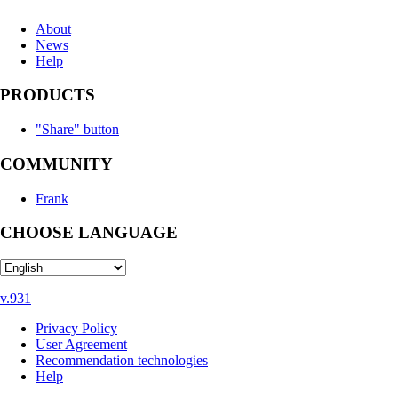
About
News
Help
PRODUCTS
"Share" button
COMMUNITY
Frank
CHOOSE LANGUAGE
v.931
Privacy Policy
User Agreement
Recommendation technologies
Help