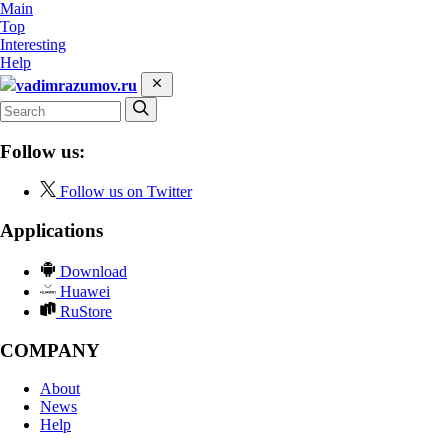
Main
Top
Interesting
Help
vadimrazumov.ru
Follow us:
Follow us on Twitter
Applications
Download
Huawei
RuStore
COMPANY
About
News
Help