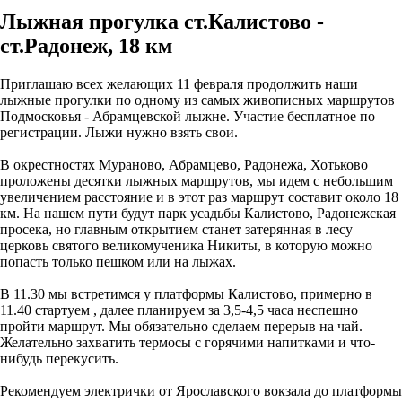
Лыжная прогулка ст.Калистово -
ст.Радонеж, 18 км
Приглашаю всех желающих 11 февраля продолжить наши
лыжные прогулки по одному из самых живописных маршрутов
Подмосковья - Абрамцевской лыжне. Участие бесплатное по
регистрации. Лыжи нужно взять свои.
В окрестностях Мураново, Абрамцево, Радонежа, Хотьково
проложены десятки лыжных маршрутов, мы идем с небольшим
увеличением расстояние и в этот раз маршрут составит около 18
км. На нашем пути будут парк усадьбы Калистово, Радонежская
просека, но главным открытием станет затерянная в лесу
церковь святого великомученика Никиты, в которую можно
попасть только пешком или на лыжах.
В 11.30 мы встретимся у платформы Калистово, примерно в
11.40 стартуем , далее планируем за 3,5-4,5 часа неспешно
пройти маршрут. Мы обязательно сделаем перерыв на чай.
Желательно захватить термосы с горячими напитками и что-
нибудь перекусить.
Рекомендуем электрички от Ярославского вокзала до платформы