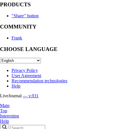
PRODUCTS
"Share" button
COMMUNITY
Frank
CHOOSE LANGUAGE
Privacy Policy
User Agreement
Recommendation technologies
Help
LiveJournal
— v.931
Main
Top
Interesting
Help