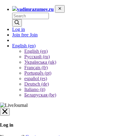
vadimrazumov.ru
Log in
Join free
Join
English
(en)
English (en)
Русский (ru)
Українська (uk)
Français (fr)
Português (pt)
español (es)
Deutsch (de)
Italiano (it)
Беларуская (be)
Log in