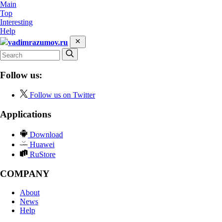
Main
Top
Interesting
Help
vadimrazumov.ru
Follow us:
Follow us on Twitter
Applications
Download
Huawei
RuStore
COMPANY
About
News
Help