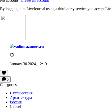
No account?
Create an account
By logging in to LiveJournal using a third-party service you accept Li
vadimrazumov.ru
January 30 2024, 12:19
2
Categories:
Путешествия
Архитектура
Россия
Cancel