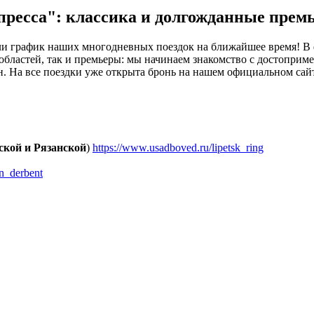
пресса": классика и долгожданные прем
али график наших многодневных поездок на ближайшее время! В
областей, так и премьеры: мы начинаем знакомство с достоприме
. На все поездки уже открыта бронь на нашем официальном сай
ской и Рязанской
)
https://www.usadboved.ru/lipetsk_ring
n_derbent