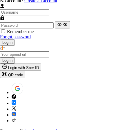
No account?
Create an account
Remember me
Forgot password
Log in
Log in
Login with Sber ID
QR code