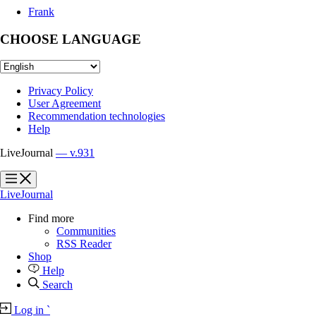
Frank
CHOOSE LANGUAGE
Privacy Policy
User Agreement
Recommendation technologies
Help
LiveJournal
— v.931
?
?
LiveJournal
Find more
Communities
RSS Reader
Shop
Help
Search
Log in
`