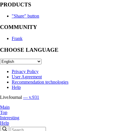
PRODUCTS
"Share" button
COMMUNITY
Frank
CHOOSE LANGUAGE
Privacy Policy
User Agreement
Recommendation technologies
Help
LiveJournal
— v.931
Main
Top
Interesting
Help