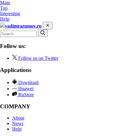
Main
Top
Interesting
Help
vadimrazumov.ru
Follow us:
Follow us on Twitter
Applications
Download
Huawei
RuStore
COMPANY
About
News
Help