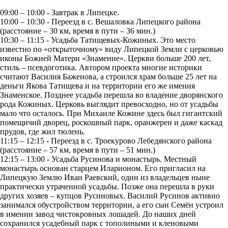
09:00 – 10:00 - Завтрак в Липецке.
10:00 – 10:30 - Переезд в с. Вешаловка Липецкого района
(расстояние – 30 км, время в пути – 36 мин.)
10:30 – 11:15 - Усадьба Татищевых-Кожиных. Это место
известно по «открыточному» виду Липецкой Земли с церковью
иконы Божией Матери «Знамение». Церкви больше 200 лет,
стиль – псевдоготика. Автором проекта многие историки
считают Василия Баженова, а строился храм больше 25 лет на
деньги Якова Татищева и на территории его же имения
Знаменское. Позднее усадьба перешла во владение дворянского
рода Кожиных. Церковь выглядит превосходно, но от усадьбы
мало что осталось. При Михаиле Кожине здесь был гигантский
помещичий дворец, роскошный парк, оранжереи и даже каскад
прудов, где жил тюлень.
11:15 – 12:15 - Переезд в с. Троекурово Лебедянского района
(расстояние – 57 км, время в пути – 51 мин.)
12:15 – 13:00 - Усадьба Русинова и монастырь. Местный
монастырь основан старцем Иларионом. Его пригласил на
Липецкую Землю Иван Раевский, один из владельцев ныне
практически утраченной усадьбы. Позже она перешла в руки
других хозяев – купцов Русиновых. Василий Русинов активно
занимался обустройством территории, а его сын Семён устроил
в имении завод чистокровных лошадей. До наших дней
сохранился усадебный парк с тополиными и кленовыми