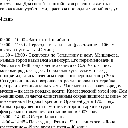
время года. Для гостей – спокойная деревенская жизнь с
городскими удобствами, красивая природа и чистый воздух.
4 день
09:00 – 10:00 - Завтрак в Полибино.
10:00 – 11:30 - Переезд в г. Чаплыгин (расстояние – 106 км,
время в пути – 1 ч. 42 мин.)
11:30 – 13:00 - Экскурсия по Чаплыгину и дому Меншикова.
Раньше город назывался Раненбург. Его переименовали в
Чаплыгин 1948 году в честь академика С.А. Чаплыгина,
который родился здесь. Город был купеческим и всегда
процветал, за исключением недолгого периода конца 20 в.
Сегодня он вновь похорошел: отреставрирована застройка
центра и восстановлены храмы. Чаплыгин называют городом
музеев – их здесь порядка десяти. Краеведческий музей или Дом
Меншикова, является единственным сохранившимся зданием от
возведенной Петром I крепости Ораниенбург в 1703 году.
Сильно разрушенный памятник истории и архитектуры
федерального значения восстановили в 2003 году.
13:00 – 14:00 - Обед в Чаплыгине.
14:00 – 14:45 - Переезд в д. Рязанка Чаплыгинского района
(расстояние – 49 км, время в пути – 46 мин.)