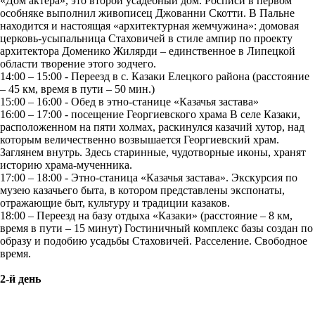
«Дом актера», это второй усадебный дом. Росписи в первом
особняке выполнил живописец Джованни Скотти. В Пальне
находится и настоящая «архитектурная жемчужина»: домовая
церковь-усыпальница Стаховичей в стиле ампир по проекту
архитектора Доменико Жилярди – единственное в Липецкой
области творение этого зодчего.
14:00 – 15:00 - Переезд в с. Казаки Елецкого района (расстояние
– 45 км, время в пути – 50 мин.)
15:00 – 16:00 - Обед в этно-станице «Казачья застава»
16:00 – 17:00 - посещение Георгиевского храма В селе Казаки,
расположенном на пяти холмах, раскинулся казачий хутор, над
которым величественно возвышается Георгиевский храм.
Заглянем внутрь. Здесь старинные, чудотворные иконы, хранят
историю храма-мученника.
17:00 – 18:00 - Этно-станица «Казачья застава». Экскурсия по
музею казачьего быта, в котором представлены экспонаты,
отражающие быт, культуру и традиции казаков.
18:00 – Переезд на базу отдыха «Казаки» (расстояние – 8 км,
время в пути – 15 минут) Гостиничный комплекс базы создан по
образу и подобию усадьбы Стаховичей. Расселение. Свободное
время.
2-й день