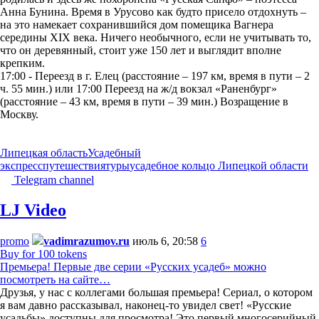
Анна Бунина. Время в Урусово как будто присело отдохнуть –
на это намекает сохранившийся дом помещика Вагнера
середины XIX века. Ничего необычного, если не учитывать то,
что он деревянный, стоит уже 150 лет и выглядит вполне
крепким.
17:00 - Переезд в г. Елец (расстояние – 197 км, время в пути – 2
ч. 55 мин.) или 17:00 Переезд на ж/д вокзал «Раненбург»
(расстояние – 43 км, время в пути – 39 мин.) Возращение в
Москву.
Липецкая область
Усадебный
экспресс
путешествия
туры
усадебное кольцо Липецкой области
Telegram channel
LJ Video
promo
vadimrazumov.ru
июль 6, 20:58
6
Buy for 100 tokens
Премьера! Первые две серии «Русских усадеб» можно
посмотреть на сайте…
Друзья, у нас с коллегами большая премьера! Сериал, о котором
я вам давно рассказывал, наконец-то увидел свет! «Русские
усадьбы» доступны для просмотра! Это первый многосерийный