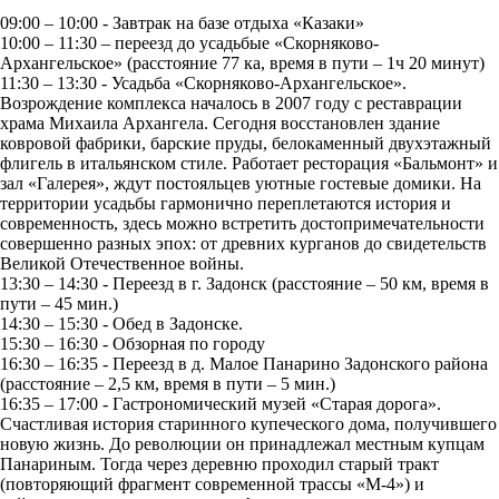
09:00 – 10:00 - Завтрак на базе отдыха «Казаки»
10:00 – 11:30 – переезд до усадьбые «Скорняково-
Архангельское» (расстояние 77 ка, время в пути – 1ч 20 минут)
11:30 – 13:30 - Усадьба «Скорняково-Архангельское».
Возрождение комплекса началось в 2007 году с реставрации
храма Михаила Архангела. Сегодня восстановлен здание
ковровой фабрики, барские пруды, белокаменный двухэтажный
флигель в итальянском стиле. Работает ресторация «Бальмонт» и
зал «Галерея», ждут постояльцев уютные гостевые домики. На
территории усадьбы гармонично переплетаются история и
современность, здесь можно встретить достопримечательности
совершенно разных эпох: от древних курганов до свидетельств
Великой Отечественное войны.
13:30 – 14:30 - Переезд в г. Задонск (расстояние – 50 км, время в
пути – 45 мин.)
14:30 – 15:30 - Обед в Задонске.
15:30 – 16:30 - Обзорная по городу
16:30 – 16:35 - Переезд в д. Малое Панарино Задонского района
(расстояние – 2,5 км, время в пути – 5 мин.)
16:35 – 17:00 - Гастрономический музей «Старая дорога».
Счастливая история старинного купеческого дома, получившего
новую жизнь. До революции он принадлежал местным купцам
Панариным. Тогда через деревню проходил старый тракт
(повторяющий фрагмент современной трассы «М-4») и