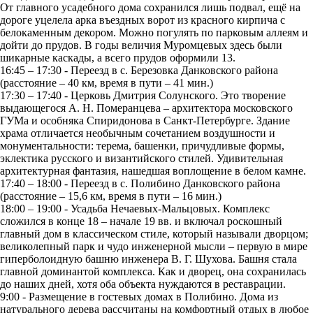
От главного усадебного дома сохранился лишь подвал, ещё на
дороге уцелела арка въездных ворот из красного кирпича с
белокаменным декором. Можно погулять по парковым аллеям и
дойти до прудов. В годы величия Муромцевых здесь были
шикарные каскады, а всего прудов оформили 13.
16:45 – 17:30 - Переезд в с. Березовка Данковского района
(расстояние – 40 км, время в пути – 41 мин.)
17:30 – 17:40 - Церковь Дмитрия Солунского. Это творение
выдающегося А. Н. Померанцева – архитектора московского
ГУМа и особняка Спиридонова в Санкт-Петербурге. Здание
храма отличается необычным сочетанием воздушности и
монументальности: терема, башенки, причудливые формы,
эклектика русского и византийского стилей. Удивительная
архитектурная фантазия, нашедшая воплощение в белом камне.
17:40 – 18:00 - Переезд в с. Полибино Данковского района
(расстояние – 15,6 км, время в пути – 16 мин.)
18:00 – 19:00 - Усадьба Нечаевых-Мальцовых. Комплекс
сложился в конце 18 – начале 19 вв. и включал роскошный
главный дом в классическом стиле, который называли дворцом;
великолепный парк и чудо инженерной мысли – первую в мире
гиперболоидную башню инженера В. Г. Шухова. Башня стала
главной доминантой комплекса. Как и дворец, она сохранилась
до наших дней, хотя оба объекта нуждаются в реставрации.
9:00 - Размещение в гостевых домах в Полибино. Дома из
натурального дерева рассчитаны на комфортный отдых в любое