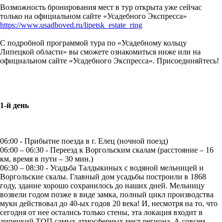
Возможность бронирования мест в тур открыта уже сейчас
только на официальном сайте «Усадебного Экспресса»
https://www.usadboved.ru/lipetsk_estate_ring
С подробной программой тура по «Усадебному кольцу
Липецкой области» вы сможете ознакомиться ниже или на
официальном сайте «Усадебного Экспресса». Присоединяйтесь!
1-й день
06:00 - Прибытие поезда в г. Елец (ночной поезд)
06:00 – 06:30 - Переезд к Воргольским скалам (расстояние – 16
км, время в пути – 30 мин.)
06:30 – 08:30 - Усадьба Талдыкиных с водяной мельницей и
Воргольские скалы. Главный дом усадьбы построили в 1868
году, здание хорошо сохранилось до наших дней. Мельницу
возвели годом позже в виде замка, полный цикл производства
муки действовал до 40-ых годов 20 века! И, несмотря на то, что
сегодня от нее остались только стены, эта локация входит в
липецкий ТОП самых атмосферных мест региона. А совсем