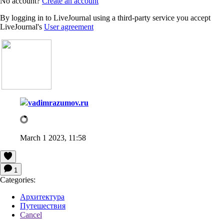
No account?
Create an account
By logging in to LiveJournal using a third-party service you accept
LiveJournal's
User agreement
vadimrazumov.ru
March 1 2023, 11:58
1
Categories:
Архитектура
Путешествия
Cancel