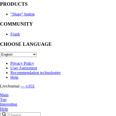
PRODUCTS
"Share" button
COMMUNITY
Frank
CHOOSE LANGUAGE
Privacy Policy
User Agreement
Recommendation technologies
Help
LiveJournal
— v.931
Main
Top
Interesting
Help