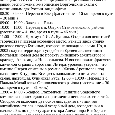
рядом расположены живописные Воргольские скалы с
нетипичным для России ландшафтом.
08:30 – 09:00 - Переезд в Елец (расстояние – 16 км, время в пути
– 30 мин.)
09:00 – 10:00 - Завтрак в Ельце.
10:00 – 11:00 - Переезд в д. Озерки Становлянского района
(расстояние – 41 км, время в пути – 46 мин.)
11:00 – 12:00 - Дом-музей И. А. Бунина. Озерки для ценителей
творчества писателя особенное место. Раньше здесь стояло
родовое гнездо Буниных, которое не пощадило время. Но, в
2003 году на территории усадьбы из бревен лиственницы
поставили новый дом по проекту липецкого архитектора и
краеведа Александра Новосельцева. И восстановили фрагмент
каменной ограды с воротами. Литературоведы уверены, что
именно Озерки описаны в романе «Жизнь Арсеньева» под
названием Батурино. Все здесь напоминает о писателе – та
самая, настоящая, бунинская Русь. 12:00 – 13:00 - Переезд в с.
Пальна-Михайловка Становлянского района (расстояние – 30
км, время в пути – 31 мин.)
13:00 – 14:00 - Усадьба Стаховичей. Развитие усадебного
комплекса происходило на протяжении нескольких столетий.
Сегодня он включает два основных здания в «типично
английском стиле»: новый усадебный дом, возведенный в
начале 20 в. по проекту архитектора Александра Витберга и