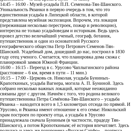
14:45 – 16:00 - Музей-усадьба П.П. Семенова-Тян-Шанского.
Уникальность Рязанки в первую очередь в том, что это
единственная усадьба в Липецкой области, в которой
представлена музейная экспозиция. Впрочем, эта локация
(пережившая несколько перестроек, пожар и революцию),
интересна не только усадьбоведам и историкам. Ведь здесь
провел детство величайший ученый, географ, ботаник,
путешественник и один из основателей Русского
географического общества Петр Петрович Семенов-Тян-
Шанский. Усадебный дом, дошедший до нас, построил в 1830
году отец ученого. Считается, что планировка дома схожа с
планировкой замков Южной Франции.
16:00 – 16:15 - Переезд в с. Урусово Чаплыгинского района
(расстояние – 6 км, время в пути – 11 мин.)
16:15 – 17:00 - Церковь св. Николая, усадьба Буниных-
Крапоткиных, усадьба Вагнера, могила А. П. Буниной. Здесь
собрано несколько важных локаций, которые неожиданно
связаны друг с другом. Начнём с того, что родина великого
путешественника Петра Семёнова-Тян-Шанского – усадьба
Рязанка – находится всего в 1,5 километрах отсюда по прямой. И
Урусово, и Рязанка имеют отношение к его семье: Никольский
храм построен по проекту отца, а усадьба в Урусово
принадлежала сначала Буниным (в частности, прадеду Тян-
Шанского), а потом Кропоткиным; её история впечатляет. Здесь
родилась и здесь же похоронена «Русская Сапфо» – поэтесса