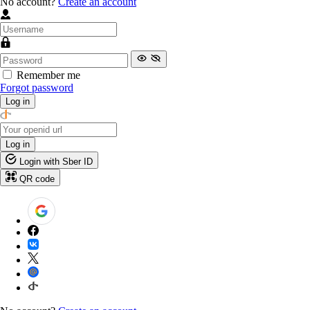
No account?
Create an account
Remember me
Forgot password
Log in
Log in
Login with Sber ID
QR code