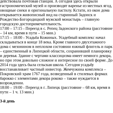
действовала почтовая станция. А сегодня здесь открыли
гастрономический музей и производят варенье из местных ягод,
овощные снеки и оригинальную пастилу. Кстати, из окон дома
открывается живописный вид на старинный Задонск и
Рождество-Богородицкий мужской монастырь – главную
городскую достопримечательность.
17:00 – 17:15 - Переезд в с. Репец Задонского района (расстояние
– 14 км, время в пути – 15 мин.)
17:15 – 18:00 - Усадьба Кожиных. Усадебный комплекс начал
складываться в конце 18 века. Кроме главного двухэтажного
дома с мезонином в неплохом состоянии южный флигель и парк
– единственный в Липецкой области, сохранивший планировку
и деревья. Здание с чертами классицизма имеет немного декора,
но при этом довольно сложное и интересное по своей форме. До
2014 года здесь была сельская школа. Сегодня усадьбу
восстанавливает частный инвестор. Жемчужина комплекса –
Покровский храм 1767 года, возведенный в стилевых формах
барокко с элементами декора рококо – также нуждается в
возрождении.
18:00 – 19:00 - Переезд в г. Липецк (расстояние – 68 км, время в
пути – 1 ч. 13 мин.)
3-й день