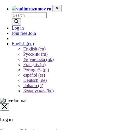
vadimrazumov.ru
Log in
Join free
Join
English
(en)
English (en)
Русский (ru)
Українська (uk)
Français (fr)
Português (pt)
español (es)
Deutsch (de)
Italiano (it)
Беларуская (be)
Log in