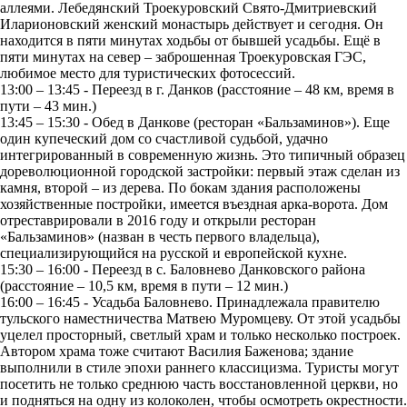
аллеями. Лебедянский Троекуровский Свято-Дмитриевский
Иларионовский женский монастырь действует и сегодня. Он
находится в пяти минутах ходьбы от бывшей усадьбы. Ещё в
пяти минутах на север – заброшенная Троекуровская ГЭС,
любимое место для туристических фотосессий.
13:00 – 13:45 - Переезд в г. Данков (расстояние – 48 км, время в
пути – 43 мин.)
13:45 – 15:30 - Обед в Данкове (ресторан «Бальзаминов»). Еще
один купеческий дом со счастливой судьбой, удачно
интегрированный в современную жизнь. Это типичный образец
дореволюционной городской застройки: первый этаж сделан из
камня, второй – из дерева. По бокам здания расположены
хозяйственные постройки, имеется въездная арка-ворота. Дом
отреставрировали в 2016 году и открыли ресторан
«Бальзаминов» (назван в честь первого владельца),
специализирующийся на русской и европейской кухне.
15:30 – 16:00 - Переезд в с. Баловнево Данковского района
(расстояние – 10,5 км, время в пути – 12 мин.)
16:00 – 16:45 - Усадьба Баловнево. Принадлежала правителю
тульского наместничества Матвею Муромцеву. От этой усадьбы
уцелел просторный, светлый храм и только несколько построек.
Автором храма тоже считают Василия Баженова; здание
выполнили в стиле эпохи раннего классицизма. Туристы могут
посетить не только среднюю часть восстановленной церкви, но
и подняться на одну из колоколен, чтобы осмотреть окрестности.