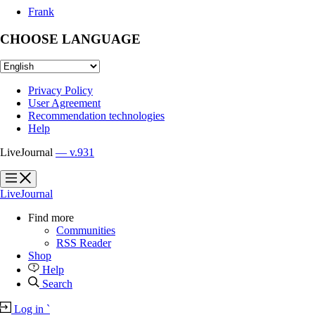
Frank
CHOOSE LANGUAGE
Privacy Policy
User Agreement
Recommendation technologies
Help
LiveJournal
— v.931
?
?
LiveJournal
Find more
Communities
RSS Reader
Shop
Help
Search
Log in
`