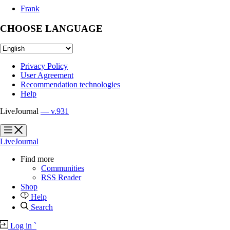
Frank
CHOOSE LANGUAGE
Privacy Policy
User Agreement
Recommendation technologies
Help
LiveJournal
— v.931
?
?
LiveJournal
Find more
Communities
RSS Reader
Shop
Help
Search
Log in
`