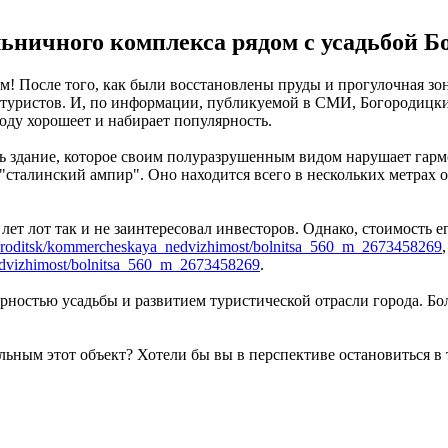
льничного комплекса рядом с усадьбой 
 После того, как были восстановлены пруды и прогулочная зона
 туристов. И, по информации, публикуемой в СМИ, Богородицки
оду хорошеет и набирает популярность.
ть здание, которое своим полуразрушенным видом нарушает гар
 "сталинский ампир". Оно находится всего в нескольких метрах 
о лет лот так и не заинтересовал инвесторов. Однако, стоимость
ogoroditsk/kommercheskaya_nedvizhimost/bolnitsa_560_m_2673458269
edvizhimost/bolnitsa_560_m_2673458269
.
рностью усадьбы и развитием туристической отрасли города. Бо
льным этот объект? Хотели бы вы в перспективе остановиться в 