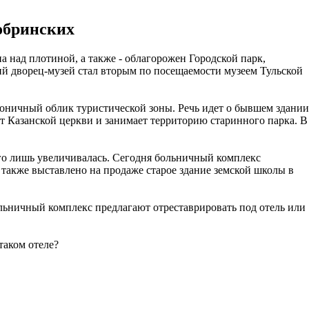
Бобринских
 над плотиной, а также - облагорожен Городской парк,
й дворец-музей стал вторым по посещаемости музеем Тульской
моничный облик туристической зоны. Речь идет о бывшем здании
от Казанской церкви и занимает территорию старинного парка. В
 его лишь увеличивалась. Сегодня больничный комплекс
, также выставлено на продаже старое здание земской школы в
льничный комплекс предлагают отреставрировать под отель или
таком отеле?