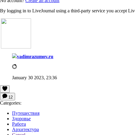
No account?
Create an account
By logging in to LiveJournal using a third-party service you accept Li
vadimrazumov.ru
January 30 2023, 23:36
12
Categories:
Путешествия
Здоровье
Работа
Архитектура
Cancel