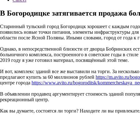
В Богородицке затягивается продажа бо
Старинный тульский город Богородицк хорошеет с каждым годом!
появились новые точки питания, элементы инфраструктуры для
области после Ясной Поляны. Иными словами, город от года к г
Однако, в непосредственной близости от дворца Бобринских ес
больничного комплекса, построенного в советские годы в стиле
2019 году я уже готовил материал, посвящённый этой теме.
И вот, комплекс зданий все же выставили на торги. За нескольк
предлагают купить за 60 миллионов рублей
https://m.avito.ru/b
центре города
https://www.avito.ru/bogoroditsk/kommercheskaya_n
В объявлении продавец аргументирует стоимость зданий популя
рекреационный центр.
Как вы думаете, состоятся ли торги? Находите ли вы привлекате