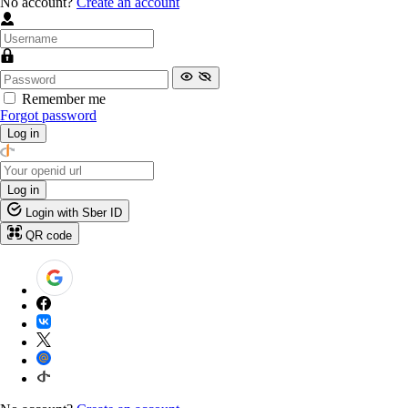
No account?
Create an account
Remember me
Forgot password
Log in
Log in
Login with Sber ID
QR code