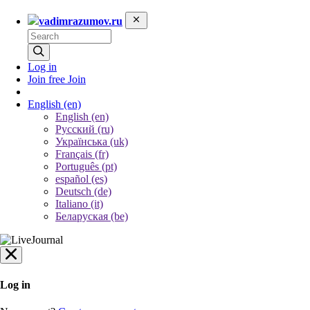
vadimrazumov.ru
Log in
Join free
Join
English
(en)
English (en)
Русский (ru)
Українська (uk)
Français (fr)
Português (pt)
español (es)
Deutsch (de)
Italiano (it)
Беларуская (be)
Log in