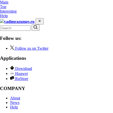
Main
Top
Interesting
Help
vadimrazumov.ru
Follow us:
Follow us on Twitter
Applications
Download
Huawei
RuStore
COMPANY
About
News
Help