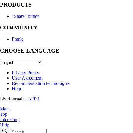
PRODUCTS
"Share" button
COMMUNITY
Frank
CHOOSE LANGUAGE
Privacy Policy
User Agreement
Recommendation technologies
Help
LiveJournal
— v.931
Main
Top
Interesting
Help