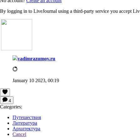
No account?
Create an account
By logging in to LiveJournal using a third-party service you accept Li
vadimrazumov.ru
January 10 2023, 00:19
4
Categories:
Путешествия
Литература
Архитектура
Cancel