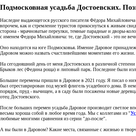
Подмосковная усадьба Достоевских. П
Наследие выдающегося русского писателя Фёдора Михайловича Д
впрочем, как и стремление туристов прикоснуться к живым свид
сторона - мрачноватые переулки, темные парадные и дворы-кол
с именем Федора Михайловича: те, где Достоевский - это не веч
Оно находится на юге Подмосковья. Имение Даровое принадлежал
Даровом можно назвать счастливейшими моментами его жизни. П
На сегодняшний день от меня Достоевских в различной степени 
Брыков лес (Федина роща) и липовый парк. Последние были из
Большие перемены пришли в Даровое в 2021 году. Я писал о них 
был отреставрирован под музей флигель усадебного дома. В нем
порядок, пруд - вычищен, а в саду были посажены новые деревц
отец Достоевского.
После больших перемен усадьба Даровое производит светлое в
весьма хороша собой в любое время года. Мы с коллегами из "
Ус
любимые многими сравнения из серии "до-после".
А вы были в Даровом? Какие места, связанные с жизнью и творч