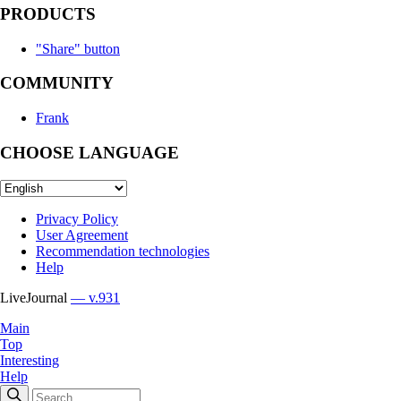
PRODUCTS
"Share" button
COMMUNITY
Frank
CHOOSE LANGUAGE
Privacy Policy
User Agreement
Recommendation technologies
Help
LiveJournal
— v.931
Main
Top
Interesting
Help