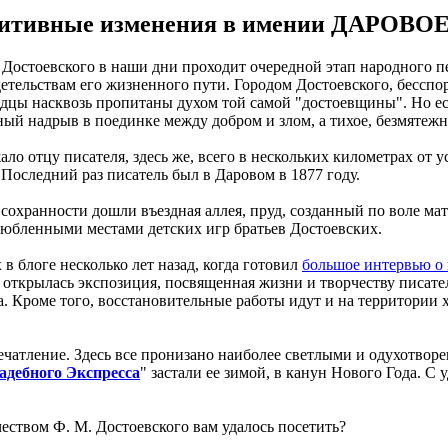
озитивные изменения в имении ДАРОВО
остоевского в наши дни проходит очередной этап народного пер
етельствам его жизненного пути. Городом Достоевского, бесспор
одцы насквозь пропитаны духом той самой "достоевщины". Но е
ный надрыв в поединке между добром и злом, а тихое, безмятежно
о отцу писателя, здесь же, всего в нескольких километрах от 
оследний раз писатель был в Даровом в 1877 году.
сохранности дошли въездная аллея, пруд, созданный по воле ма
любленными местами детских игр братьев Достоевских.
в блоге несколько лет назад, когда готовил
большое интервью о
 открылась экспозиция, посвященная жизни и творчеству писате
а. Кроме того, восстановительные работы идут и на территории 
печатление. Здесь все пронизано наиболее светлыми и одухотв
адебного Экспресса
" застали ее зимой, в канун Нового Года. С
еством Ф. М. Достоевского вам удалось посетить?