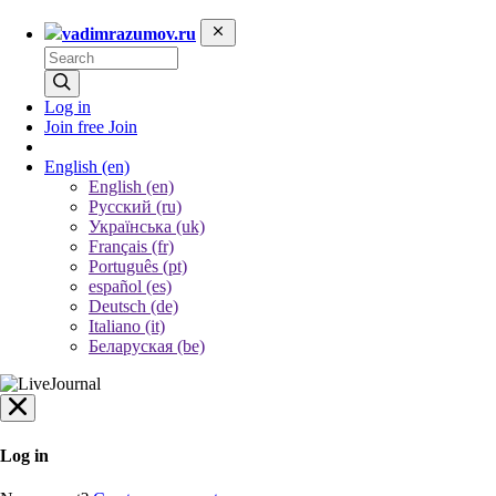
vadimrazumov.ru
Log in
Join free
Join
English
(en)
English (en)
Русский (ru)
Українська (uk)
Français (fr)
Português (pt)
español (es)
Deutsch (de)
Italiano (it)
Беларуская (be)
Log in