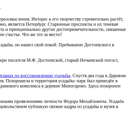
Е
еосмысления. Интерес к его творчеству стремительно растёт,
но, является Петербург. Старинные проспекты и их теневая
сть и принципиально другие достопримечательности, связанные
е счастье. Что же это за место?
усадьбы, он нашел свой покой. Пребывание Достоевского в
тери писателя М.Ф. Достоевской, старый Нечаевский погост,
 планах по восстановлению усадьбы
. Спустя два года в Даровом
ля. Похорошела и территория усадьбы: парк был приведён в
храмового комплекса в деревне Моногарово. Здесь похоронен
оренными проявлениями личности Федора Михайловича. Усадьба
 удовольствием публикую свежие кадры из усадьбы и музея и