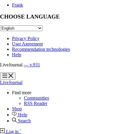
Frank
CHOOSE LANGUAGE
Privacy Policy
User Agreement
Recommendation technologies
Help
LiveJournal
— v.931
?
?
LiveJournal
Find more
Communities
RSS Reader
Shop
Help
Search
Log in
`