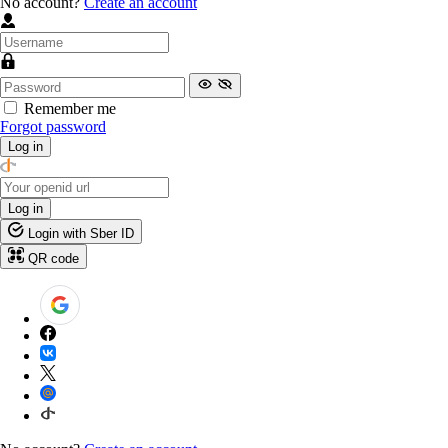
No account?
Create an account
Remember me
Forgot password
Log in
Log in
Login with Sber ID
QR code