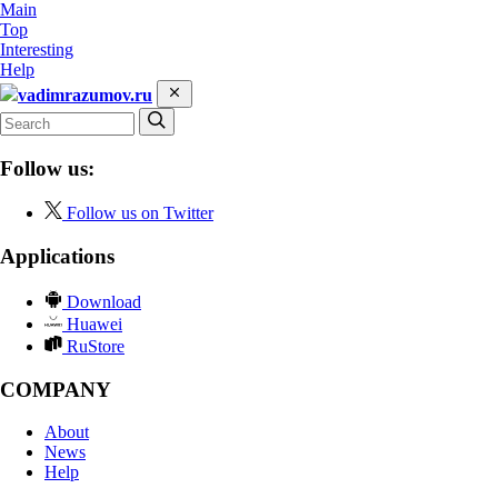
Main
Top
Interesting
Help
vadimrazumov.ru
Follow us:
Follow us on Twitter
Applications
Download
Huawei
RuStore
COMPANY
About
News
Help