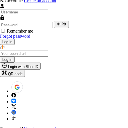
No account?
Create an account
Remember me
Forgot password
Log in
Log in
Login with Sber ID
QR code