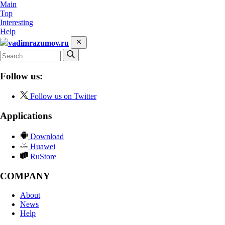
Main
Top
Interesting
Help
vadimrazumov.ru
Follow us:
Follow us on Twitter
Applications
Download
Huawei
RuStore
COMPANY
About
News
Help