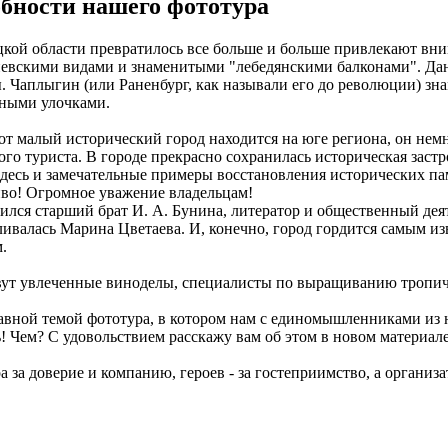
обности нашего фототура
цкой области превратилось все больше и больше привлекают вн
евскими видами и знаменитыми "лебедянскими балконами". Данк
ы. Чаплыгин (или Раненбург, как называли его до революции) 
ными улочками.
т малый исторический город находится на юге региона, он нем
го туриста. В городе прекрасно сохранилась историческая застр
десь и замечательные примеры восстановления исторических па
сиво! Огромное уважение владельцам!
ился старший брат И. А. Бунина, литератор и общественный де
авливалась Марина Цветаева. И, конечно, город гордится самым 
.
ивут увлеченные виноделы, специалисты по выращиванию тропич
авной темой фототура, в котором нам с единомышленниками из 
! Чем? С удовольствием расскажу вам об этом в новом материале
а за доверие и компанию, героев - за гостеприимство, а организ