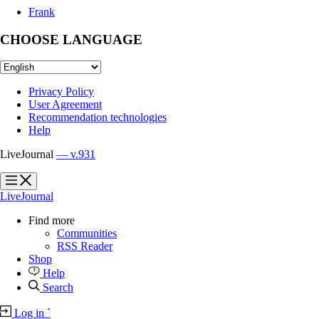
Frank
CHOOSE LANGUAGE
Privacy Policy
User Agreement
Recommendation technologies
Help
LiveJournal
— v.931
?
?
LiveJournal
Find more
Communities
RSS Reader
Shop
Help
Search
Log in
`