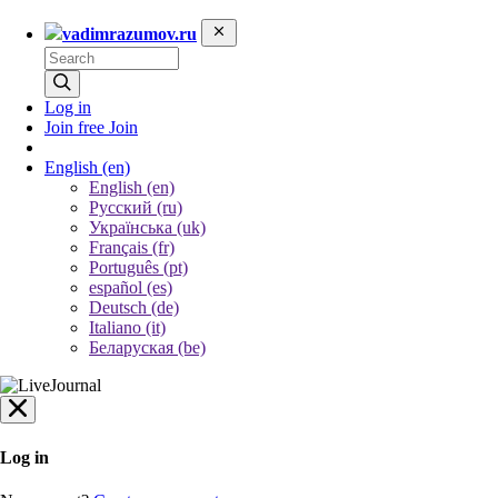
vadimrazumov.ru
Log in
Join free
Join
English
(en)
English (en)
Русский (ru)
Українська (uk)
Français (fr)
Português (pt)
español (es)
Deutsch (de)
Italiano (it)
Беларуская (be)
Log in