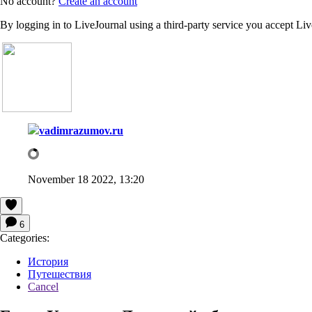
No account?
Create an account
By logging in to LiveJournal using a third-party service you accept Li
vadimrazumov.ru
November 18 2022, 13:20
6
Categories:
История
Путешествия
Cancel