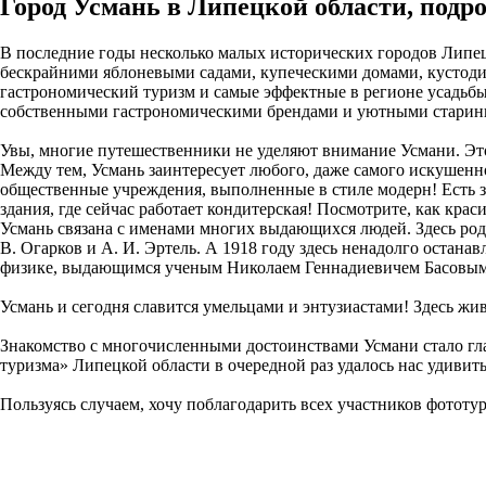
Город Усмань в Липецкой области, подр
В последние годы несколько малых исторических городов Липе
бескрайними яблоневыми садами, купеческими домами, кустоди
гастрономический туризм и самые эффектные в регионе усадьб
собственными гастрономическими брендами и уютными старин
Увы, многие путешественники не уделяют внимание Усмани. Это
Между тем, Усмань заинтересует любого, даже самого искушенно
общественные учреждения, выполненные в стиле модерн! Есть з
здания, где сейчас работает кондитерская! Посмотрите, как кра
Усмань связана с именами многих выдающихся людей. Здесь род
В. Огарков и А. И. Эртель. А 1918 году здесь ненадолго остан
физике, выдающимся ученым Николаем Геннадиевичем Басовым
Усмань и сегодня славится умельцами и энтузиастами! Здесь ж
Знакомство с многочисленными достоинствами Усмани стало гл
туризма» Липецкой области в очередной раз удалось нас удивить
Пользуясь случаем, хочу поблагодарить всех участников фототур