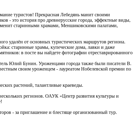
имание туристов! Прекрасная Лебедянь манит своими
ов - это история про древнерусские города, эффектные виды,
знаменит старинными храмами, Меншиковскими палатами,
ного удалён от основных туристических маршрутов региона.
ойка: старинные храмы, купеческие дома, лавки и даже
мятников: в посте вы найдете фотографии отреставрированного
ятель Юлий Бунин. Уроженцами города также были писатели В.
известным своим уроженцем - лауреатом Нобелевской премии по
еских растений, талантливые краеведы.
нескольких регионов. ОАУК «Центр развития культуры и
!
аторов - за приглашение и блестяще организованный тур.