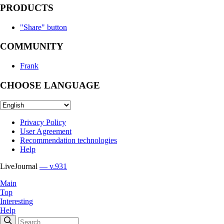
PRODUCTS
"Share" button
COMMUNITY
Frank
CHOOSE LANGUAGE
Privacy Policy
User Agreement
Recommendation technologies
Help
LiveJournal
— v.931
Main
Top
Interesting
Help