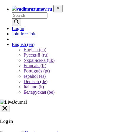
vadimrazumov.ru
Log in
Join free
Join
English
(en)
English (en)
Русский (ru)
Українська (uk)
Français (fr)
Português (pt)
español (es)
Deutsch (de)
Italiano (it)
Беларуская (be)
Log in