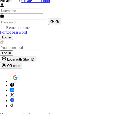
No account?
Create an account
Remember me
Forgot password
Log in
Log in
Login with Sber ID
QR code