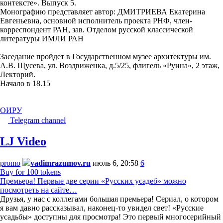
контексте». Выпуск 5.
Монографию представляет автор: ДМИТРИЕВА Екатерина
Евгеньевна, основной исполнитель проекта РНФ, член-
корреспондент РАН, зав. Отделом русской классической
литературы ИМЛИ РАН
Заседание пройдет в Государственном музее архитектуры им.
А.В. Щусева, ул. Воздвиженка, д.5/25, флигель «Руина», 2 этаж,
Лекторий.
Начало в 18.15
ОИРУ
Telegram channel
LJ Video
promo
vadimrazumov.ru
июль 6, 20:58
6
Buy for 100 tokens
Премьера! Первые две серии «Русских усадеб» можно
посмотреть на сайте…
Друзья, у нас с коллегами большая премьера! Сериал, о котором
я вам давно рассказывал, наконец-то увидел свет! «Русские
усадьбы» доступны для просмотра! Это первый многосерийный