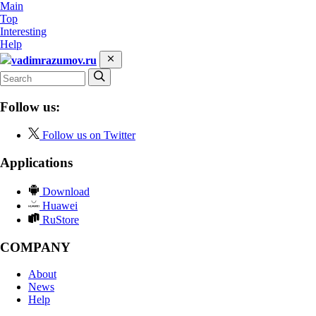
Main
Top
Interesting
Help
vadimrazumov.ru
Follow us:
Follow us on Twitter
Applications
Download
Huawei
RuStore
COMPANY
About
News
Help