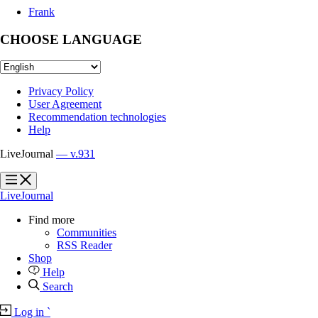
Frank
CHOOSE LANGUAGE
Privacy Policy
User Agreement
Recommendation technologies
Help
LiveJournal
— v.931
?
?
LiveJournal
Find more
Communities
RSS Reader
Shop
Help
Search
Log in
`