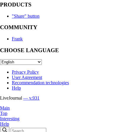
PRODUCTS
"Share" button
COMMUNITY
Frank
CHOOSE LANGUAGE
Privacy Policy
User Agreement
Recommendation technologies
Help
LiveJournal
— v.931
Main
Top
Interesting
Help