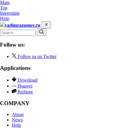
Main
Top
Interesting
Help
vadimrazumov.ru
Follow us:
Follow us on Twitter
Applications
Download
Huawei
RuStore
COMPANY
About
News
Help