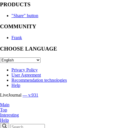
PRODUCTS
"Share" button
COMMUNITY
Frank
CHOOSE LANGUAGE
Privacy Policy
User Agreement
Recommendation technologies
Help
LiveJournal
— v.931
Main
Top
Interesting
Help