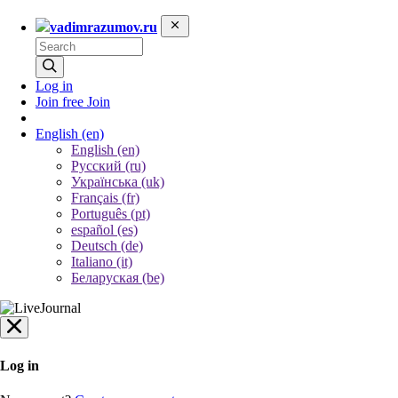
vadimrazumov.ru
Log in
Join free
Join
English
(en)
English (en)
Русский (ru)
Українська (uk)
Français (fr)
Português (pt)
español (es)
Deutsch (de)
Italiano (it)
Беларуская (be)
Log in