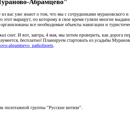
Мураново-Абрамцево"
 из вас уже знают о том, что мы с сотрудниками мурановского и
 этот маршрут, по которому в свое время гуляли многие выдающ
ут организованы все необходимые объекты навигации и туристич
ал снег. И вот, завтра, 4 мая, мы хотим проверить, как дорога 
азумеется, бесплатно! Планируем стартовать из усадьбы Муранов
novo-abramtsevo_pathofpoets
.
чик пилотажной группы "Русские витязи".