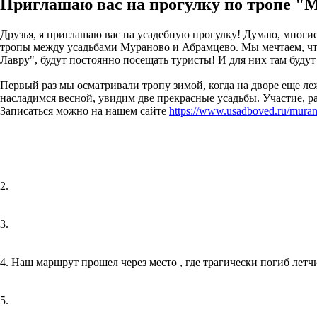
Приглашаю вас на прогулку по тропе "
Друзья, я приглашаю вас на усадебную прогулку! Думаю, многие
тропы между усадьбами Мураново и Абрамцево. Мы мечтаем, что
Лавру", будут постоянно посещать туристы! И для них там буд
Первый раз мы осматривали тропу зимой, когда на дворе еще леж
насладимся весной, увидим две прекрасные усадьбы. Участие, р
Записаться можно на нашем сайте
https://www.usadboved.ru/mura
2.
3.
4. Наш маршрут прошел через место , где трагически погиб лет
5.