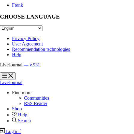
Frank
CHOOSE LANGUAGE
Privacy Policy
User Agreement
Recommendation technologies
Help
LiveJournal
— v.931
?
?
LiveJournal
Find more
Communities
RSS Reader
Shop
Help
Search
Log in
`