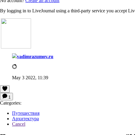
No account?
Create an account
By logging in to LiveJournal using a third-party service you accept Li
vadimrazumov.ru
May 3 2022, 11:39
1
Categories:
Путешествия
Архитектура
Cancel