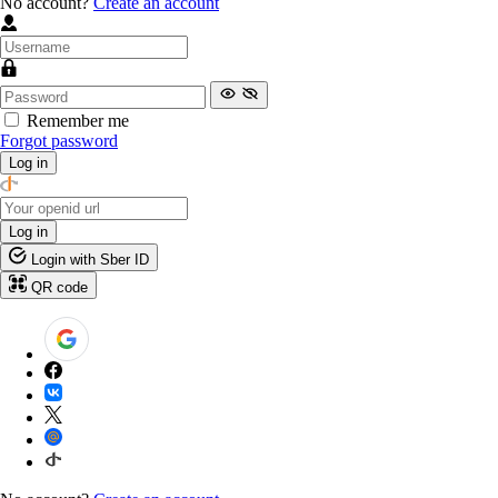
No account?
Create an account
Remember me
Forgot password
Log in
Log in
Login with Sber ID
QR code