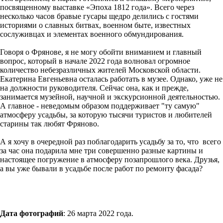
посвященному выставке «Эпоха 1812 года». Всего через
несколько часов бравые гусары щедро делились с гостями
историями о славных битвах, военном быте, известных
сослуживцах и элементах военного обмундирования.
Говоря о Фрянове, я не могу обойти вниманием и главный
вопрос, который в начале 2022 года волновал огромное
количество небезразличных жителей Московской области.
Екатерина Евгеньевна осталась работать в музее. Однако, уже не
на должности руководителя. Сейчас она, как и прежде,
занимается музейной, научной и экскурсионной деятельностью.
А главное - неведомым образом поддерживает "ту самую"
атмосферу усадьбы, за которую тысячи туристов и любителей
старины так любят Фряново.
А я хочу в очередной раз поблагодарить усадьбу за то, что всего
за час она подарила мне три совершенно разные картины и
настоящее погружение в атмосферу позапрошлого века. Друзья,
а вы уже бывали в усадьбе после работ по ремонту фасада?
Дата фотографий
: 26 марта 2022 года.