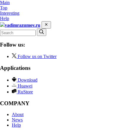
Main
Top
Interesting
Help
vadimrazumov.ru
Follow us:
Follow us on Twitter
Applications
Download
Huawei
RuStore
COMPANY
About
News
Help