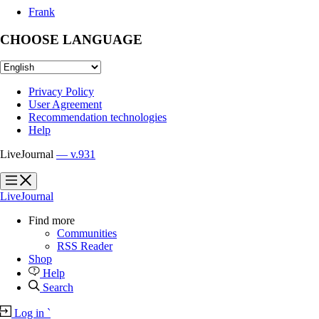
Frank
CHOOSE LANGUAGE
Privacy Policy
User Agreement
Recommendation technologies
Help
LiveJournal
— v.931
?
?
LiveJournal
Find more
Communities
RSS Reader
Shop
Help
Search
Log in
`