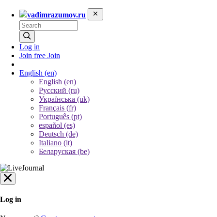
vadimrazumov.ru
Log in
Join free
Join
English
(en)
English (en)
Русский (ru)
Українська (uk)
Français (fr)
Português (pt)
español (es)
Deutsch (de)
Italiano (it)
Беларуская (be)
Log in