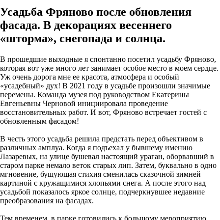
Усадьба Фряново после обновления
фасада. В декорациях весеннего
«шторма», снегопада и солнца.
В прошедшие выходные я спонтанно посетил усадьбу Фряново,
которая вот уже много лет занимает особое место в моем сердце.
Уж очень дорога мне ее красота, атмосфера и особый
«усадебный» дух! В 2021 году в усадьбе произошли значимые
перемены. Команда музея под руководством Екатерины
Евгеньевны Черновой инициировала проведение
восстановительных работ. И вот, Фряново встречает гостей с
обновленным фасадом!
В честь этого усадьба решила предстать перед объективом в
различных амплуа. Когда я подъехал у бывшему имению
Лазаревых, на улице бушевал настоящий ураган, оборвавший в
старом парке немало веток старых лип. Затем, буквально в одно
мгновение, бушующая стихия сменилась сказочной зимней
картиной с кружащимися хлопьями снега. А после этого над
усадьбой показалось яркое солнце, подчеркнувшее недавние
преобразования на фасадах.
Тем временем, в парке готовились к большому мероприятию,