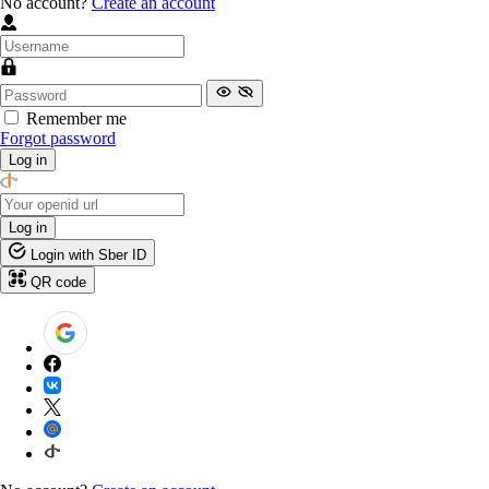
No account?
Create an account
Remember me
Forgot password
Log in
Log in
Login with Sber ID
QR code