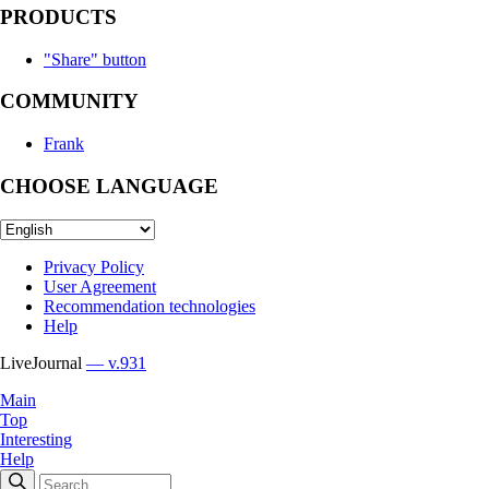
PRODUCTS
"Share" button
COMMUNITY
Frank
CHOOSE LANGUAGE
Privacy Policy
User Agreement
Recommendation technologies
Help
LiveJournal
— v.931
Main
Top
Interesting
Help