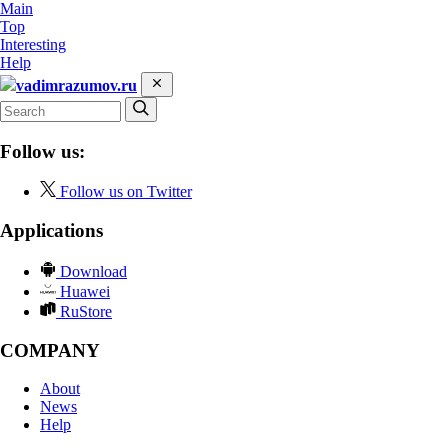
Main
Top
Interesting
Help
vadimrazumov.ru
Follow us:
Follow us on Twitter
Applications
Download
Huawei
RuStore
COMPANY
About
News
Help