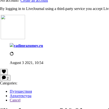
No account?
Create an account
By logging in to LiveJournal using a third-party service you accept Li
vadimrazumov.ru
August 3 2021, 10:54
2
Categories:
Путешествия
Архитектура
Cancel