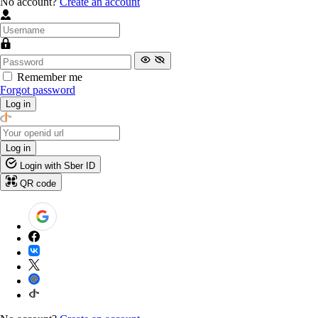
No account?
Create an account
Remember me
Forgot password
Log in
Log in
Login with Sber ID
QR code