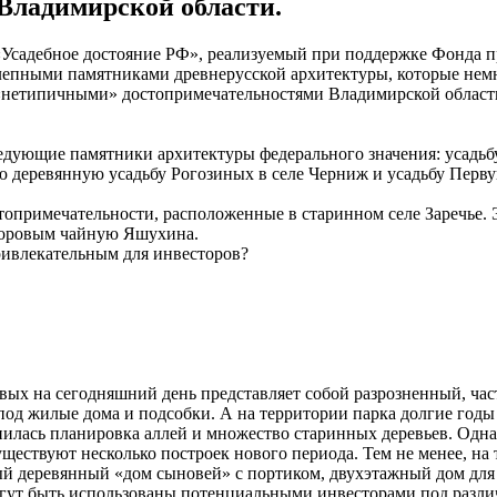
Владимирской области.
«Усадебное достояние РФ», реализуемый при поддержке Фонда п
лепными памятниками древнерусской архитектуры, которые немн
с «нетипичными» достопримечательностями Владимирской области
ледующие памятники архитектуры федерального значения: усадь
ю деревянную усадьбу Рогозиных в селе Черниж и усадьбу Перв
топримечательности, расположенные в старинном селе Заречье.
доровым чайную Яшухина.
привлекательным для инвесторов?
овых на сегодняшний день представляет собой разрозненный, ча
од жилые дома и подсобки. А на территории парка долгие годы 
илась планировка аллей и множество старинных деревьев. Однак
уществуют несколько построек нового периода. Тем не менее, на
й деревянный «дом сыновей» с портиком, двухэтажный дом для 
гут быть использованы потенциальными инвесторами под разли