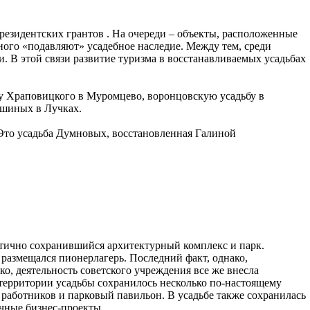
резидентских грантов . На очереди – объекты, расположенные
ого «подавляют» усадебное наследие. Между тем, среди
. В этой связи развитие туризма в восстанавливаемых усадьбах
бу Храповицкого в Муромцево, воронцовскую усадьбу в
ушиных в Лучках.
 Это усадьба Думновых, восстановленная Галиной
стично сохранившийся архитектурный комплекс и парк.
размещался пионерлагерь. Последний факт, однако,
о, деятельность советского учреждения все же внесла
 территории усадьбы сохранилось несколько по-настоящему
работников и парковый павильон. В усадьбе также сохранилась
чные бизнес-проекты.