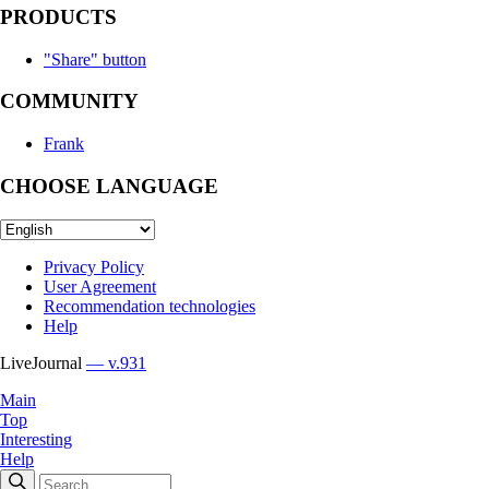
PRODUCTS
"Share" button
COMMUNITY
Frank
CHOOSE LANGUAGE
Privacy Policy
User Agreement
Recommendation technologies
Help
LiveJournal
— v.931
Main
Top
Interesting
Help