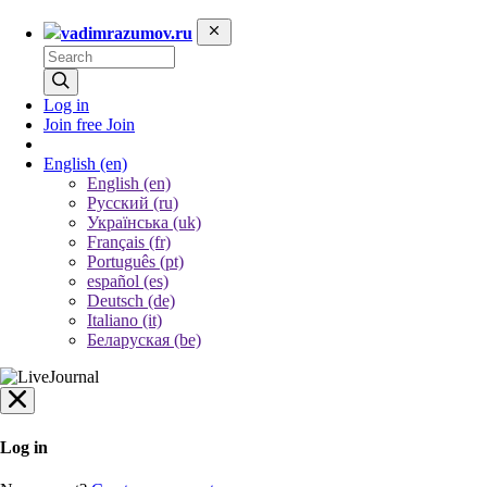
vadimrazumov.ru
Log in
Join free
Join
English
(en)
English (en)
Русский (ru)
Українська (uk)
Français (fr)
Português (pt)
español (es)
Deutsch (de)
Italiano (it)
Беларуская (be)
Log in