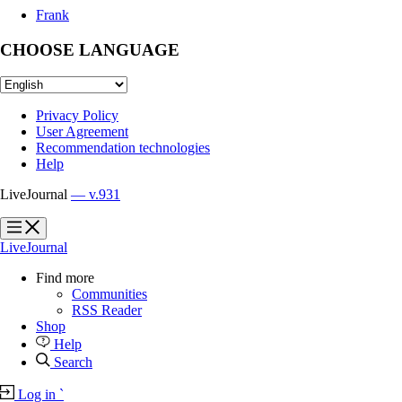
Frank
CHOOSE LANGUAGE
Privacy Policy
User Agreement
Recommendation technologies
Help
LiveJournal
— v.931
?
?
LiveJournal
Find more
Communities
RSS Reader
Shop
Help
Search
Log in
`