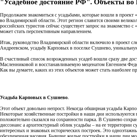
"Усадебное достояние РФ". Объекты во 
Продолжаем знакомиться с усадьбами, которые вошли в проект 
во Владимирской области. Этот регион славится своими велико
российских туристов сейчас существует запрос на знакомство 
может стать перспективным направлением.
Итак, руководство Владимирской области включило в проект с
Андреевском, усадьбу Карповых в поселке Сушнево, уникальну
В счастливый список возрожденных усадеб вошли сразу две дос
Масленниковой и восстанавливаемую меценатом Евгением Фе
Как вы думаете, каких из этих объектов может стать наиболее 
Усадьба Карповых в Сушнево
.
Этот объект довольно непрост. Некогда обширная усадьба Карп
Некоторые хозяйственные постройки в наши дни используются п
положительно сказался на сохранности парка. В Сушнево сохран
диссонанс а архитектурный облик усадьбы – на ее территории с
интересных и знаковых исторических построек. Это одноэтажны
обезличенная часовня. Бывшие жилые постройки в наши дни мо