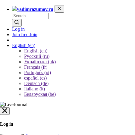
vadimrazumov.ru
Log in
Join free
Join
English
(en)
English (en)
Русский (ru)
Українська (uk)
Français (fr)
Português (pt)
español (es)
Deutsch (de)
Italiano (it)
Беларуская (be)
Log in