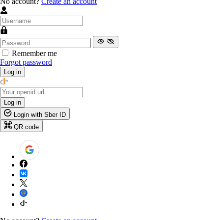
No account?
Create an account
Remember me
Forgot password
Log in
Log in
Login with Sber ID
QR code