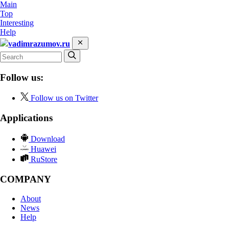
Main
Top
Interesting
Help
vadimrazumov.ru
Follow us:
Follow us on Twitter
Applications
Download
Huawei
RuStore
COMPANY
About
News
Help