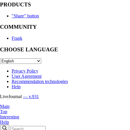
PRODUCTS
"Share" button
COMMUNITY
Frank
CHOOSE LANGUAGE
Privacy Policy
User Agreement
Recommendation technologies
Help
LiveJournal
— v.931
Main
Top
Interesting
Help