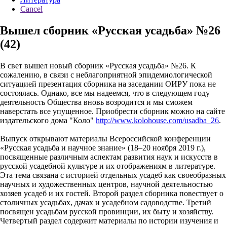
Cancel
Вышел сборник «Русская усадьба» №26
(42)
В свет вышел новый сборник «Русская усадьба» №26. К
сожалению, в связи с неблагоприятной эпидемиологической
ситуацией презентация сборника на заседании ОИРУ пока не
состоялась. Однако, все мы надеемся, что в следующем году
деятельность Общества вновь возродится и мы сможем
наверстать все упущенное. Приобрести сборник можно на сайте
издательского дома "Коло"
http://www.kolohouse.com/usadba_26
.
Выпуск открывают материалы Всероссийской конференции
«Русская усадьба и научное знание» (18–20 ноября 2019 г.),
посвященные различным аспектам развития наук и искусств в
русской усадебной культуре и их отображениям в литературе.
Эта тема связана с историей отдельных усадеб как своеобразных
научных и художественных центров, научной деятельностью
хозяев усадеб и их гостей. Второй раздел сборника повествует о
столичных усадьбах, дачах и усадебном садоводстве. Третий
посвящен усадьбам русской провинции, их быту и хозяйству.
Четвертый раздел содержит материалы по истории изучения и