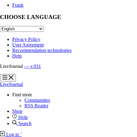
Frank
CHOOSE LANGUAGE
Privacy Policy
User Agreement
Recommendation technologies
Help
LiveJournal
— v.931
?
?
LiveJournal
Find more
Communities
RSS Reader
Shop
Help
Search
Log in
`