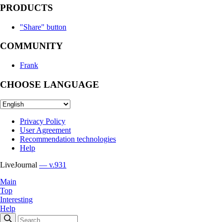
PRODUCTS
"Share" button
COMMUNITY
Frank
CHOOSE LANGUAGE
Privacy Policy
User Agreement
Recommendation technologies
Help
LiveJournal
— v.931
Main
Top
Interesting
Help