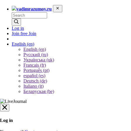
vadimrazumov.ru
Log in
Join free
Join
English
(en)
English (en)
Русский (ru)
Українська (uk)
Français (fr)
Português (pt)
español (es)
Deutsch (de)
Italiano (it)
Беларуская (be)
Log in