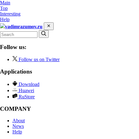
Main
Top
Interesting
Help
vadimrazumov.ru
Follow us:
Follow us on Twitter
Applications
Download
Huawei
RuStore
COMPANY
About
News
Help