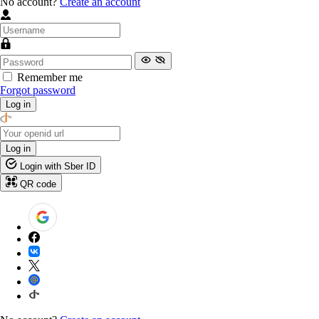
No account?
Create an account
Remember me
Forgot password
Log in
Log in
Login with Sber ID
QR code