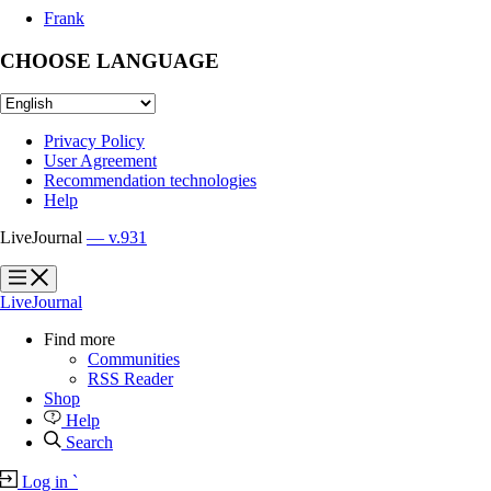
Frank
CHOOSE LANGUAGE
Privacy Policy
User Agreement
Recommendation technologies
Help
LiveJournal
— v.931
?
?
LiveJournal
Find more
Communities
RSS Reader
Shop
Help
Search
Log in
`