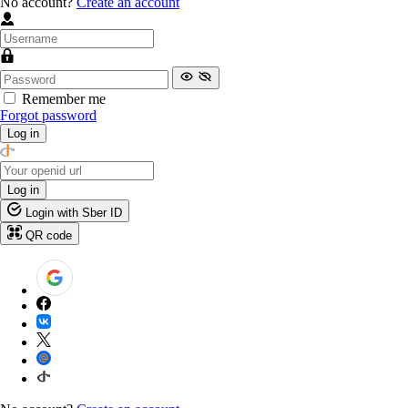
No account?
Create an account
Remember me
Forgot password
Log in
Log in
Login with Sber ID
QR code