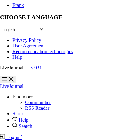
Frank
CHOOSE LANGUAGE
Privacy Policy
User Agreement
Recommendation technologies
Help
LiveJournal
— v.931
?
?
LiveJournal
Find more
Communities
RSS Reader
Shop
Help
Search
Log in
`