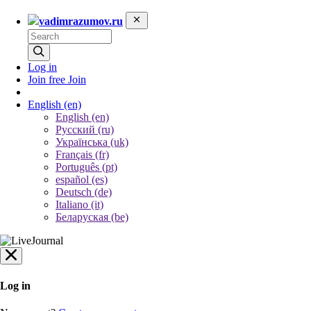
vadimrazumov.ru
Log in
Join free
Join
English
(en)
English (en)
Русский (ru)
Українська (uk)
Français (fr)
Português (pt)
español (es)
Deutsch (de)
Italiano (it)
Беларуская (be)
Log in