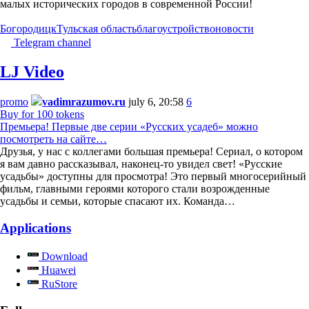
малых исторических городов в современной России!
Богородицк
Тульская область
благоустройство
новости
Telegram channel
LJ Video
promo
vadimrazumov.ru
july 6, 20:58
6
Buy for 100 tokens
Премьера! Первые две серии «Русских усадеб» можно
посмотреть на сайте…
Друзья, у нас с коллегами большая премьера! Сериал, о котором
я вам давно рассказывал, наконец-то увидел свет! «Русские
усадьбы» доступны для просмотра! Это первый многосерийный
фильм, главными героями которого стали возрожденные
усадьбы и семьи, которые спасают их. Команда…
Applications
Download
Huawei
RuStore