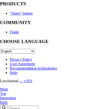
PRODUCTS
"Share" button
COMMUNITY
Frank
CHOOSE LANGUAGE
Privacy Policy
User Agreement
Recommendation technologies
Help
LiveJournal
— v.931
Main
Top
Interesting
Help