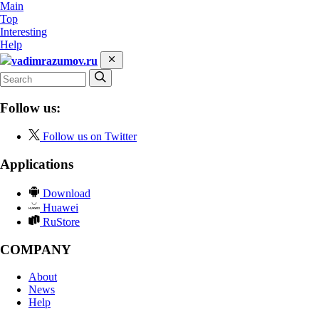
Main
Top
Interesting
Help
vadimrazumov.ru
Follow us:
Follow us on Twitter
Applications
Download
Huawei
RuStore
COMPANY
About
News
Help