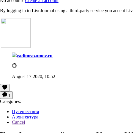
No account?
Create an account
By logging in to LiveJournal using a third-party service you accept Li
vadimrazumov.ru
August 17 2020, 10:52
1
Categories:
Путешествия
Архитектура
Cancel