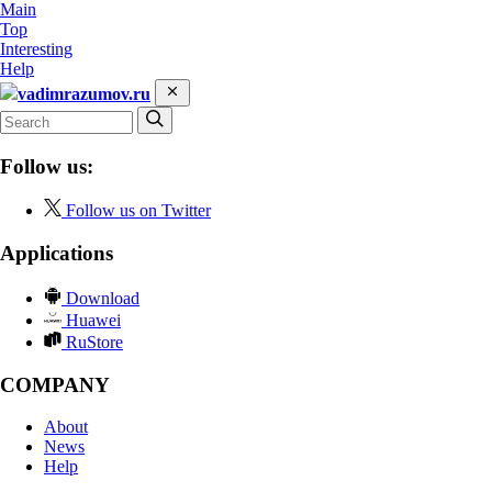
Main
Top
Interesting
Help
vadimrazumov.ru
Follow us:
Follow us on Twitter
Applications
Download
Huawei
RuStore
COMPANY
About
News
Help