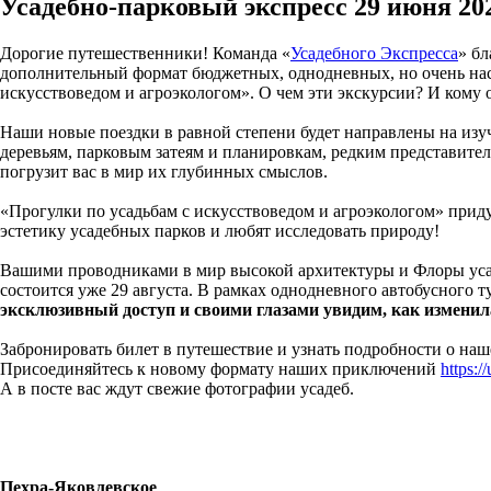
Усадебно-парковый экспресс 29 июня 202
Дорогие путешественники! Команда «
Усадебного Экспресса
» бл
дополнительный формат бюджетных, однодневных, но очень насы
искусствоведом и агроэкологом». О чем эти экскурсии? И кому 
Наши новые поездки в равной степени будет направлены на изуч
деревьям, парковым затеям и планировкам, редким представител
погрузит вас в мир их глубинных смыслов.
«Прогулки по усадьбам с искусствоведом и агроэкологом» прид
эстетику усадебных парков и любят исследовать природу!
Вашими проводниками в мир высокой архитектуры и Флоры усад
состоится уже 29 августа. В рамках однодневного автобусного 
эксклюзивный доступ и своими глазами увидим, как изменил
Забронировать билет в путешествие и узнать подробности о на
Присоединяйтесь к новому формату наших приключений
https:
А в посте вас ждут свежие фотографии усадеб.
Пехра-Яковлевское
.