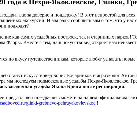
0 года в Пехра-Яковлевское, Глинки, Гр
агодарит вас за доверие и поддержку! В этот непростой для всех
щенных экскурсий. И мы рады сообщить вам о том, что у нас с
они подходят?
ение как самих усадебных построек, так и старинных парков! Т
ям Флоры. Вместе с тем, наш искусствовед откроет вам неизвес
утся по вкусу путешественникам, которые любят узнавать новые
еб станут искусствовед Борис Бочарников и агроэколог Антон 
тура мы исследуем подмосковные усадьбы Пехра-Яковлевское, Гр
ась загадочная усадьба Якова Брюса после реставрации
.
шей предстоящей поездке вы сможете на нашем официальном сайт
//usadboved.ru/glinki-grebnevo-pehrayakovlevskoe
!