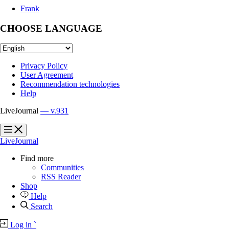
Frank
CHOOSE LANGUAGE
Privacy Policy
User Agreement
Recommendation technologies
Help
LiveJournal
— v.931
?
?
LiveJournal
Find more
Communities
RSS Reader
Shop
Help
Search
Log in
`