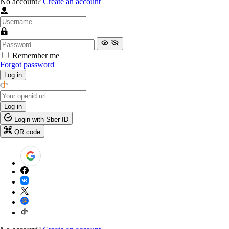
No account?
Create an account
Remember me
Forgot password
Log in
Log in
Login with Sber ID
QR code