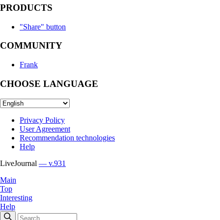
PRODUCTS
"Share" button
COMMUNITY
Frank
CHOOSE LANGUAGE
Privacy Policy
User Agreement
Recommendation technologies
Help
LiveJournal
— v.931
Main
Top
Interesting
Help