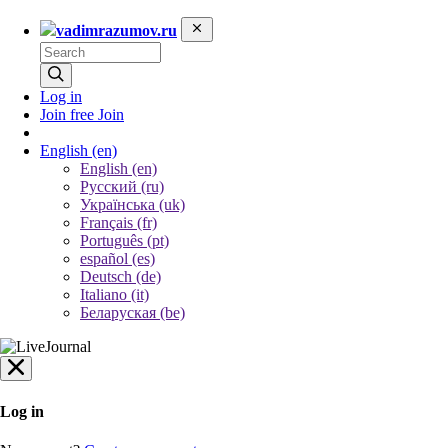
vadimrazumov.ru
Log in
Join free
Join
English
(en)
English (en)
Русский (ru)
Українська (uk)
Français (fr)
Português (pt)
español (es)
Deutsch (de)
Italiano (it)
Беларуская (be)
Log in