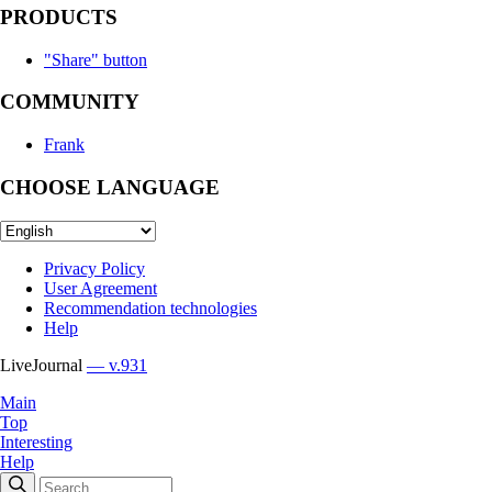
PRODUCTS
"Share" button
COMMUNITY
Frank
CHOOSE LANGUAGE
Privacy Policy
User Agreement
Recommendation technologies
Help
LiveJournal
— v.931
Main
Top
Interesting
Help