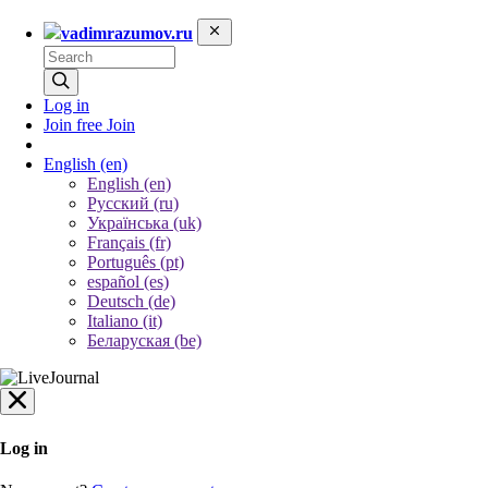
vadimrazumov.ru
Log in
Join free
Join
English
(en)
English (en)
Русский (ru)
Українська (uk)
Français (fr)
Português (pt)
español (es)
Deutsch (de)
Italiano (it)
Беларуская (be)
Log in