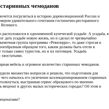
 старинных чемоданов
 хочется погрузиться в историю дореволюционной России и
Примером удивительного сочетания гостинично-ресторанного
 Великого.
он расположился в одноименной купеческой усадьбе. А усадьба, в
г дать усадьбе новую жизнь, но и сделал ее чрезвычайно
ъемочная группа программы «Ревизорро», то даже строгая и
 своеобразным образцом того, каким должны быть отели в
 только самих туристов, но и их питомцев. Усадьба
с хвостатыми.
арная мебель и огромное количество старинных чемоданов.
дили множество вопросов и решили, что подготовим для
 С чего началось его увлечение коллекционированием старинных
толкнуться, выстраивая сервис образцового по мнению
ь меценат в других малых исторических городах? Об этом и
меценатами?