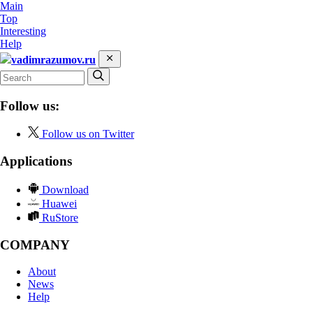
Main
Top
Interesting
Help
vadimrazumov.ru
Follow us:
Follow us on Twitter
Applications
Download
Huawei
RuStore
COMPANY
About
News
Help