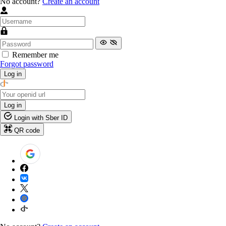
No account?
Create an account
Remember me
Forgot password
Log in
Log in
Login with Sber ID
QR code