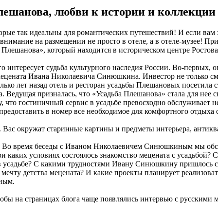
ешанова, любви к истории и коллекции
торые так идеальны для романтических путешествий! И если вам
е внимание на размещении не просто в отеле, а в отеле-музее! 
а Плешанова», который находится в историческом центре Ростова
го интересует судьба культурного наследия России. Во-первых, 
мецената Ивана Николаевича Синюшкина. Инвестор не только смо
ько лет назад отель и ресторан усадьбы Плешановых посетила с
га. Ведущая призналась, что «Усадьба Плешанова» стала для нее
, что гостиничный сервис в усадьбе превосходно обслуживает не
редоставить в номер все необходимое для комфортного отдыха 
. Вас окружат старинные картины и предметы интерьера, антикв
. Во время беседы с Иваном Николаевичем Синюшкиным мы обсу
ри каких условиях состоялось знакомство мецената с усадьбой?
в усадьбе? С какими трудностями Ивану Синюшкину пришлось с
мечту детства мецената? И какие проекты планирует реализоват
ным.
тобы на страницах блога чаще появлялись интервью с русскими 