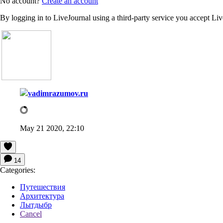
No account?
Create an account
By logging in to LiveJournal using a third-party service you accept Li
vadimrazumov.ru
May 21 2020, 22:10
14
Categories:
Путешествия
Архитектура
Лытдыбр
Cancel