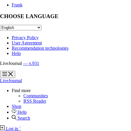
Frank
CHOOSE LANGUAGE
Privacy Policy
User Agreement
Recommendation technologies
Help
LiveJournal
— v.931
?
?
LiveJournal
Find more
Communities
RSS Reader
Shop
Help
Search
Log in
`