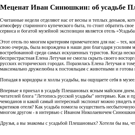
Меценат Иван Синюшкин: об усадьбе Пл
Считанные недели отделяют нас от весны и теплых деньков, ко
атмосферу старинного купеческого быта, то стоит обратить сво
сервиса и богатой музейной экспозиции является отель «Усадьб
Этот отель по многим критериям примечателен для нас – тех, ко
свою очередь, была возрождена в наши дни благодаря усилиям 
востребованной среди самых искушенных туристов. Когда нескол
беспристрастная Елена Летучая не смогла скрыть своего востор
русских исторических городах. Поразилась Елена Летучая и тому
максимально дружелюбна к постояльцам с животными и готова п
Попадая в коридоры и холлы усадьбы, вы ощущаете себя в музее
Впервые я приехал в усадьбу Плешановых ясным майским днем
читателей блога "Летопись русской усадьбы" интервью. Как и п
чемоданов и какой самый интересный экспонат можно увидеть 
критиков отеля? Как усадьба помогла осуществить несбыточную 
многом другом - в интервью с Иваном Николаевичем Синюшки
Друзья, а вы знакомы с усадьбой Плешановых? Хотели бы вы, ч