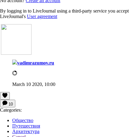
No account?
Create an account
By logging in to LiveJournal using a third-party service you accept
LiveJournal's
User agreement
vadimrazumov.ru
March 10 2020, 10:00
10
Categories:
Общество
Путешествия
Архитектура
Cancel