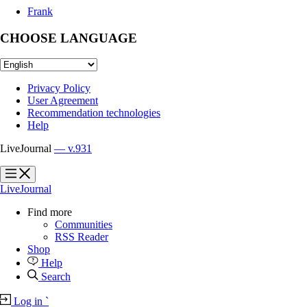
Frank
CHOOSE LANGUAGE
Privacy Policy
User Agreement
Recommendation technologies
Help
LiveJournal
— v.931
?
?
LiveJournal
Find more
Communities
RSS Reader
Shop
Help
Search
Log in
`