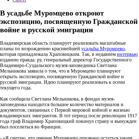
В усадьбе Муромцево откроют
экспозицию, посвященную Гражданской
войне и русской эмиграции
Владимирская область планирует реализовать масштабные
планы по возрождению красивейшей
усадьбы Муромцево
,
которая принадлежала Храповицким. Так, в недавнем
интервью
изданию правда. ру, генеральный директор Государственного
Владимиро-Суздальского музея-заповедника Светлана
Мельникова заявила о том, что в Муромцево планируют
открыть экспозицию, посвященную Гражданской войне и
русской эмиграции. Идею планируют реализовать к осени
текущего года.
Как сообщила Светлана Мельникова, в фондах музея-
заповедника находится большое количество материалов и
документов, связанных с Первой мировой войной и жизнью
владимирских эмигрантов. В тот период после революции 1917
года граф Владимир Храповицкий покинул страну и вынужден
был поселиться во Франции.
- «Я считаю, что имение Муромцево призвано остаться таким