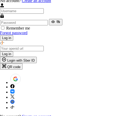
No account?
Create an account
Remember me
Forgot password
Log in
Log in
Login with Sber ID
QR code