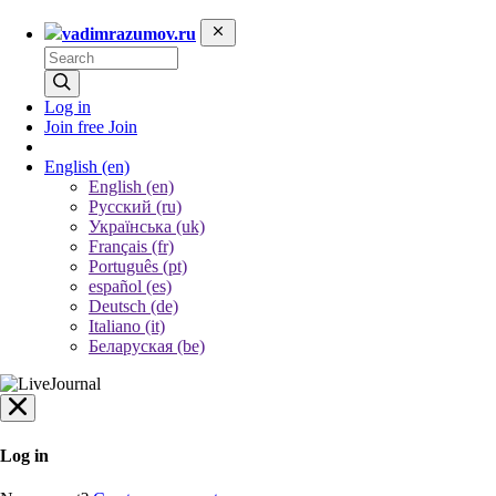
vadimrazumov.ru
Log in
Join free
Join
English
(en)
English (en)
Русский (ru)
Українська (uk)
Français (fr)
Português (pt)
español (es)
Deutsch (de)
Italiano (it)
Беларуская (be)
Log in