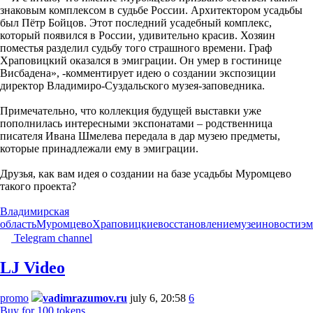
знаковым комплексом в судьбе России. Архитектором усадьбы
был Пётр Бойцов. Этот последний усадебный комплекс,
который появился в России, удивительно красив. Хозяин
поместья разделил судьбу того страшного времени. Граф
Храповицкий оказался в эмиграции. Он умер в гостинице
Висбадена», -комментирует идею о создании экспозиции
директор Владимиро-Суздальского музея-заповедника.
Примечательно, что коллекция будущей выставки уже
пополнилась интересными экспонатами – родственница
писателя Ивана Шмелева передала в дар музею предметы,
которые принадлежали ему в эмиграции.
Друзья, как вам идея о создании на базе усадьбы Муромцево
такого проекта?
Владимирская
область
Муромцево
Храповицкие
восстановление
музеи
новости
эм
Telegram channel
LJ Video
promo
vadimrazumov.ru
july 6, 20:58
6
Buy for 100 tokens