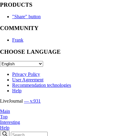
PRODUCTS
"Share" button
COMMUNITY
Frank
CHOOSE LANGUAGE
Privacy Policy
User Agreement
Recommendation technologies
Help
LiveJournal
— v.931
Main
Top
Interesting
Help