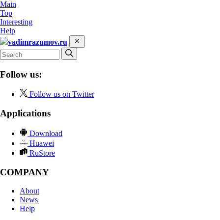
Main
Top
Interesting
Help
vadimrazumov.ru
Follow us:
Follow us on Twitter
Applications
Download
Huawei
RuStore
COMPANY
About
News
Help