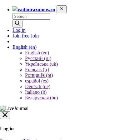
vadimrazumov.ru
Log in
Join free
Join
English
(en)
English (en)
Русский (ru)
Українська (uk)
Français (fr)
Português (pt)
español (es)
Deutsch (de)
Italiano (it)
Беларуская (be)
Log in