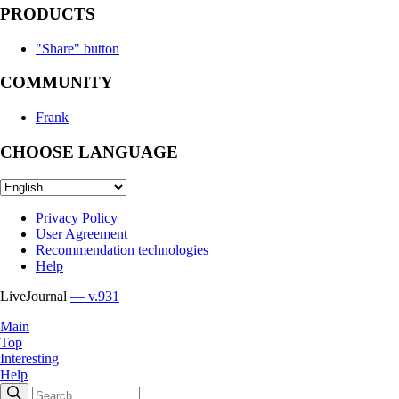
PRODUCTS
"Share" button
COMMUNITY
Frank
CHOOSE LANGUAGE
Privacy Policy
User Agreement
Recommendation technologies
Help
LiveJournal
— v.931
Main
Top
Interesting
Help