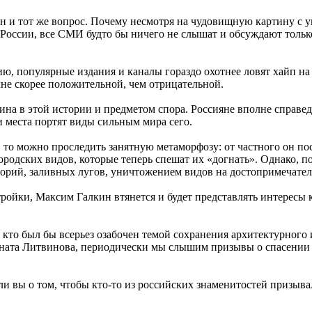
н и тот же вопрос. Почему несмотря на чудовищную картину с у
 России, все СМИ будто бы ничего не слышат и обсуждают тольк
ю, популярные издания и каналы гораздо охотнее ловят хайп на
не скорее положительной, чем отрицательной.
на в этой истории и предметом спора. Россияне вполне справед
ти места портят виды сильным мира сего.
о можно проследить занятную метаморфозу: от частного он пост
городских видов, которые теперь спешат их «догнать». Однако, 
рий, заливных лугов, уничтожением видов на достопримечатель
тройки, Максим Галкин втянется и будет представлять интересы
, кто был бы всерьез озабочен темой сохранения архитектурного
ената Литвинова, периодически мы слышим призывы о спасении
 вы о том, чтобы кто-то из российских знаменитостей призыва