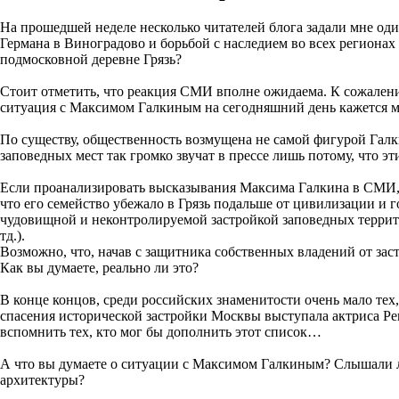
На прошедшей неделе несколько читателей блога задали мне оди
Германа в Виноградово и борьбой с наследием во всех регионах
подмосковной деревне Грязь?
Стоит отметить, что реакция СМИ вполне ожидаема. К сожалени
ситуация с Максимом Галкиным на сегодняшний день кажется м
По существу, общественность возмущена не самой фигурой Галки
заповедных мест так громко звучат в прессе лишь потому, что э
Если проанализировать высказывания Максима Галкина в СМИ, т
что его семейство убежало в Грязь подальше от цивилизации и 
чудовищной и неконтролируемой застройкой заповедных террито
тд.).
Возможно, что, начав с защитника собственных владений от зас
Как вы думаете, реально ли это?
В конце концов, среди российских знаменитости очень мало тех
спасения исторической застройки Москвы выступала актриса Р
вспомнить тех, кто мог бы дополнить этот список…
А что вы думаете о ситуации с Максимом Галкиным? Слышали ли
архитектуры?