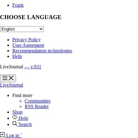
Frank
CHOOSE LANGUAGE
Privacy Policy
User Agreement
Recommendation technologies
Help
LiveJournal
— v.931
?
?
LiveJournal
Find more
Communities
RSS Reader
Shop
Help
Search
Log in
`