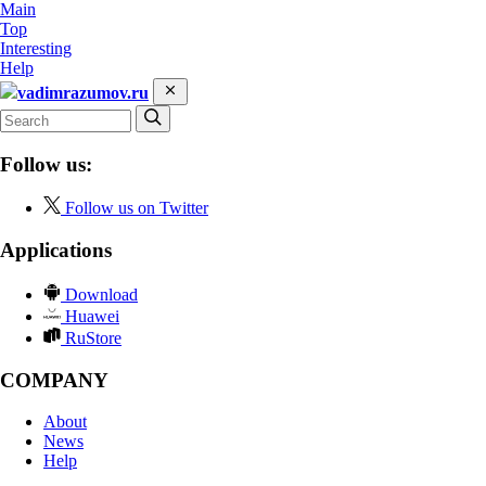
Main
Top
Interesting
Help
vadimrazumov.ru
Follow us:
Follow us on Twitter
Applications
Download
Huawei
RuStore
COMPANY
About
News
Help