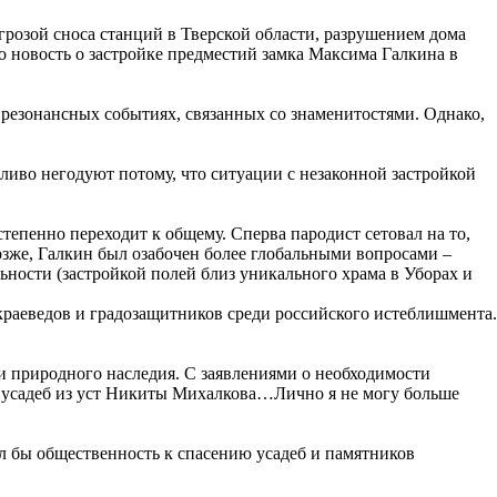
грозой сноса станций в Тверской области, разрушением дома
о новость о застройке предместий замка Максима Галкина в
 резонансных событиях, связанных со знаменитостями. Однако,
ливо негодуют потому, что ситуации с незаконной застройкой
епенно переходит к общему. Сперва пародист сетовал на то,
позже, Галкин был озабочен более глобальными вопросами –
ности (застройкой полей близ уникального храма в Уборах и
 краеведов и градозащитников среди российского истеблишмента.
 и природного наследия. С заявлениями о необходимости
 усадеб из уст Никиты Михалкова…Лично я не могу больше
л бы общественность к спасению усадеб и памятников