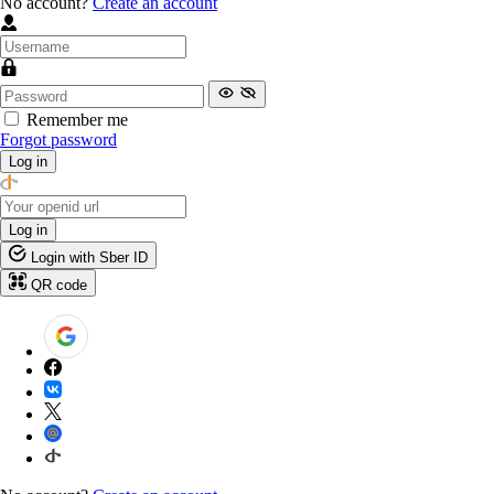
No account?
Create an account
Remember me
Forgot password
Log in
Log in
Login with Sber ID
QR code