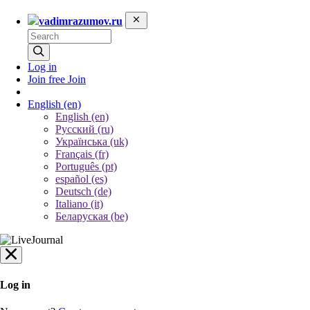
vadimrazumov.ru
Log in
Join free
Join
English
(en)
English (en)
Русский (ru)
Українська (uk)
Français (fr)
Português (pt)
español (es)
Deutsch (de)
Italiano (it)
Беларуская (be)
Log in