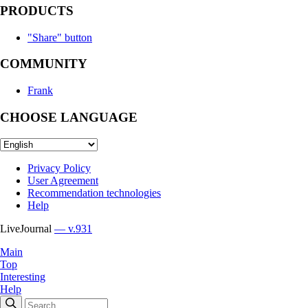
PRODUCTS
"Share" button
COMMUNITY
Frank
CHOOSE LANGUAGE
Privacy Policy
User Agreement
Recommendation technologies
Help
LiveJournal
— v.931
Main
Top
Interesting
Help