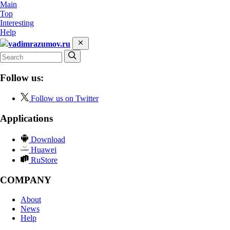
Main
Top
Interesting
Help
vadimrazumov.ru
Follow us:
Follow us on Twitter
Applications
Download
Huawei
RuStore
COMPANY
About
News
Help