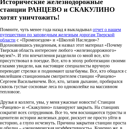
Исторические железнодорожные
станции РАНЦЕВО и СКАКУЛИНО
хотят уничтожить!
Помните, чуть менее года назад я выкладывал
отчет о нашем
путешествии по заповедным железным дорогам Тверской
области
с «Промпоездом» и «Школой Наследия»?
Вдохновившись увиденным, я назвал этот материал «Почему
Тверская область интереснее любого «железнодорожного»
музея?». И эти впечатления разделили со мной все, кто
присутствовал в поездке. Все, кто в эпоху роботизации своими
глазами увидели, как настоящие специалисты вручную
переводят стрелки и поднимают шлагбаумы. Все, кто общался с
милейшим станционным смотрителем станции «Ранцево»
Сергеем Васильевичем. Все, кто, затаив дыхание, пробирался
сквозь густые сосновые леса по одноколейке на массивном
тепловозе.
Друзья и коллеги, увы, у меня ужасные новости! Станции
«Ранцево» и «Скакулино» планируют закрыть. На станциях
сократят всех сотрудников. Все то, чем восхищаются туристы и
ценители истории железных дорог, рискует не просто уйти в
историю, а глупо исчезнуть. Причина закрытия станции проста
и обидна – «экономическая неэффективность». Конечно же, в