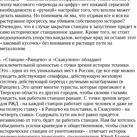
эпоху массового «перевода на цифру» нет никакой серьезной
необходимости в «ручной» настройке того, что вполне может
делать машина. Но понимаем ли мы, что отдавая все и вся на
растерзание прогрессу, мы убиваем собственную историю?
Очевидно, что в случае закрытия станции в запустение придет и
само историческое станционное здание. Кроме того, не стоит
недооценивать упорство вандалов, которые вряд ли оставят этот
«лакомый кусочек» без внимания и растащат пути на
металлолом.
- «Станции «Ранцево» и «Скакулино» обладают
исключительной ценностью с точки зрения истории техники.
Это - одни из тех уникальных мест в России, где все еще можно
увидеть действующие семафоры, действующую жезловую
систему, действующий переезд с ручными шлагбаумами (в
Ранцево). Это ценят многие туристы, которые приезжают в
Тверскую область из других городов, чтобы своими глазами
увидеть, как работали станции раньше. С точки зрения затрат
для РЖД - на каждой станции работает один человек и даже не
на полную ставку - в Ранцево на полставки, в Скакулино - на
четверть ставки. Содержать пути им всё равно придётся
независимо от того, будет ли работать станция. Нам бы хотелось
объединить усилия краеведов и общественников, чтобы спасти
исторические станции от уничтожения» - отмечает историк
железнодорожного транспорта, градозащитник Юрий Егоров.