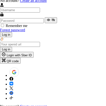
No account?
Create an account
Remember me
Forgot password
Log in
Log in
Login with Sber ID
QR code