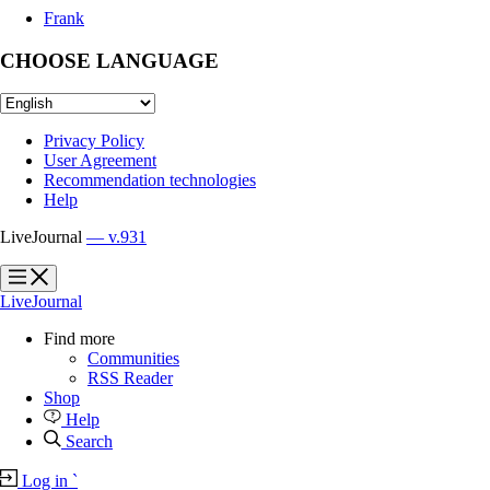
Frank
CHOOSE LANGUAGE
Privacy Policy
User Agreement
Recommendation technologies
Help
LiveJournal
— v.931
?
?
LiveJournal
Find more
Communities
RSS Reader
Shop
Help
Search
Log in
`