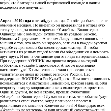
верю, что благодаря нашей потрясающей команде и вашей
поддержке все получится!
Апрель 2019 года
я не забуду никогда. Он обещал быть вполне
обычным месяцем. Но внезапно он превратился в отправную
точку для старта нового проекта «Усадебные Волонтеры».
Однажды мы с командой активистов из усадьбы Быково,
Николаем Серкутаном и Антоном Лаврушиным сошлись во
мнении о том, что было бы здорово, если бы в каждой русской
усадьбе существовала бы волонтерская команда. И чтобы
активисты из разных усадеб могли бы объединяться и помогать
друг-другу. И вот, в считанные дни эта идея материализовалась.
При поддержке АУИПИК мы провели первый выездной
субботник в усадьбе Старожилово. А потом произошло
настоящее чудо! К нам активно начали присоединяться
удивительные люди из разных регионов России. Нас
поддержали ВООПИК и РосКультПроект. Нам посчастливилось
познакомиться с Анастасией Талызиной, которая взяла на себя
непростую задачу координации всех волонтерских проектов.
Один за другим, по всей стране, прошли субботники
«Усадебных Волонтеров»! Думал ли я о том, что события будут
развиваться столь быстро, когда планировал проект и
прописывал его миссию? Конечно же, нет! Я благодарю всех
«Усадебных волонтеров» за наш огромный самоотверженный