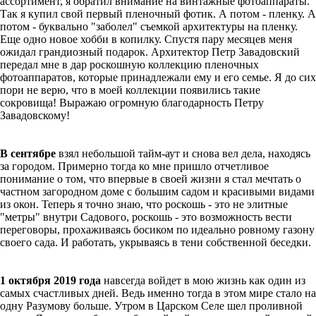
ассортимент, я обратил внимание на винтажные фотоаппараты.
Так я купил свой первый пленочный фотик. А потом - пленку. А
потом - буквально "заболел" съемкой архитектуры на пленку.
Еще одно новое хобби в копилку. Спустя пару месяцев меня
ожидал грандиозный подарок. Архитектор Петр Завадовский
передал мне в дар роскошную коллекцию пленочных
фотоаппаратов, которые принадлежали ему и его семье. Я до сих
пори не верю, что в моей коллекции появились такие
сокровища! Выражаю огромную благодарность Петру
Завадовскому!
В сентябре
взял небольшой тайм-аут и снова вел дела, находясь
за городом. Примерно тогда ко мне пришло отчетливое
понимание о том, что впервые в своей жизни я стал мечтать о
частном загородном доме с большим садом и красивыми видами
из окон. Теперь я точно знаю, что роскошь - это не элитные
"метры" внутри Садового, роскошь - это возможность вести
переговоры, прохаживаясь босиком по идеально ровному газону
своего сада. И работать, укрываясь в тени собственной беседки.
1 октября 2019 года
навсегда войдет в мою жизнь как один из
самых счастливых дней. Ведь именно тогда в этом мире стало на
одну Разумову больше. Утром в Царском Селе шел проливной