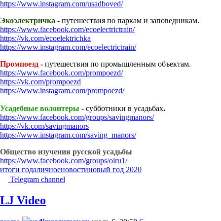
https://www.instagram.com/usadboved/
Экоэлектричка
-
путешествия по паркам и заповедникам.
https://www.facebook.com/ecoelectrictrain/
https://vk.com/ecoelektrichka
https://www.instagram.com/ecoelectrictrain/
Промпоезд
-
путешествия по промышленным объектам.
https://www.facebook.com/prompoezd/
https://vk.com/prompoezd
https://www.instagram.com/prompoezd/
Усадебные волонтеры
- субботники в усадьбах
.
https://www.facebook.com/groups/savingmanors/
https://vk.com/savingmanors
https://www.instagram.com/saving_manors/
Общество изучения русской усадьбы
https://www.facebook.com/groups/oiru1/
итоги года
личное
новости
новый год 2020
Telegram channel
LJ Video