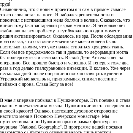
труд!
Символично, что с новым проектом я и сам в прямом смысле
этого слова встал на ноги. Я набрался решительности и
покончил с истязающими меня болями в колене. Оказалось, что
виной тому был застарелый разрыв мениска. Я несколько лет
«забивал» на эту проблему, а тут буквально в один момент
решил активизироваться. Оказалось, не зря. После обследования
врач сказал, что состояние «начинки» моего колена было
настолько плохим, что уже начала стираться хрящевая ткань.
Если бы все продолжалось так и дальше, то деформации могла
бы подвергнуться и сама кость. В свой День Ангела я лег на
операцию. Все прошло быстро и успешно. И теперь я тоже два
раза в год делаю гиалоурановые инъекции. В колено. Уже через
несколько дней после операции я поехал освящать куличи в
Угрешский монастырь и, прихрамывая, снимал весенние
пейзажи с дрона. Слава Богу за все!
В мае
я впервые побывал в Пушкиногорье. Эта поездка и стала
главным впечатлением месяца. Пушкинские места совершенны
в своей красоте! Однако, настоящее духовное откровение
настигло меня в Псковско-Печерском монастыре. Мы
путешествовали по Пушкиногорью в рамках фототура от
журнала "National Geographic". В программе нашей поездки
знакомство с Обителью ограничивалось лишь краткой