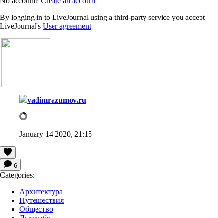
No account?
Create an account
By logging in to LiveJournal using a third-party service you accept
LiveJournal's
User agreement
vadimrazumov.ru
January 14 2020, 21:15
6
Categories:
Архитектура
Путешествия
Общество
Лытдыбр