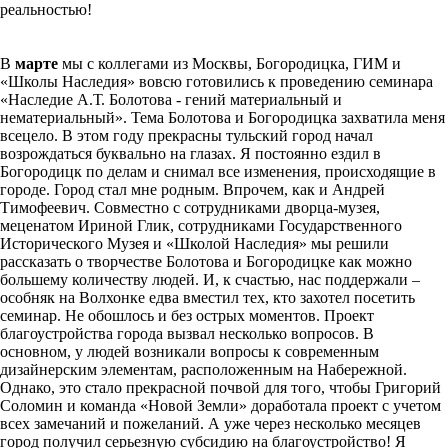
реальностью!
В
марте
мы с коллегами из Москвы, Богородицка, ГИМ и
«Школы Наследия» вовсю готовились к проведению семинара
«Наследие А.Т. Болотова - гений материальный и
нематериальный». Тема Болотова и Богородицка захватила меня
всецело. В этом году прекрасны тульский город начал
возрождаться буквально на глазах. Я постоянно ездил в
Богородицк по делам и снимал все изменения, происходящие в
городе. Город стал мне родным. Впрочем, как и Андрей
Тимофеевич. Совместно с сотрудниками дворца-музея,
меценатом Ириной Глик, сотрудниками Государственного
Исторического Музея и «Школой Наследия» мы решили
рассказать о творчестве Болотова и Богородицке как можно
большему количеству людей. И, к счастью, нас поддержали –
особняк на Волхонке едва вместил тех, кто захотел посетить
семинар. Не обошлось и без острых моментов. Проект
благоустройства города вызвал несколько вопросов. В
основном, у людей возникали вопросы к современным
дизайнерским элементам, расположенным на Набережной.
Однако, это стало прекрасной почвой для того, чтобы Григорий
Соломин и команда «Новой Земли» доработала проект с учетом
всех замечаний и пожеланий. А уже через несколько месяцев
город получил серьезную субсидию на благоустройство! Я