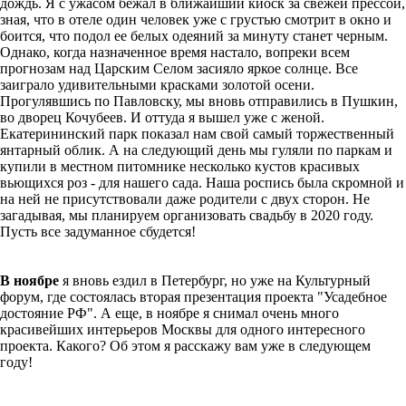
дождь. Я с ужасом бежал в ближайший киоск за свежей прессой,
зная, что в отеле один человек уже с грустью смотрит в окно и
боится, что подол ее белых одеяний за минуту станет черным.
Однако, когда назначенное время настало, вопреки всем
прогнозам над Царским Селом засияло яркое солнце. Все
заиграло удивительными красками золотой осени.
Прогулявшись по Павловску, мы вновь отправились в Пушкин,
во дворец Кочубеев. И оттуда я вышел уже с женой.
Екатерининский парк показал нам свой самый торжественный
янтарный облик. А на следующий день мы гуляли по паркам и
купили в местном питомнике несколько кустов красивых
вьющихся роз - для нашего сада. Наша роспись была скромной и
на ней не присутствовали даже родители с двух сторон. Не
загадывая, мы планируем организовать свадьбу в 2020 году.
Пусть все задуманное сбудется!
В ноябре
я вновь ездил в Петербург, но уже на Культурный
форум, где состоялась вторая презентация проекта "Усадебное
достояние РФ". А еще, в ноябре я снимал очень много
красивейших интерьеров Москвы для одного интересного
проекта. Какого? Об этом я расскажу вам уже в следующем
году!