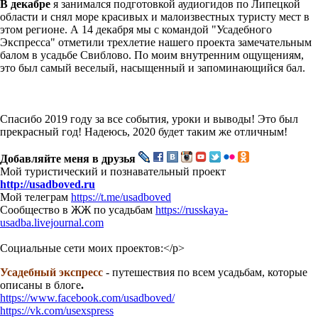
В декабре
я занимался подготовкой аудиогидов по Липецкой
области и снял море красивых и малоизвестных туристу мест в
этом регионе. А 14 декабря мы с командой "Усадебного
Экспресса" отметили трехлетие нашего проекта замечательным
балом в усадьбе Свиблово. По моим внутренним ощущениям,
это был самый веселый, насыщенный и запоминающийся бал.
Спасибо 2019 году за все события, уроки и выводы! Это был
прекрасный год! Надеюсь, 2020 будет таким же отличным!
Добавляйте меня в друзья
Мой туристический и познавательный проект
http://usadboved.ru
Мой телеграм
https://t.me/usadboved
Сообщество в ЖЖ по усадьбам
https://russkaya-
usadba.livejournal.com
Социальные сети моих проектов:</p>
Усадебный экспресс
- путешествия по всем усадьбам, которые
описаны в блоге
.
https://www.facebook.com/usadboved/
https://vk.com/usexspress