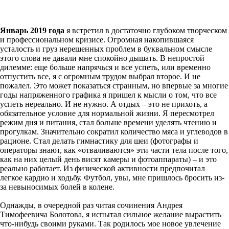
Январь 2019 года
я встретил в достаточно глубоком творческом
и профессиональном кризисе. Огромная накопившаяся
усталость и груз нерешенных проблем в буквальном смысле
этого слова не давали мне спокойно дышать. В непростой
дилемме: еще больше напрячься и все успеть, или временно
отпустить все, я с огромным трудом выбрал второе. И не
пожалел. Это может показаться странным, но впервые за многие
годы напряженного графика я пришел к мысли о том, что все
успеть нереально. И не нужно. А отдых – это не прихоть, а
обязательное условие для нормальной жизни. Я пересмотрел
режим дня и питания, стал больше времени уделять чтению и
прогулкам. Значительно сократил количество мяса и углеводов в
рационе. Стал делать гимнастику для шеи (фотографы и
операторы знают, как «отваливаются» эти части тела после того,
как на них целый день висят камеры и фотоаппараты) – и это
реально работает. Из физической активности предпочитал
легкое кардио и ходьбу. Футбол, увы, мне пришлось бросить из-
за невыносимых болей в колене.
Однажды, в очередной раз читая сочинения Андрея
Тимофеевича Болотова, я испытал сильное желание вырастить
что-нибудь своими руками. Так родилось мое новое увлечение