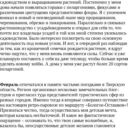
садоводством и выращиванием растений. Постепенно у меня
дома начали появляться горшки с пеларгониями, фикусами и
различными цветущими представителями флоры. Я с упоением
вникал в новый и неизведанный ныне мир проращивания,
черенкования, обрезки и пикирования. Параллельно я связывал
растениеводство с усадьбоведением и открыл для себя то, что
почти все владельцы усадеб в той или иной степени увлекались
садоводством. Было интересно посмотреть на свою основную
деятельность под новым углом. И вот, в очередной раз наблюдая
за тем, как из крошечной семечки рождается растение, я вдруг
четко ощутил, что у меня вновь появляются силы. Сейчас я уже
планирую поставить у себя на даче теплицу, чтобы больше время
уделять новому хобби. А дома у меня уже растут более 20 сортов
пеларгоний.
Февраль
отпечатался в памяти частыми поездками в Тверскую
область. Регион организовал несколько замечательных блог-
туров и пригласил туда представителей туристических сфер из
разных городов. Именно тогда я впервые совершил путешествие
на настоящем ретро-паровозе по маршруту «Бологое-Осташков»!
Признаться честно, тогда осуществилась моя детская мечта,
которая казалась несбыточной. И какое же фантастическое
ощущение – осознавать то, что твои самые волшебные, и,
казалось бы, неосуществимые детские желания становятся