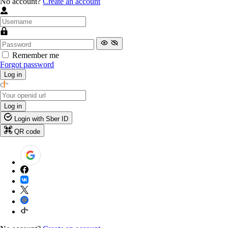
No account?
Create an account
Remember me
Forgot password
Log in
Log in
Login with Sber ID
QR code