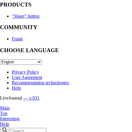
PRODUCTS
"Share" button
COMMUNITY
Frank
CHOOSE LANGUAGE
Privacy Policy
User Agreement
Recommendation technologies
Help
LiveJournal
— v.931
Main
Top
Interesting
Help