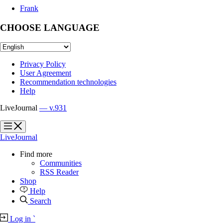
Frank
CHOOSE LANGUAGE
Privacy Policy
User Agreement
Recommendation technologies
Help
LiveJournal
— v.931
?
?
LiveJournal
Find more
Communities
RSS Reader
Shop
Help
Search
Log in
`