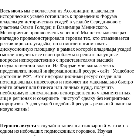
Весь июль
мы с коллегами из Асcоциации владельцев
исторических усадеб готовились к проведению Форума
владельцев исторических усадеб в усадьбе Середниково с
участием Ольги Голодец и Владимира Мединского.
Мероприятие прошло очень успешно! Мы не только еще раз
наглядно продемонстрировали героизм тех, кто отваживается
реставрировать усадьбы, но и смогли организовать
дискуссионную площадку, в рамках которой владельцы усадеб
смогли озвучить все свои проблемы и решить насущные
вопросы непосредственно с представителями высшей
государственной власти. На Форуме мне выпала честь
представлять новый информационный ресурс - сайт "Усадебное
достояние РФ". Этот информационный ресурс создан для
потенциальных инвесторов и поможет им максимально быстро
найти объект для бизнеса или личных нужд, получить
необходимую консультацию непосредственно у компетентных
лиц в регионах и совершить "чистую" сделку без неприятных
сюрпризов. А для усадеб подобный ресурс - реальный шанс на
новую жизнь!
Первого августа
я случайно зашел в антикварный магазин в
одном из небольших подмосковных городков. Изучая