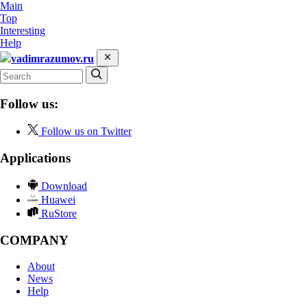
Main
Top
Interesting
Help
vadimrazumov.ru
Follow us:
Follow us on Twitter
Applications
Download
Huawei
RuStore
COMPANY
About
News
Help