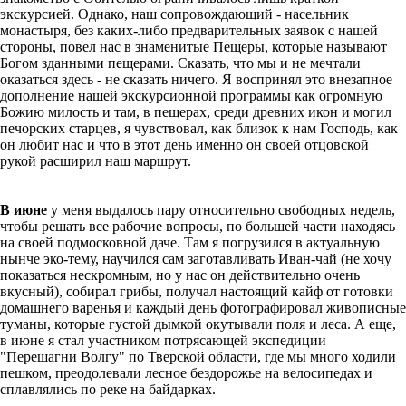
экскурсией. Однако, наш сопровождающий - насельник
монастыря, без каких-либо предварительных заявок с нашей
стороны, повел нас в знаменитые Пещеры, которые называют
Богом зданными пещерами. Сказать, что мы и не мечтали
оказаться здесь - не сказать ничего. Я воспринял это внезапное
дополнение нашей экскурсионной программы как огромную
Божию милость и там, в пещерах, среди древних икон и могил
печорских старцев, я чувствовал, как близок к нам Господь, как
он любит нас и что в этот день именно он своей отцовской
рукой расширил наш маршрут.
В июне
у меня выдалось пару относительно свободных недель,
чтобы решать все рабочие вопросы, по большей части находясь
на своей подмосковной даче. Там я погрузился в актуальную
нынче эко-тему, научился сам заготавливать Иван-чай (не хочу
показаться нескромным, но у нас он действительно очень
вкусный), собирал грибы, получал настоящий кайф от готовки
домашнего варенья и каждый день фотографировал живописные
туманы, которые густой дымкой окутывали поля и леса. А еще,
в июне я стал участником потрясающей экспедиции
"Перешагни Волгу" по Тверской области, где мы много ходили
пешком, преодолевали лесное бездорожье на велосипедах и
сплавлялись по реке на байдарках.