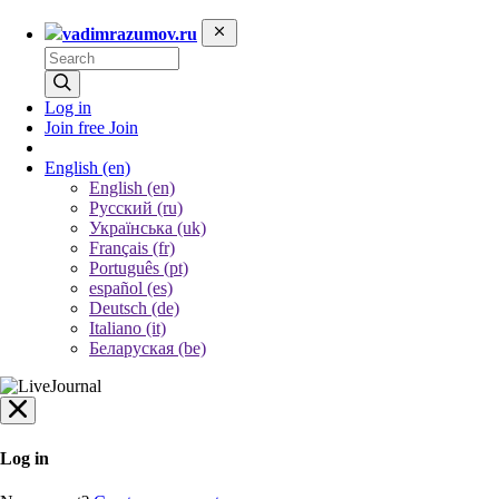
vadimrazumov.ru
Log in
Join free
Join
English
(en)
English (en)
Русский (ru)
Українська (uk)
Français (fr)
Português (pt)
español (es)
Deutsch (de)
Italiano (it)
Беларуская (be)
Log in