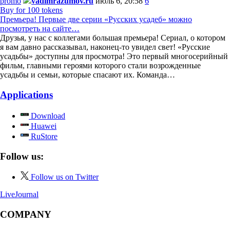
promo
vadimrazumov.ru
июль 6, 20:58
6
Buy for 100 tokens
Премьера! Первые две серии «Русских усадеб» можно
посмотреть на сайте…
Друзья, у нас с коллегами большая премьера! Сериал, о котором
я вам давно рассказывал, наконец-то увидел свет! «Русские
усадьбы» доступны для просмотра! Это первый многосерийный
фильм, главными героями которого стали возрожденные
усадьбы и семьи, которые спасают их. Команда…
Applications
Download
Huawei
RuStore
Follow us:
Follow us on Twitter
LiveJournal
COMPANY