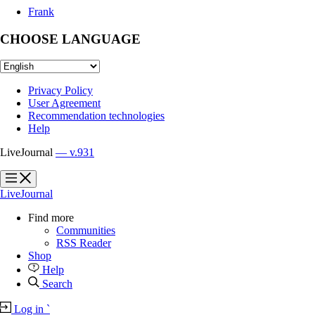
Frank
CHOOSE LANGUAGE
Privacy Policy
User Agreement
Recommendation technologies
Help
LiveJournal
— v.931
?
?
LiveJournal
Find more
Communities
RSS Reader
Shop
Help
Search
Log in
`