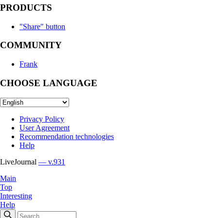
PRODUCTS
"Share" button
COMMUNITY
Frank
CHOOSE LANGUAGE
Privacy Policy
User Agreement
Recommendation technologies
Help
LiveJournal
— v.931
Main
Top
Interesting
Help