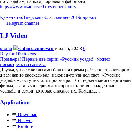
по усадьбам, паркам, городам и фабрикам
https://www.usadboved.ru/savingmanors
.
Куженкино
Тверская область
видео 2019
паровоз
Telegram channel
LJ Video
promo
vadimrazumov.ru
июль 6, 20:58
6
Buy for 100 tokens
Премьера! Первые две серии «Русских усадеб» можно
посмотреть на сайте…
Друзья, у нас с коллегами большая премьера! Сериал, о котором
я вам давно рассказывал, наконец-то увидел свет! «Русские
усадьбы» доступны для просмотра! Это первый многосерийный
фильм, главными героями которого стали возрожденные
усадьбы и семьи, которые спасают их. Команда…
Applications
Download
Huawei
RuStore