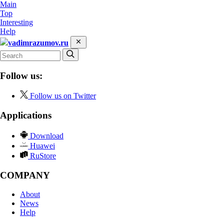
Main
Top
Interesting
Help
vadimrazumov.ru
Follow us:
Follow us on Twitter
Applications
Download
Huawei
RuStore
COMPANY
About
News
Help