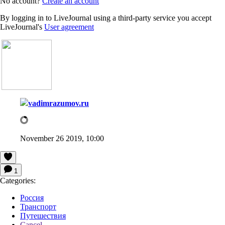
No account?
Create an account
By logging in to LiveJournal using a third-party service you accept
LiveJournal's
User agreement
vadimrazumov.ru
November 26 2019, 10:00
1
Categories:
Россия
Транспорт
Путешествия
Cancel