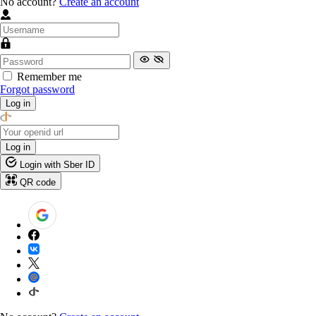
No account?
Create an account
Remember me
Forgot password
Log in
Log in
Login with Sber ID
QR code