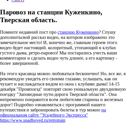
Паровоз на станции Куженкино,
Тверская область.
Помните недавний пост про
станцию Куженкино
? Спушу
дополнитьсвой рассказ видео, на котором изображено это
замечательное место! И, конечно же, главным героем этого
видео будет настоящий. колоритный, утопающий в клубах
густого дыма, ретро-паровоз! Мы постарались учесть ваши
комментарии и сделать видео чуть длинее, а его картинку -
более завершенной.
На этого красавца можно любоваться бесконечно! Но, все же, я
рекомендую увидеть его своими глазами, услышать, как он
чухает и наслаждаться видом из окна с клубами дыма! 14-15
декабря "Промпоезд" повторят свою уникальную двухдневную
поездку "Заповедные пути-дороги Тверской области". Она
непременно понравится всем любителям старины и железных
дорог! Подробно ознакомиться с программой нашего
путешествия и забронировать билеты в тур можно
на
официальном сайте "Усадебного Экспресса"
https://www.usadboved.ru/retrotrain