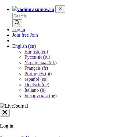
vadimrazumov.ru
Log in
Join free
Join
English
(en)
English (en)
Русский (ru)
Українська (uk)
Français (fr)
Português (pt)
español (es)
Deutsch (de)
Italiano (it)
Беларуская (be)
Log in