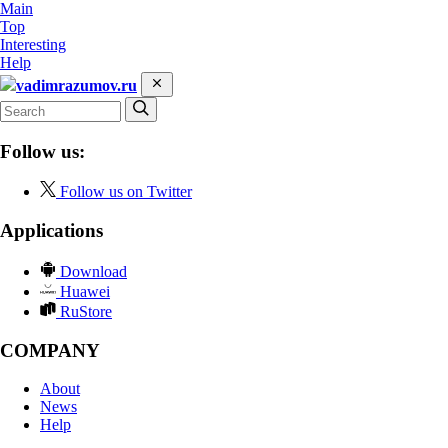
Main
Top
Interesting
Help
vadimrazumov.ru
Follow us:
Follow us on Twitter
Applications
Download
Huawei
RuStore
COMPANY
About
News
Help