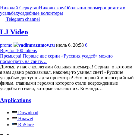
Николай Серкутан
Никольское-Обольяниново
мероприятия в
усадьбах
усадебные волонтеры
Telegram channel
LJ Video
promo
vadimrazumov.ru
июль 6, 20:58
6
Buy for 100 tokens
Премьера! Первые две серии «Русских усадеб» можно
посмотреть на сайте…
Друзья, у нас с коллегами большая премьера! Сериал, о котором
я вам давно рассказывал, наконец-то увидел свет! «Русские
усадьбы» доступны для просмотра! Это первый многосерийный
фильм, главными героями которого стали возрожденные
усадьбы и семьи, которые спасают их. Команда…
Applications
Download
Huawei
RuStore