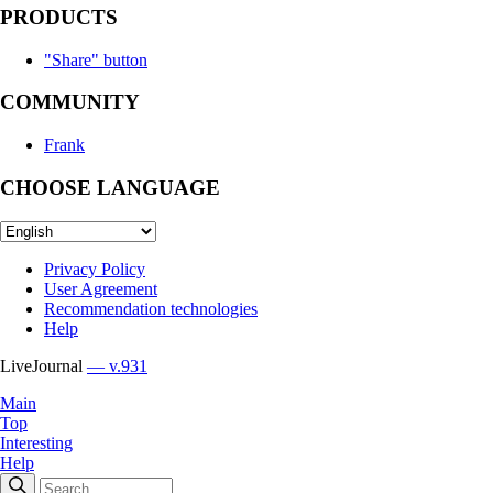
PRODUCTS
"Share" button
COMMUNITY
Frank
CHOOSE LANGUAGE
Privacy Policy
User Agreement
Recommendation technologies
Help
LiveJournal
— v.931
Main
Top
Interesting
Help