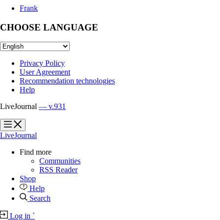
Frank
CHOOSE LANGUAGE
Privacy Policy
User Agreement
Recommendation technologies
Help
LiveJournal
— v.931
?
?
LiveJournal
Find more
Communities
RSS Reader
Shop
Help
Search
Log in
`