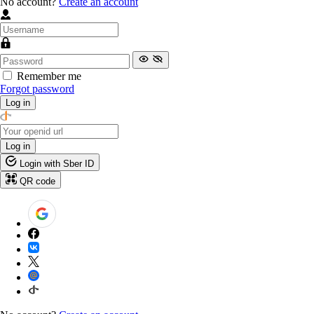
No account?
Create an account
Remember me
Forgot password
Log in
Log in
Login with Sber ID
QR code