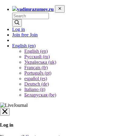
vadimrazumov.ru
Log in
Join free
Join
English
(en)
English (en)
Русский (ru)
Українська (uk)
Français (fr)
Português (pt)
español (es)
Deutsch (de)
Italiano (it)
Беларуская (be)
Log in