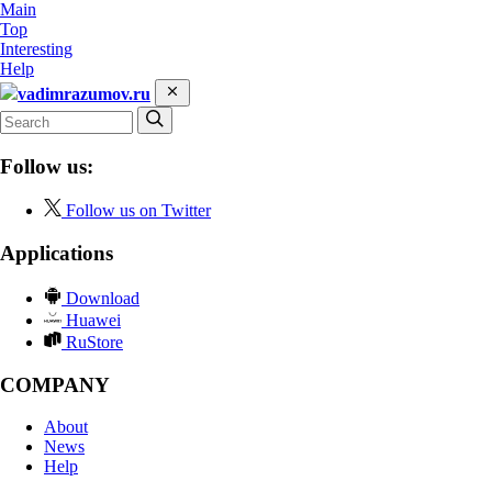
Main
Top
Interesting
Help
vadimrazumov.ru
Follow us:
Follow us on Twitter
Applications
Download
Huawei
RuStore
COMPANY
About
News
Help