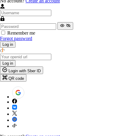
No account?
Create an account
Remember me
Forgot password
Log in
Log in
Login with Sber ID
QR code