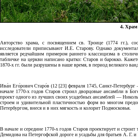
4. Храм
Авторство храма, с посвящением св. Троице (1774 гг.), с
исследователи приписывают И.Е. Старову. Однако документа
является редчайшим примером раннего классицизма в столич
табличке на церкви написано кратко: Старов и барокко. Каже
1870-х гг. были разрушены в наше время, в период великого ван
Ива́н Его́рович Старо́в (12 [23] февраля 1745, Санкт-Петербур
начале 1770-х годов Старов строил дворцовые ансамбли в Бог
проект одного из лучших своих усадебных ансамблей — Никол
строем и удивительной пластичностью форм во многом предо
Петербургом, внеся и в них мягкость и колорит Подмосковья.
В начале и середине 1770-х годов Старов проектирует и строит
Демидова на Петергофской дороге и усадьбы для братьев А. Г.