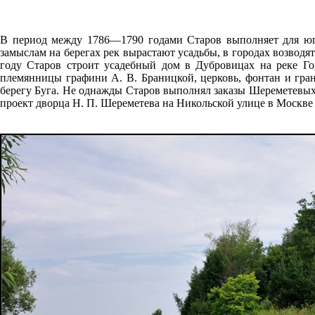
В период между 1786—1790 годами Старов выполняет для юг
замыслам на берегах рек вырастают усадьбы, в городах возводя
году Старов строит усадебный дом в Дубровицах на реке Го
племянницы графини А. В. Браницкой, церковь, фонтан и гра
берегу Буга. Не однажды Старов выполнял заказы Шереметевы
проект дворца Н. П. Шереметева на Никольской улице в Москве 