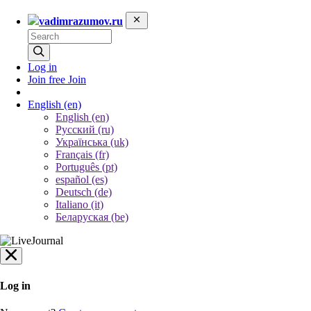
vadimrazumov.ru
Log in
Join free
Join
English
(en)
English (en)
Русский (ru)
Українська (uk)
Français (fr)
Português (pt)
español (es)
Deutsch (de)
Italiano (it)
Беларуская (be)
Log in