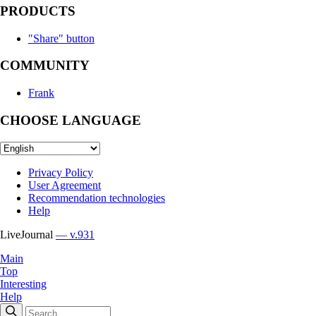
PRODUCTS
"Share" button
COMMUNITY
Frank
CHOOSE LANGUAGE
Privacy Policy
User Agreement
Recommendation technologies
Help
LiveJournal
— v.931
Main
Top
Interesting
Help