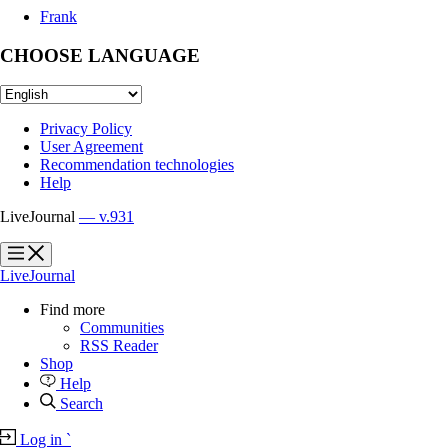
Frank
CHOOSE LANGUAGE
Privacy Policy
User Agreement
Recommendation technologies
Help
LiveJournal
— v.931
?
?
LiveJournal
Find more
Communities
RSS Reader
Shop
Help
Search
Log in
`