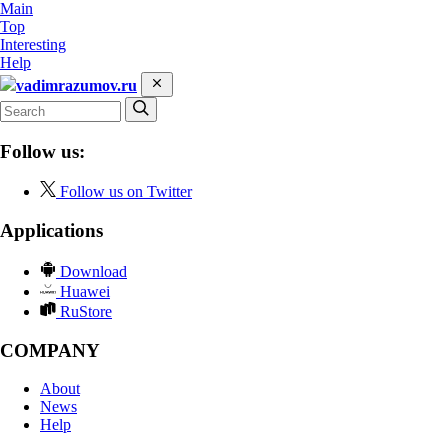
Main
Top
Interesting
Help
vadimrazumov.ru
Follow us:
Follow us on Twitter
Applications
Download
Huawei
RuStore
COMPANY
About
News
Help