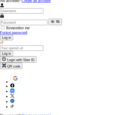
No account?
Create an account
Remember me
Forgot password
Log in
Log in
Login with Sber ID
QR code