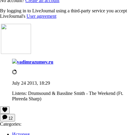
No account?
Create an account
By logging in to LiveJournal using a third-party service you accept
LiveJournal's
User agreement
vadimrazumov.ru
July 24 2013, 18:29
Listens:
Drumsound & Bassline Smith - The Weekend (Ft.
Phreeda Sharp)
12
Categories:
История