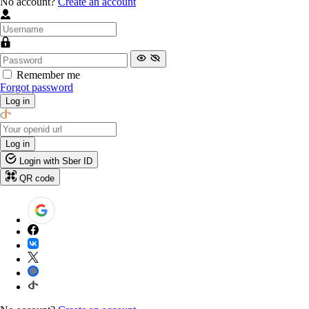
No account?
Create an account
Remember me
Forgot password
Log in
Log in
Login with Sber ID
QR code