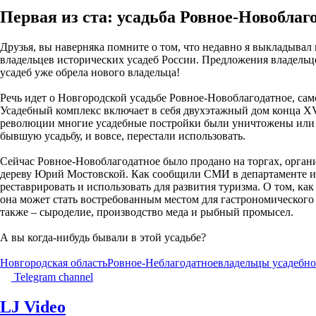
Первая из ста: усадьба Ровное-Новоблаг
Друзья, вы наверняка помните о том, что недавно я выкладывал
владельцев исторических усадеб России. Предложения владельц
усадеб уже обрела нового владельца!
Речь идет о Новгородской усадьбе Ровное-Новоблагодатное, са
Усадебный комплекс включает в себя двухэтажный дом конца XV
революции многие усадебные постройки были уничтожены или п
бывшую усадьбу, и вовсе, перестали использовать.
Сейчас Ровное-Новоблагодатное было продано на торгах, орга
дереву Юрий Мостовской. Как сообщили СМИ в департаменте им
реставрировать и использовать для развития туризма. О том, ка
она может стать востребованным местом для гастрономического 
также – сыроделие, производство меда и рыбный промысел.
А вы когда-нибудь бывали в этой усадьбе?
Новгородская область
Ровное-Неблагодатное
владельцы усадеб
но
Telegram channel
LJ Video