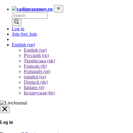
vadimrazumov.ru
Log in
Join free
Join
English
(en)
English (en)
Русский (ru)
Українська (uk)
Français (fr)
Português (pt)
español (es)
Deutsch (de)
Italiano (it)
Беларуская (be)
Log in