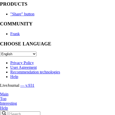
PRODUCTS
"Share" button
COMMUNITY
Frank
CHOOSE LANGUAGE
Privacy Policy
User Agreement
Recommendation technologies
Help
LiveJournal
— v.931
Main
Top
Interesting
Help