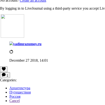
No account?
Create an account
By logging in to LiveJournal using a third-party service you accept Li
vadimrazumov.ru
December 27 2018, 14:01
1
Categories:
Архитектура
Путешествия
Россия
Cancel