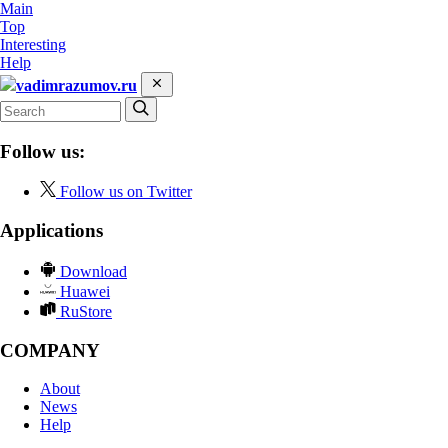
Main
Top
Interesting
Help
vadimrazumov.ru
Follow us:
Follow us on Twitter
Applications
Download
Huawei
RuStore
COMPANY
About
News
Help