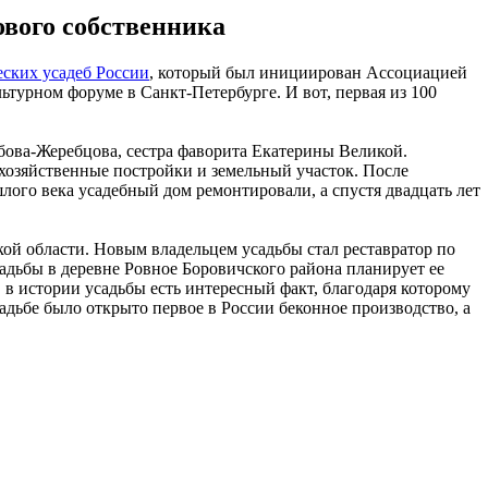
ового собственника
еских усадеб России
, который был инициирован Ассоциацией
турном форуме в Санкт-Петербурге. И вот, первая из 100
бова-Жеребцова, сестра фаворита Екатерины Великой.
хозяйственные постройки и земельный участок. После
ого века усадебный дом ремонтировали, а спустя двадцать лет
й области. Новым владельцем усадьбы стал реставратор по
ьбы в деревне Ровное Боровичского района планирует ее
, в истории усадьбы есть интересный факт, благодаря которому
адьбе было открыто первое в России беконное производство, а