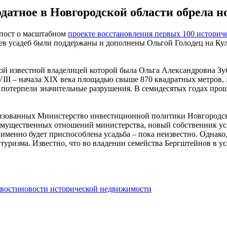
одатное в Новгородской области обрела н
 пост о масштабном
проекте восстановления первых 100 историч
ев усадеб были поддержаны и дополнены Ольгой Голодец на Куль
мой известной владелицей которой была Ольга Александровна Зу
III – начала XIX века площадью свыше 870 квадратных метров, 
отерпели значительные разрушения. В семидесятых годах прошл
низованных Министерство инвестиционной политики Новгородско
ущественных отношений министерства, новый собственник усад
к именно будет приспособлена усадьба – пока неизвестно. Однако
туризма. Известно, что во владении семейства Бергштейнов в ус
вости
новости исторической недвижимости