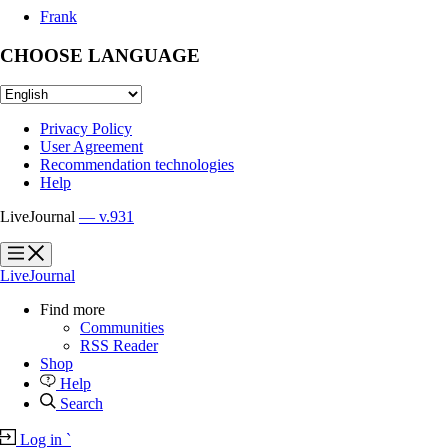
Frank
CHOOSE LANGUAGE
Privacy Policy
User Agreement
Recommendation technologies
Help
LiveJournal
— v.931
?
?
LiveJournal
Find more
Communities
RSS Reader
Shop
Help
Search
Log in
`